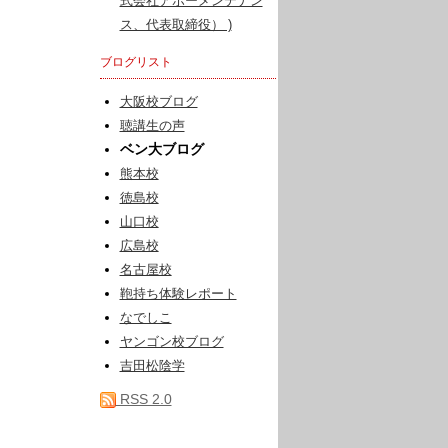
式会社アポーメンテナン
ス、代表取締役） )
ブログリスト
大阪校ブログ
聴講生の声
ベン大ブログ
熊本校
徳島校
山口校
広島校
名古屋校
鞄持ち体験レポート
なでしこ
ヤンゴン校ブログ
吉田松陰学
RSS 2.0