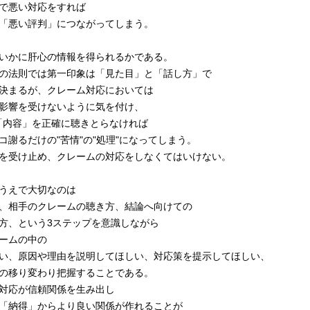
で悪い対応をすれば
「悪い評判」につながってしまう。
いかに肝心の情報を得られるかである。
の法則では第一印象は「見た目」と「話し方」で
が決まるが、クレーム対応においては
に影響を受けないように気を付け、
「内容」を正確に聴きとらなければ
コ謝るだけの"苦情"の"処理"になってしまう。
を受け止め、クレームの対応をしなくてはいけない。
うえで大切なのは
、相手のクレームの聴き方、結論へ向けての
方、という3ステップを意識しながら
ームの中の
い、原因や理由を説明してほしい、対応策を提示してほしい、
の移り変わり把握することである。
対応が信頼関係を生み出し
「納得」からより良い関係が作れることが