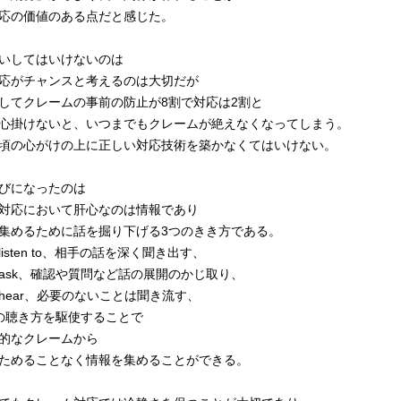
応の価値のある点だと感じた。
いしてはいけないのは
応がチャンスと考えるのは大切だが
してクレームの事前の防止が8割で対応は2割と
心掛けないと、いつまでもクレームが絶えなくなってしまう。
頃の心がけの上に正しい対応技術を築かなくてはいけない。
びになったのは
対応において肝心なのは情報であり
集めるために話を掘り下げる3つのきき方である。
isten to、相手の話を深く聞き出す、
ask、確認や質問など話の展開のかじ取り、
hear、必要のないことは聞き流す、
の聴き方を駆使することで
的なクレームから
ためることなく情報を集めることができる。