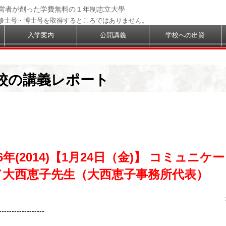
経営者が創った学費無料の１年制志立大學
修士号・博士号を取得するところではありません。
入学案内
公開講義
学校への出資
校の講義レポート
6年(2014)【1月24日（金)】 コミュニケ
／大西恵子先生（大西恵子事務所代表）
------------------