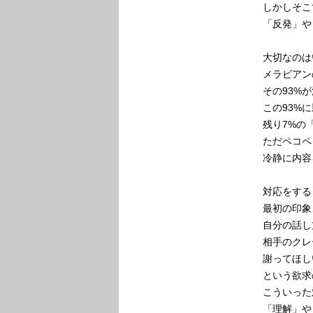
しかしそこ
「反発」や
大切なのは
メラビアン
その93%
この93%
残り7%の
ただペコペ
冷静に内容
対応をする
最初の印象
自分の話し
相手のクレ
謝ってほし
という欲求
こういった
「理解」や