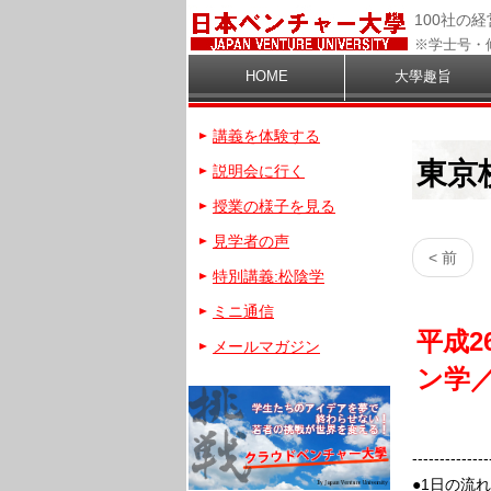
100社の
※学士号・
HOME
大學趣旨
講義を体験する
東京
説明会に行く
授業の様子を見る
見学者の声
< 前
特別講義:松陰学
ミニ通信
平成2
メールマガジン
ン学
--------------
●1日の流れ