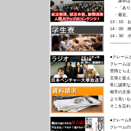
謝罪はこ
・「ありが
・最近、
13：10 
14：00 
14：30
--------------
●クレーム
クレームは
苦情とらえ
主張と捉え
常に誠実な
相手の主張
より良いも
そこを忘れ
●クレーム
クレームの