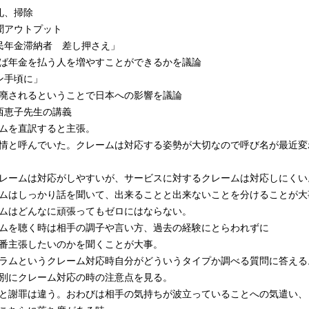
朝礼、掃除
新聞アウトプット
民年金滞納者 差し押さえ」
ば年金を払う人を増やすことができるかを議論
ン手頃に」
廃されるということで日本への影響を議論
大西恵子先生の講義
ムを直訳すると主張。
と呼んでいた。クレームは対応する姿勢が大切なので呼び名が最近変
ームは対応がしやすいが、サービスに対するクレームは対応しにくい
はしっかり話を聞いて、出来ることと出来ないことを分けることが大
ムはどんなに頑張ってもゼロにはならない。
ムを聴く時は相手の調子や言い方、過去の経験にとらわれずに
主張したいのかを聞くことが大事。
ムというクレーム対応時自分がどういうタイプか調べる質問に答える
別にクレーム対応の時の注意点を見る。
謝罪は違う。おわびは相手の気持ちが波立っていることへの気遣い、