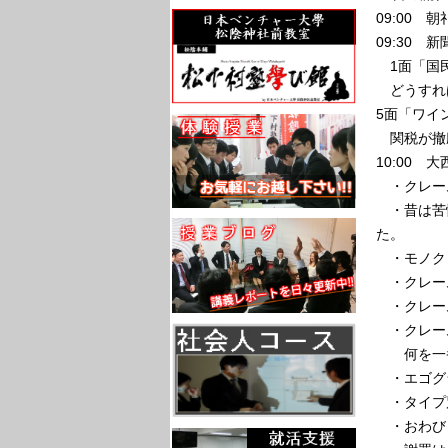
09:00 
09:30 
1面「国
どうすれ
5面「ワイ
関税が撤
10:00 
・クレー
・昔は苦情
た。
・モノクレ
・クレーム
・クレー
・クレー
何を一番
・エゴグラ
・タイプ
・おわびと