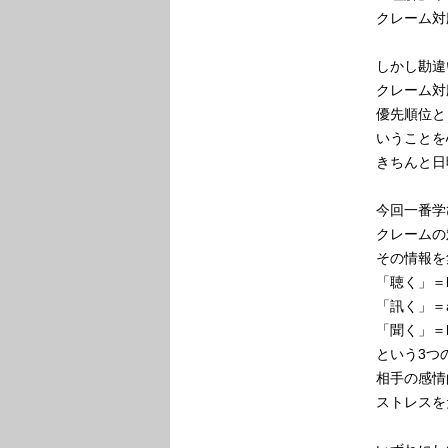
クレーム対
しかし勘違
クレーム対
優先順位と
いうことを
きちんと日
今回一番学
クレームの
その情報を
「聴く」＝l
「訊く」＝
「聞く」＝
という3つ
相手の感情
ストレスを