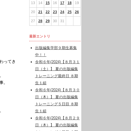
13
14
15
16
17
18
19
20
21
22
23
24
25
26
27
28
29
30
31
最新エントリ
出版編集学部９期生募集
中！！
わってき
令和６年(2024)【８月３１
日（土）】 夏の出版編集
。
トレーニング最終日 ８期
事。
生１組
令和６年(2024)【８月３０
日（木）】 夏の出版編集
トレーニング５日目 ８期
。
生１組
令和６年(2024)【８月２９
日（木）】 夏の出版編集