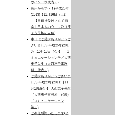
ウインドウ代表）)
長州から学べ！(平成25年
(2013)【11月16日（土)】
【田母神俊雄 × 山近義
幸】日本人の心 ～取り戻
そう民族の自信)
本日はご受講ありがとうご
ざいました(平成25年(201
3)【10月18日（金)】 コ
ミュニケーション学／大西
恵子先生（大西恵子事務
所 代表）)
ご受講ありがとうございま
した(平成23年(2011)【11
月18日(金)】 大西恵子先生
（大西恵子事務所 代表)
『コミュニケーション
学』)
ご奉仕感謝いたします(平