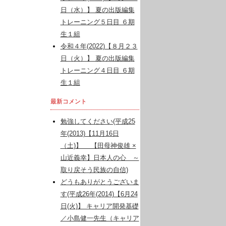
日（水）】 夏の出版編集
トレーニング５日目 ６期
生１組
令和４年(2022)【８月２３
日（火）】 夏の出版編集
トレーニング４日目 ６期
生１組
最新コメント
勉強してください(平成25
年(2013)【11月16日
（土)】 【田母神俊雄 ×
山近義幸】日本人の心 ～
取り戻そう民族の自信)
どうもありがとうございま
す(平成26年(2014)【6月24
日(火)】 キャリア開発基礎
／小島健一先生（キャリア