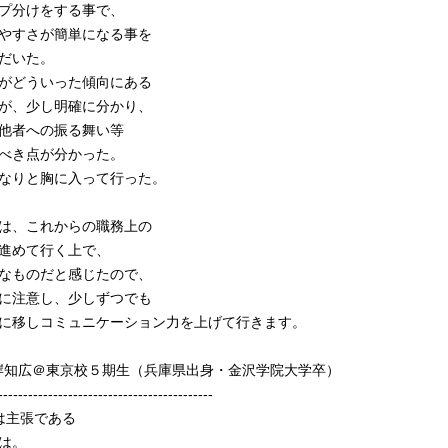
プ分けをする事で、
やすさが簡単になる事を
だいた。
がどういった傾向にある
が、少し明確に分かり、
他者への振る舞い等
べき点が分かった。
なりと胸に入って行った。
は、これからの職務上の
進めて行く上で、
なものだと感じたので、
に注意し、少しずつでも
に移しコミュニケーション力を上げて行きます。
高岸知広＠東京校５期生（兵庫県出身・金沢学院大学卒）
-------------------------------------------
は主張である
は。