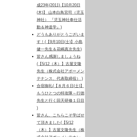
成23年(2011)【10月20日
(木)】 山本白鳥宮司（児玉
神社） 『児玉神社奉仕活
動＆神道学』)
どうもありがとうございま
す！(【9月10日(土)】小島
健一先生＆花嶋真次先生)
皆さん感謝しましょうね
(【5/12（木）】古屋文隆
先生（株式会社アポーメン
テナンス、代表取締役） )
合宿御礼(【８月６日(土)】
もうひとつの特攻隊～行徳
先生と行く回天研修１日目
)
皆さん、こちらこそ学ばせ
て頂きました(【5/12
（木）】古屋文隆先生（株