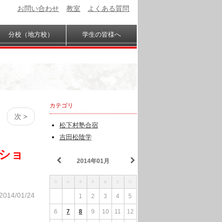
お問い合わせ
教室
よくある質問
分校（地方校）
学生の皆様へ
カテゴリ
次 >
松下村塾合宿
吉田松陰学
ーショ
2014年01月
月
火
水
木
金
土
日
2014/01/24
1
2
3
4
5
6
7
8
9
10
11
12