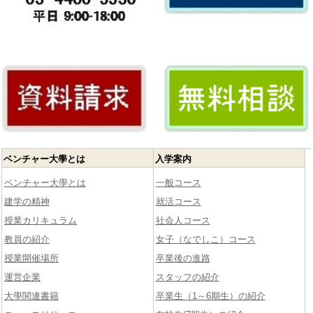
ベンチャー大學とは
入学案内
ベンチャー大學とは
一般コース
建学の精神
就活コース
授業カリキュラム
社会人コース
教員の紹介
女子（なでしこ）コース
授業開催場所
卒業後の進路
運営企業
スタッフの紹介
大學関連書籍
卒業生（1～6期生）の紹介