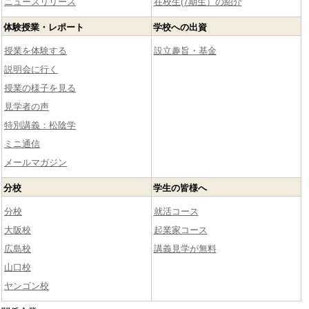
ニュースリリース
在校生(7期生）の紹介
体験授業・レポート
学校への出資
授業を体験する
設立趣旨・基金
説明会に行く
授業の様子を見る
見学者の声
特別講義：松陰学
ミニ通信
メールマガジン
分校
学生の皆様へ
分校
就活コース
大阪校
起業家コース
広島校
講義見学が無料
山口校
ヤンゴン校