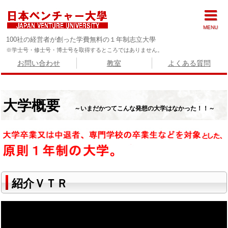
MENU
100社の経営者が創った学費無料の１年制志立大學
※学士号・修士号・博士号を取得するところではありません。
お問い合わせ
教室
よくある質問
大学概要
～いまだかつてこんな発想の大学はなかった！！～
紹介ＶＴＲ