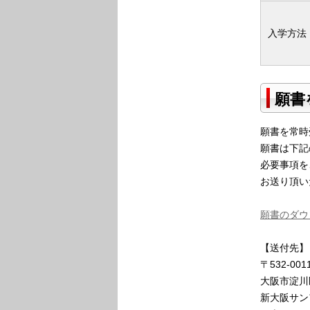
入学方法
願書
願書を常時
願書は下記
必要事項を
お送り頂い
願書のダウ
【送付先】
〒532-001
大阪市淀川
新大阪サン