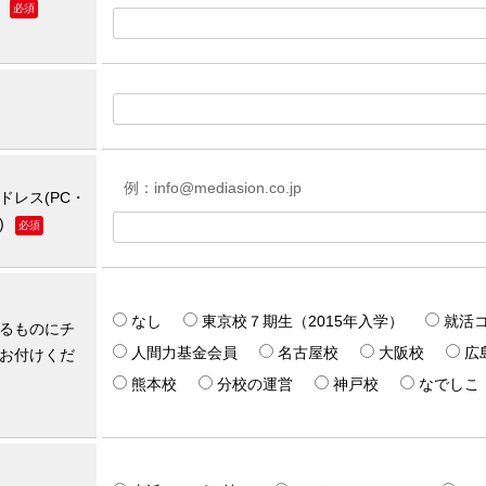
必須
例：info@mediasion.co.jp
ドレス(PC・
)
必須
なし
東京校７期生（2015年入学）
就活
るものにチ
人間力基金会員
名古屋校
大阪校
広
お付けくだ
熊本校
分校の運営
神戸校
なでしこ