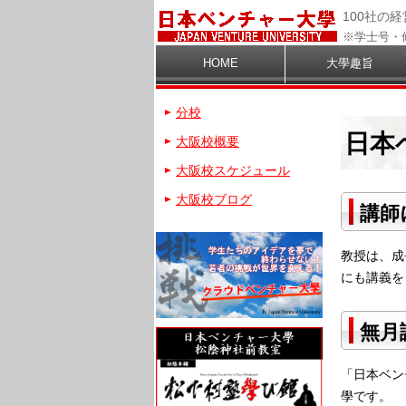
100社の
※学士号・
HOME
大學趣旨
分校
日本
大阪校概要
大阪校スケジュール
大阪校ブログ
講師
教授は、成
にも講義を
無月
「日本ベン
學です。