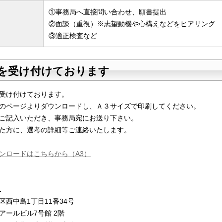
①事務局へ直接問い合わせ、願書提出
②面談（重視）※志望動機や心構えなどをヒアリング
③適正検査など
を受け付けております
受け付けております。
のページよりダウンロードし、Ａ３サイズで印刷してください。
ご記入いただき、事務局宛にお送り下さい。
た方に、選考の詳細等ご連絡いたします。
ンロードはこちらから（A3）
1
区西中島1丁目11番34号
アールビル7号館 2階