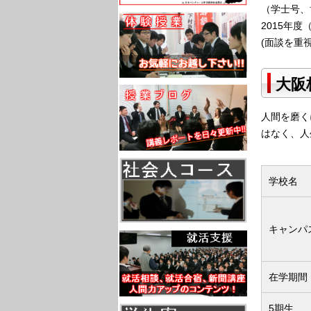
（学士号、
2015年
(面談を重
大阪
人間を磨く
はなく、人
学校名
キャンパ
在学期間
5期生