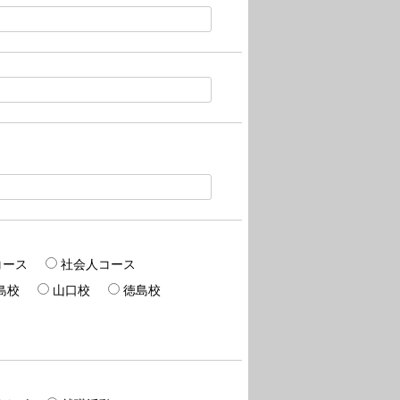
コース
社会人コース
島校
山口校
徳島校