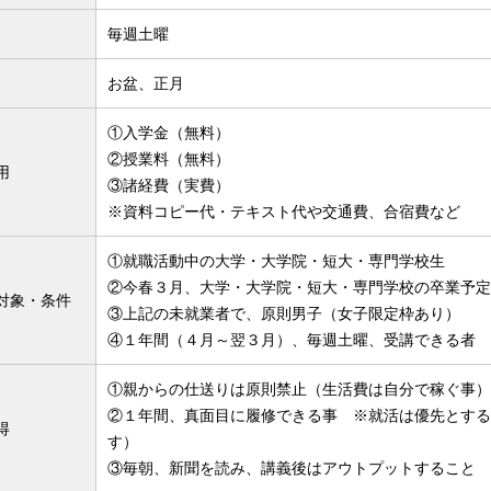
毎週土曜
お盆、正月
①入学金（無料）
②授業料（無料）
用
③諸経費（実費）
※資料コピー代・テキスト代や交通費、合宿費など
①就職活動中の大学・大学院・短大・専門学校生
②今春３月、大学・大学院・短大・専門学校の卒業予定
対象・条件
③上記の未就業者で、原則男子（女子限定枠あり）
④１年間（４月～翌３月）、毎週土曜、受講できる者
①親からの仕送りは原則禁止（生活費は自分で稼ぐ事）
②１年間、真面目に履修できる事 ※就活は優先とする
得
す）
③毎朝、新聞を読み、講義後はアウトプットすること