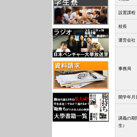
設置課程
校長
運営会社
事務局
開学年月
講義の期
生）