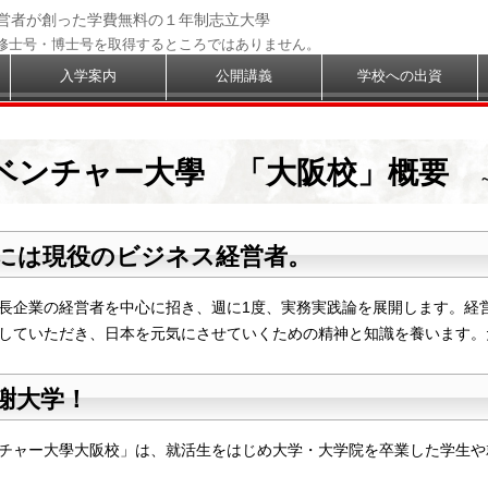
経営者が創った学費無料の１年制志立大學
修士号・博士号を取得するところではありません。
入学案内
公開講義
学校への出資
ベンチャー大學 「大阪校」概要
には現役のビジネス経営者。
長企業の経営者を中心に招き、週に1度、実務実践論を展開します。経
していただき、日本を元気にさせていくための精神と知識を養います。
謝大学！
チャー大學大阪校」は、就活生をはじめ大学・大学院を卒業した学生や