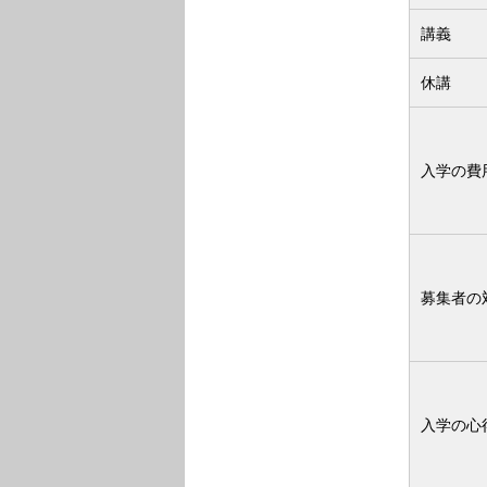
講義
休講
入学の費
募集者の
入学の心