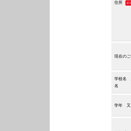
住所
必
現在のご
学校名 
名
学年 又