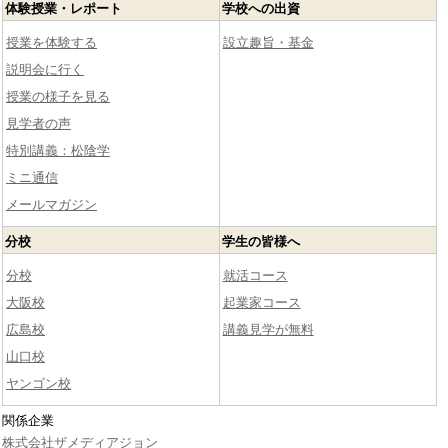
体験授業・レポート
学校への出資
授業を体験する
設立趣旨・基金
説明会に行く
授業の様子を見る
見学者の声
特別講義：松陰学
ミニ通信
メールマガジン
分校
学生の皆様へ
分校
就活コース
大阪校
起業家コース
広島校
講義見学が無料
山口校
ヤンゴン校
関係企業
株式会社ザメディアジョン