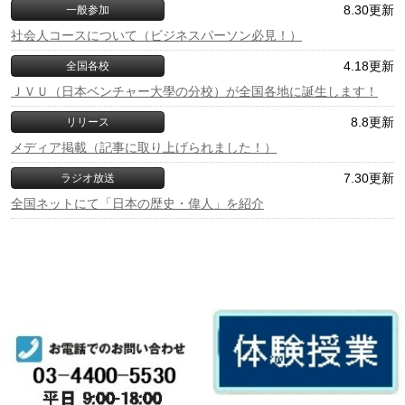
8.30更新
一般参加
社会人コースについて（ビジネスパーソン必見！）
4.18更新
全国各校
ＪＶＵ（日本ベンチャー大學の分校）が全国各地に誕生します！
8.8更新
リリース
メディア掲載（記事に取り上げられました！）
7.30更新
ラジオ放送
全国ネットにて「日本の歴史・偉人」を紹介