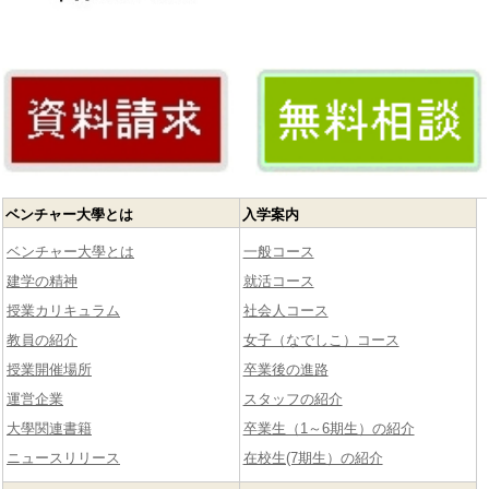
ベンチャー大學とは
入学案内
ベンチャー大學とは
一般コース
建学の精神
就活コース
授業カリキュラム
社会人コース
教員の紹介
女子（なでしこ）コース
授業開催場所
卒業後の進路
運営企業
スタッフの紹介
大學関連書籍
卒業生（1～6期生）の紹介
ニュースリリース
在校生(7期生）の紹介