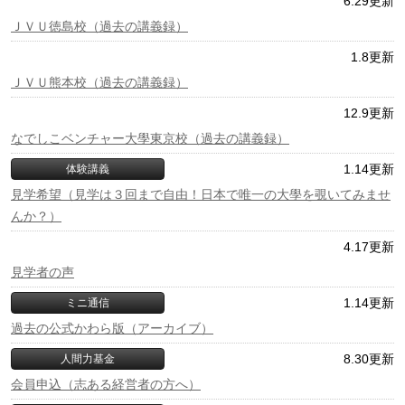
6.29更新
ＪＶＵ徳島校（過去の講義録）
1.8更新
ＪＶＵ熊本校（過去の講義録）
12.9更新
なでしこベンチャー大學東京校（過去の講義録）
1.14更新
体験講義
見学希望（見学は３回まで自由！日本で唯一の大學を覗いてみませ
んか？）
4.17更新
見学者の声
1.14更新
ミニ通信
過去の公式かわら版（アーカイブ）
8.30更新
人間力基金
会員申込（志ある経営者の方へ）