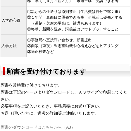
④１年間（４月～翌３月）、毎週土曜、受講できる者
①親からの仕送りは原則禁止（生活費は自分で稼ぐ事）
②１年間、真面目に履修できる事 ※就活は優先とする
入学の心得
（遅刻・欠席の場合は、補講もあります）
③毎朝、新聞を読み、講義後はアウトプットすること
①事務局へ直接問い合わせ、願書提出
入学方法
②面談（重視）※志望動機や心構えなどをヒアリング
③適正検査など
願書を受け付けております
願書を常時受け付けております。
願書は下記のページよりダウンロードし、Ａ３サイズで印刷してくだ
さい。
必要事項をご記入いただき、事務局宛にお送り下さい。
お送り頂いた方に、選考の詳細等ご連絡いたします。
願書のダウンロードはこちらから（A3）