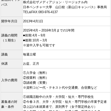
株式会社ザメディアジョン・リージョナル内
パス
日本ベンチャー大學 山口校（新山口キャンパス）事務局
TEL&FAX:083-976-4137
開学年月日
2013年4月1日
2015年4月～2016年3月までの1年間
講義の期間
■前期:4月～9月
（１期生）
■後期:10月～3月
※途中入学も可能です
講義
毎週土曜
休講
お盆、正月
①入学金（無料）
②授業料（無料）
入学の費用
③諸経費（実費）
※資料コピー代・テキスト代や交通費、合宿費など
①就職活動中の大学・大学院・短大・専門学校生
募集者の対
②今春３月、大学・大学院・短大・専門学校の卒業予定者
象・条件
③上記の未就業者で、原則男子（女子限定枠あり）