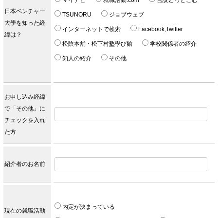
マイナビ
就職活動.com
合説どっとこむ
日本ベンチャー
TSUNORU
ジョブウェブ
大學を知った経
インターネットで検索
Facebook,Twitter
緯は？
松陰本舗・松下村塾學び館
学校関係者の紹介
知人の紹介
その他
お申し込み経緯
で「その他」に
チェックを入れ
た方
紹介者のお名前
内定が決まっている
現在の就職活動