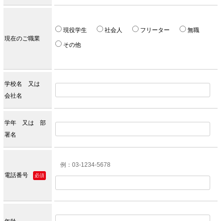
現役学生
社会人
フリーター
無職
現在のご職業
その他
学校名 又は
会社名
学年 又は 部
署名
例：03-1234-5678
電話番号
必須