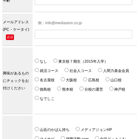
年齢
メールアドレス
例：info@mediasion.co.jp
(PC・ケータイ)
必須
なし
東京校７期生（2015年入学）
就活コース
社会人コース
人間力基金会員
興味があるもの
名古屋校
大阪校
広島校
山口校
にチェックをお
付けください
徳島校
熊本校
分校の運営
神戸校
なでしこ
山近のかばん持ち
メディアジョンHP