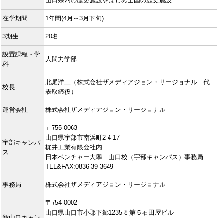
山口県内の歴史施設をはじめ全国の歴史施設
在学期間
1年間(4月～3月下旬)
3期生
20名
設置課程・学
人間力学部
科
北尾洋二（株式会社ザメディアジョン・リージョナル 代
校長
表取締役）
運営会社
株式会社ザメディアジョン・リージョナル
〒755-0063
山口県宇部市南浜町2-4-17
宇部キャンパ
梶井工業有限会社内
ス
日本ベンチャー大學 山口校（宇部キャンパス）事務局
TEL&FAX:0836-39-3649
事務局
株式会社ザメディアジョン・リージョナル
〒754-0002
山口県山口市小郡下郷1235-8 第５石田屋ビル
新山口キャン