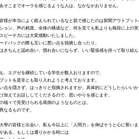
あそこまでオーラを感じるような人は、なかなかおりません。
皆様が本当によく鍛えられているなと肌で感じたのは新聞アウトプット
ション、声の精度、全体の構成など、何を見ても私よりも格段に上の実
スピーチ力には大変感動いたしました。
ードバックの際も互いに悪い点を指摘し合ったり、
はきちんと認め合い、慣れ合いにならず、いい緊張感を持って取り組ん
も、エグゼを継続している学生が数人おりますので、
プットを是非とも取り入れようと考えております。
い点を隠さず、はっきりと指摘されますが、具体的にどうしたらいいか
け加えてお話ししてくださるので、思いやりを感じます。
の端々で見受けられる罵倒のようなものとは、
異なるものです。
大學の皆様と出会い、私も今以上に「人間力」を伸ばそうと心に誓いま
がある、もしくは通りかかる時には