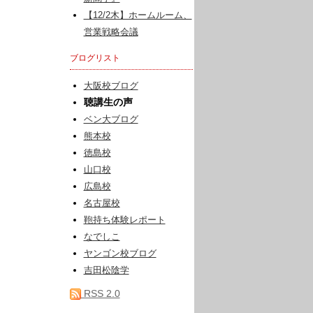
【12/2木】ホームルーム、
営業戦略会議
ブログリスト
大阪校ブログ
聴講生の声
ベン大ブログ
熊本校
徳島校
山口校
広島校
名古屋校
鞄持ち体験レポート
なでしこ
ヤンゴン校ブログ
吉田松陰学
RSS 2.0