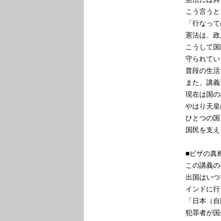
こう言うと
「行なって
憲法は、政
こうして国
守られてい
普段の生活
また、講義
現在は国の
やはり天皇
ひとつの国
国民を支え
■ビザの真
この講義の
出国はいつ
インドに行
「日本（自
犯罪者が国