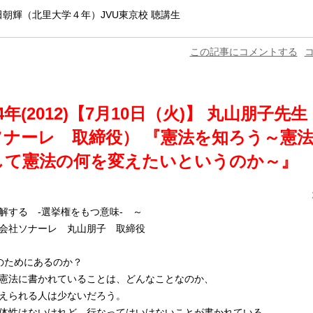
高田朝輝（北里大学４年）JVU東京校 聴講生
この記事にコメントする
コ
4年(2012)【7月10日（火)】 丸山朋子先
ソナーレ 取締役） 『憲法を知ろう～憲
して憲法の何を変えたいというのか～』
解する -選挙権をもつ意味- ～
会社ソナーレ 丸山朋子 取締役
のためにあるのか？
憲法に書かれていることは、どんなことなのか、
えられる人は少ないだろう。
体性はないけれど、行なってはいけないことが書かれている。