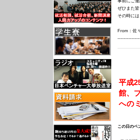
事前にご連
ぜひまた皆
その時には
From：
--------------
平成2
館、
への
この日のベ