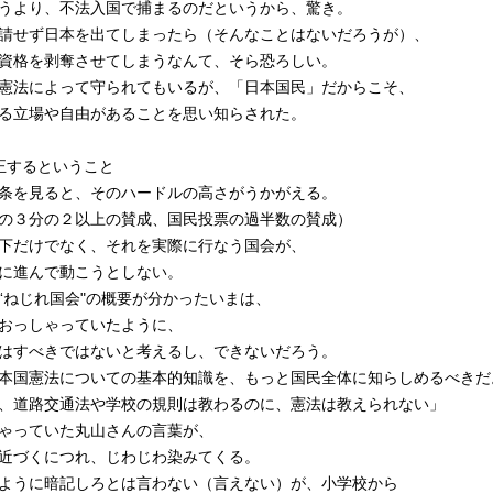
うより、不法入国で捕まるのだというから、驚き。
請せず日本を出てしまったら（そんなことはないだろうが）、
資格を剥奪させてしまうなんて、そら恐ろしい。
憲法によって守られてもいるが、「日本国民」だからこそ、
る立場や自由があることを思い知らされた。
正するということ
条を見ると、そのハードルの高さがうかがえる。
の３分の２以上の賛成、国民投票の過半数の賛成）
下だけでなく、それを実際に行なう国会が、
に進んで動こうとしない。
“ねじれ国会"の概要が分かったいまは、
おっしゃっていたように、
はすべきではないと考えるし、できないだろう。
本国憲法についての基本的知識を、もっと国民全体に知らしめるべきだ
、道路交通法や学校の規則は教わるのに、憲法は教えられない」
ゃっていた丸山さんの言葉が、
近づくにつれ、じわじわ染みてくる。
ように暗記しろとは言わない（言えない）が、小学校から