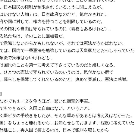
、日本国民の権利が制限されているように聞こえるが、
はいけない人物」は、日本政府なのだと、気付かされた。
府や国に対して、権力を持つことを制限しているのだ。
民の権利や自由は守られているのに（義務もあるけれど）、
る私たちは、そのことに無頓着だ。
で意識しないからかもしれないが、それでは憲法がうかばれない。
では、国内で一番憲法を勉強しているのは天皇家だとおっしゃっていた
象徴で実権はないけれども、
は国民のことを第一に考えて下さっているのだと嬉しくなる。
、ひとつの憲法で守られているのいうのは、気付かない所で
、暮らしを保障してくれているのだと、改めて実感し、憲法に感謝。
相
なかでも１・２を争うほど、驚いた衝撃的事実。
でもできるが、入国に自由はない、ということ。
く際ビザの手続きをしたが、そんな重みがあるとは考え及ばなかった。
国）をちょっと離れるから、お知らせしておきます」程度に考えていた
外逃亡し、再入国で捕まるのは、日本で犯罪を犯したから