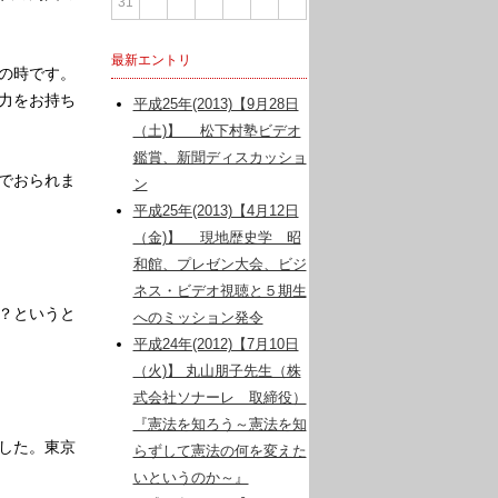
31
最新エントリ
の時です。
力をお持ち
平成25年(2013)【9月28日
（土)】 松下村塾ビデオ
鑑賞、新聞ディスカッショ
でおられま
ン
平成25年(2013)【4月12日
（金)】 現地歴史学 昭
和館、プレゼン大会、ビジ
ネス・ビデオ視聴と５期生
？というと
へのミッション発令
平成24年(2012)【7月10日
（火)】 丸山朋子先生（株
式会社ソナーレ 取締役）
『憲法を知ろう～憲法を知
した。東京
らずして憲法の何を変えた
いというのか～』