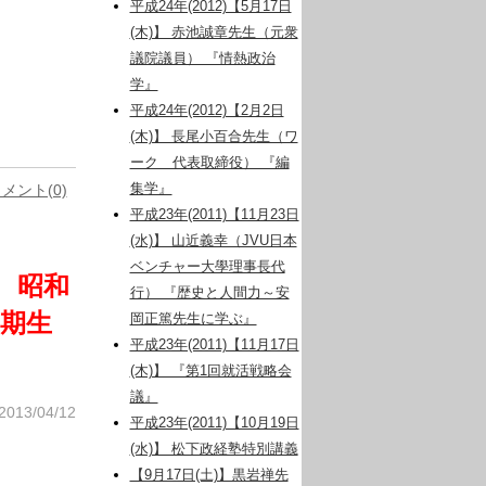
平成24年(2012)【5月17日
(木)】 赤池誠章先生（元衆
議院議員） 『情熱政治
学』
平成24年(2012)【2月2日
(木)】 長尾小百合先生（ワ
ーク 代表取締役） 『編
メント(0)
集学』
平成23年(2011)【11月23日
(水)】 山近義幸（JVU日本
ベンチャー大學理事長代
学 昭和
行） 『歴史と人間力～安
期生
岡正篤先生に学ぶ』
平成23年(2011)【11月17日
(木)】 『第1回就活戦略会
議』
2013/04/12
平成23年(2011)【10月19日
(水)】 松下政経塾特別講義
【9月17日(土)】黒岩禅先