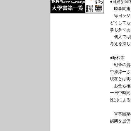
●日経新聞
時事問題に
毎日ラジ
どうしても
事も多々あ
個人では
考えを持ち
●昭和館
戦争の資
中原淳一さ
現在とは明
お金も権
一日中時間
性別による
軍事国家
娯楽を提供