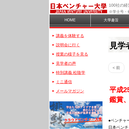
100社の
※学士号・
HOME
大學趣旨
講義を体験する
見学
説明会に行く
授業の様子を見る
見学者の声
< 前
特別講義:松陰学
ミニ通信
平成2
メールマガジン
鑑賞
●ベンチャ
日本ベンチ