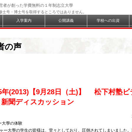
経営者が創った学費無料の１年制志立大學
修士号・博士号を取得するところではありません。
入学案内
公開講義
学校への出資
者の声
5年(2013)【9月28日（土)】 松下村塾
、新聞ディスカッション
ー大學の体験
ャー大學の学生の皆様は、堂々としており、圧倒されてしまいました。