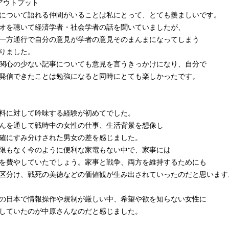
アウトプット
ついて語れる仲間がいることは私にとって、とても羨ましいです。
オを聴いて経済学者・社会学者の話を聞いていましたが、
一方通行で自分の意見が学者の意見そのまんまになってしまう
りました。
関心の少ない記事についても意見を言うきっかけになり、自分で
発信できたことは勉強になると同時にとても楽しかったです。
料に対して吟味する経験が初めてでした。
んを通して戦時中の女性の仕事、生活背景を想像し
確にすみ分けされた男女の差を感じました。
限もなく今のように便利な家電もない中で、家事には
を費やしていたでしょう。家事と戦争、両方を維持するためにも
区分け、戦死の美徳などの価値観が生み出されていったのだと思います
の日本で情報操作や規制が厳しい中、希望や欲を知らない女性に
していたのが中原さんなのだと感じました。