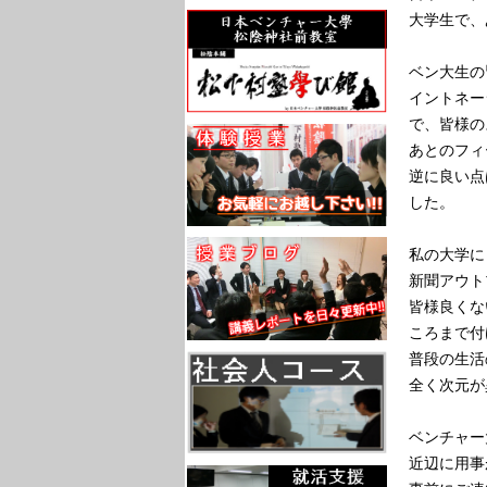
大学生で、
ベン大生の
イントネー
で、皆様の
あとのフィ
逆に良い点
した。
私の大学に
新聞アウト
皆様良くな
ころまで付
普段の生活
全く次元が
ベンチャー
近辺に用事