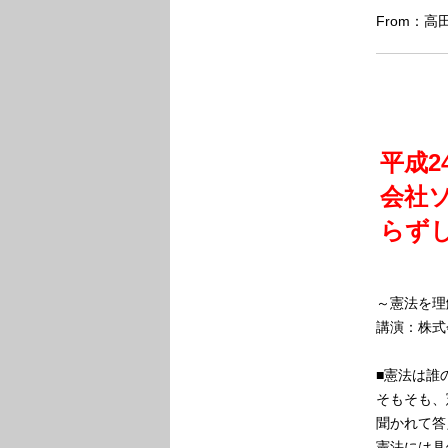
From：
平成2
会社
らず
～憲法を理
講演：株式
■憲法は誰
そもそも、
聞かれて答
憲法には具