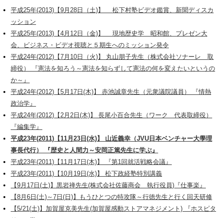
平成25年(2013)【9月28日（土)】 松下村塾ビデオ鑑賞、新聞ディスカ
ッション
平成25年(2013)【4月12日（金)】 現地歴史学 昭和館、プレゼン大
会、ビジネス・ビデオ視聴と５期生へのミッション発令
平成24年(2012)【7月10日（火)】 丸山朋子先生（株式会社ソナーレ 取
締役） 『憲法を知ろう～憲法を知らずして憲法の何を変えたいというの
か～』
平成24年(2012)【5月17日(木)】 赤池誠章先生（元衆議院議員） 『情熱
政治学』
平成24年(2012)【2月2日(木)】 長尾小百合先生（ワーク 代表取締役）
『編集学』
平成23年(2011)【11月23日(水)】 山近義幸（JVU日本ベンチャー大學理
事長代行） 『歴史と人間力～安岡正篤先生に学ぶ』
平成23年(2011)【11月17日(木)】 『第1回就活戦略会議』
平成23年(2011)【10月19日(水)】 松下政経塾特別講義
【9月17日(土)】黒岩禅先生(株式会社佐藤商会 執行役員)『仕事楽』
【8月6日(土)～7日(日)】もうひとつの特攻隊～行徳先生と行く回天研修
【5/21(土)】加賀屋克美先生(加賀屋感動ストアマネジメント) 『ホスピタ