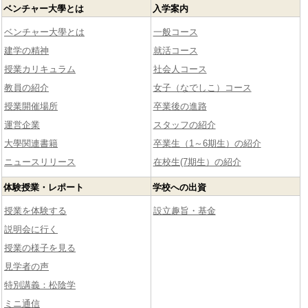
ベンチャー大學とは
入学案内
ベンチャー大學とは
一般コース
建学の精神
就活コース
授業カリキュラム
社会人コース
教員の紹介
女子（なでしこ）コース
授業開催場所
卒業後の進路
運営企業
スタッフの紹介
大學関連書籍
卒業生（1～6期生）の紹介
ニュースリリース
在校生(7期生）の紹介
体験授業・レポート
学校への出資
授業を体験する
設立趣旨・基金
説明会に行く
授業の様子を見る
見学者の声
特別講義：松陰学
ミニ通信