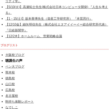
リティ学』
【5/10(火)】高瀬拓士先生(株式会社日本コンピュータ開発) 『人生を考え
る』
【1・15(土)】坂本善博先生（資産工学研究所） 『本質思行』
【12/10金】細矢明信先生（株式会社エヌアイイーイー総合研究所代表）
『日経新聞学』
【12/2木】ホームルーム、営業戦略会議
ブログリスト
大阪校ブログ
聴講生の声
ベン大ブログ
熊本校
徳島校
山口校
広島校
名古屋校
鞄持ち体験レポート
なでしこ