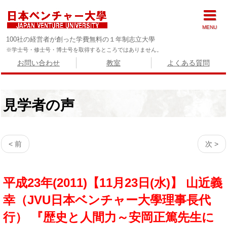
MENU
100社の経営者が創った学費無料の１年制志立大學
※学士号・修士号・博士号を取得するところではありません。
お問い合わせ
教室
よくある質問
見学者の声
< 前
次 >
平成23年(2011)【11月23日(水)】 山近義
幸（JVU日本ベンチャー大學理事長代
行） 『歴史と人間力～安岡正篤先生に