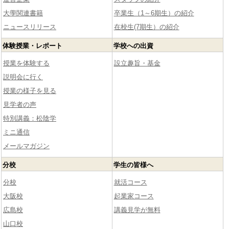
大學関連書籍
卒業生（1～6期生）の紹介
ニュースリリース
在校生(7期生）の紹介
体験授業・レポート
学校への出資
授業を体験する
設立趣旨・基金
説明会に行く
授業の様子を見る
見学者の声
特別講義：松陰学
ミニ通信
メールマガジン
分校
学生の皆様へ
分校
就活コース
大阪校
起業家コース
広島校
講義見学が無料
山口校