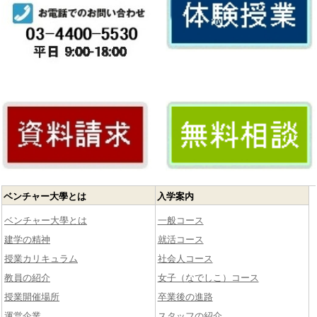
ベンチャー大學とは
入学案内
ベンチャー大學とは
一般コース
建学の精神
就活コース
授業カリキュラム
社会人コース
教員の紹介
女子（なでしこ）コース
授業開催場所
卒業後の進路
運営企業
スタッフの紹介