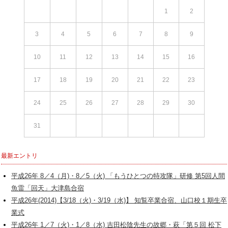
1
2
3
4
5
6
7
8
9
10
11
12
13
14
15
16
17
18
19
20
21
22
23
24
25
26
27
28
29
30
31
最新エントリ
平成26年 8／4（月)・8／5（火) 「もうひとつの特攻隊」研修 第5回人間
魚雷「回天」大津島合宿
平成26年(2014)【3/18（火)・3/19（水)】 知覧卒業合宿、山口校１期生卒
業式
平成26年 1／7（火)・1／8（水) 吉田松陰先生の故郷・萩「第５回 松下