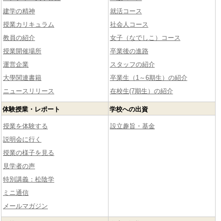
建学の精神
就活コース
授業カリキュラム
社会人コース
教員の紹介
女子（なでしこ）コース
授業開催場所
卒業後の進路
運営企業
スタッフの紹介
大學関連書籍
卒業生（1～6期生）の紹介
ニュースリリース
在校生(7期生）の紹介
体験授業・レポート
学校への出資
授業を体験する
設立趣旨・基金
説明会に行く
授業の様子を見る
見学者の声
特別講義：松陰学
ミニ通信
メールマガジン