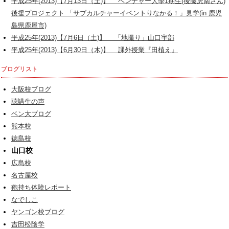
平成25年(2013)【7月13日（土)】 ベンチャー大學1期生(後藤虎南さん)
後援プロジェクト 「サブカルチャーイベントりなかる！」見学(in 鹿児
島県鹿屋市)
平成25年(2013)【7月6日（土)】 「地撮り」山口宇部
平成25年(2013)【6月30日（木)】 課外授業『田植え』
ブログリスト
大阪校ブログ
聴講生の声
ベン大ブログ
熊本校
徳島校
山口校
広島校
名古屋校
鞄持ち体験レポート
なでしこ
ヤンゴン校ブログ
吉田松陰学