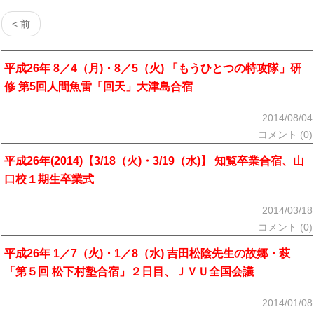
< 前
平成26年 8／4（月)・8／5（火) 「もうひとつの特攻隊」研
修 第5回人間魚雷「回天」大津島合宿
2014/08/04
コメント (0)
平成26年(2014)【3/18（火)・3/19（水)】 知覧卒業合宿、山
口校１期生卒業式
2014/03/18
コメント (0)
平成26年 1／7（火)・1／8（水) 吉田松陰先生の故郷・萩
「第５回 松下村塾合宿」２日目、ＪＶＵ全国会議
2014/01/08