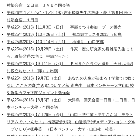
村塾合宿」２日目、ＪＶＵ全国会議
平成26年 1／7（火)・1／8（水) 吉田松陰先生の故郷・萩「第５回 松下
村塾合宿」１日目
平成25年(2013)【11月3日（日)】 宇部まつり参加 ブース販売
平成25年(2013)【10月26日（土)】 知恵組フェスタ2013 in 広島
平成25年(2013)【10月14日（月)】 地撮り 山口支部
平成25年(2013)【9月28日（土)】 作家・歴史研究家の堀雅昭先生によ
る、維新発祥の地は、宇部だった！
平成25年(2013)【9月11日（水)】 ＦＭきららラジオ番組「今日も地球
に役立ちたい！（隊）」出演
平成25年(2013)【9月7日（土)】 あなたの人生が決まる！学校では教え
ない こころの癖(向き)について／荻 衛先生 日本ベンチャー大学山口校
& 哲学カフェ下関ジョイント勉強会
平成25年(2013)【8月6日（土)】 大津島・回天合宿一日目・二日目、日
本ベンチャー大學・全国会議
平成25年(2013)【7月26日（金)】 『山口・学生道～学生さんは、モラト
リアムでいいんだよ』 出版記念対談 山近義幸(ザメディアジョン・グル
ープＣＥＯ)×梶井英一（日本ベンチャー大学・山口校 校長）