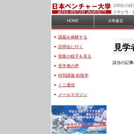
100社の
※学士号・
HOME
大學趣旨
講義を体験する
見学
説明会に行く
授業の様子を見る
該当の記事
見学者の声
特別講義:松陰学
ミニ通信
メールマガジン