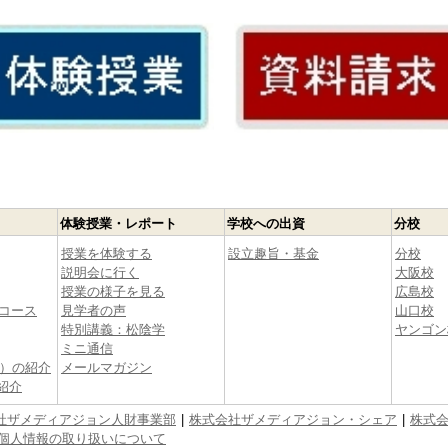
体験授業・レポート
学校への出資
分校
授業を体験する
設立趣旨・基金
分校
説明会に行く
大阪校
授業の様子を見る
広島校
コース
見学者の声
山口校
特別講義：松陰学
ヤンゴン
ミニ通信
生）の紹介
メールマガジン
紹介
社ザメディアジョン人財事業部
株式会社ザメディアジョン・シェア
株式
個人情報の取り扱いについて