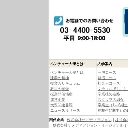
ベンチャー大學とは
入学案内
ベンチャー大學とは
一般コース
建学の精神
就活コース
授業カリキュラム
社会人コース
教員の紹介
女子（なでしこ）
授業開催場所
卒業後の進路
運営企業
スタッフの紹介
大學関連書籍
卒業生（1～6期
ニュースリリース
在校生(7期生）の
関係企業
株式会社ザメディアジョン
株式会
株式会社ザメディアジョン・リージョナル