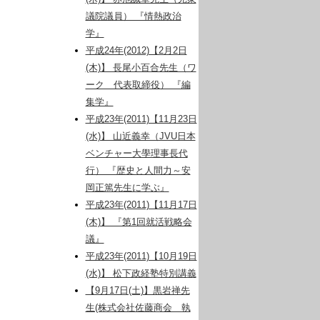
議院議員） 『情熱政治
学』
平成24年(2012)【2月2日
(木)】 長尾小百合先生（ワ
ーク 代表取締役） 『編
集学』
平成23年(2011)【11月23日
(水)】 山近義幸（JVU日本
ベンチャー大學理事長代
行） 『歴史と人間力～安
岡正篤先生に学ぶ』
平成23年(2011)【11月17日
(木)】 『第1回就活戦略会
議』
平成23年(2011)【10月19日
(水)】 松下政経塾特別講義
【9月17日(土)】黒岩禅先
生(株式会社佐藤商会 執