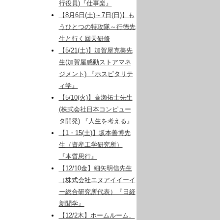
行役員)『仕事楽』
【8月6日(土)～7日(日)】も
うひとつの特攻隊～行徳先
生と行く回天研修
【5/21(土)】加賀屋克美先
生(加賀屋感動ストアマネ
ジメント) 『ホスピタリテ
ィ学』
【5/10(火)】高瀬拓士先生
(株式会社日本コンピュー
タ開発) 『人生を考える』
【1・15(土)】坂本善博先
生（資産工学研究所）
『本質思行』
【12/10金】細矢明信先生
（株式会社エヌアイイーイ
ー総合研究所代表）『日経
新聞学』
【12/2木】ホームルーム、