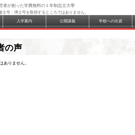
経営者が創った学費無料の１年制志立大學
修士号・博士号を取得するところではありません。
入学案内
公開講義
学校への出資
者の声
はありません。