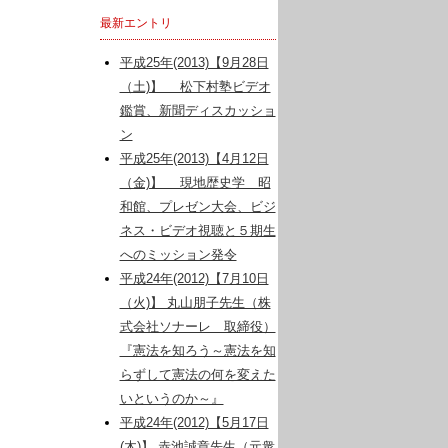
最新エントリ
平成25年(2013)【9月28日
（土)】 松下村塾ビデオ
鑑賞、新聞ディスカッショ
ン
平成25年(2013)【4月12日
（金)】 現地歴史学 昭
和館、プレゼン大会、ビジ
ネス・ビデオ視聴と５期生
へのミッション発令
平成24年(2012)【7月10日
（火)】 丸山朋子先生（株
式会社ソナーレ 取締役）
『憲法を知ろう～憲法を知
らずして憲法の何を変えた
いというのか～』
平成24年(2012)【5月17日
(木)】 赤池誠章先生（元衆