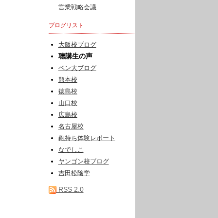
営業戦略会議
ブログリスト
大阪校ブログ
聴講生の声
ベン大ブログ
熊本校
徳島校
山口校
広島校
名古屋校
鞄持ち体験レポート
なでしこ
ヤンゴン校ブログ
吉田松陰学
RSS 2.0