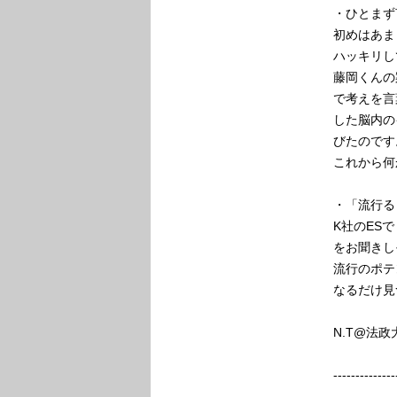
・ひとまず
初めはあま
ハッキリし
藤岡くんの
で考えを言
した脳内の
びたのです
これから何
・「流行る
K社のES
をお聞きし
流行のポテ
なるだけ見
N.T@法政
--------------