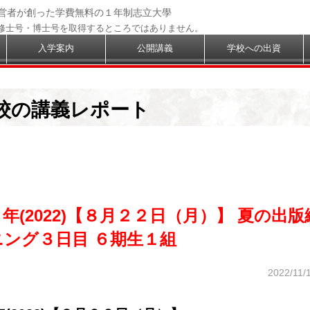
経営者が創った学費無料の１年制志立大學
修士号・博士号を取得するところではありません。
入学案内
公開講義
学校への出資
校の講義レポート
年(2022)【８月２２日（月）】 夏の出
ニング３日目 ６期生１組
2022/11/