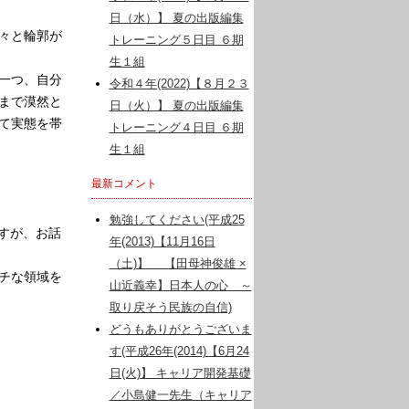
日（水）】 夏の出版編集
々と輪郭が
トレーニング５日目 ６期
生１組
一つ、自分
令和４年(2022)【８月２３
まで漠然と
日（火）】 夏の出版編集
て実態を帯
トレーニング４日目 ６期
生１組
最新コメント
勉強してください(平成25
すが、お話
年(2013)【11月16日
（土)】 【田母神俊雄 ×
チな領域を
山近義幸】日本人の心 ～
取り戻そう民族の自信)
どうもありがとうございま
す(平成26年(2014)【6月24
日(火)】 キャリア開発基礎
／小島健一先生（キャリア