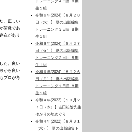
トレーニング４日目 ８期
生１組
令和６年(2024)【８月２８
た。正しい
日（水）】 夏の出版編集
が俯瞰であ
トレーニング３日目 ８期
存在があり
生１組
令和６年(2024)【８月２７
日（火）】 夏の出版編集
トレーニング２日目 ８期
した。良い
生１組
段から良い
令和６年(2024)【８月２６
もプロが考
日（月）】 夏の出版編集
トレーニング１日目 ８期
生１組
令和４年(2022)【１０月２
７日（木）】吉田松陰先生
ゆかりの地めぐり
令和４年(2022)【８月３１
（水）】 夏の出版編集ト