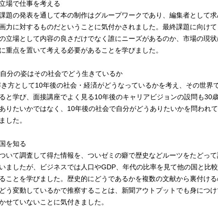
立場で仕事を考える
課題の発表を通して本の制作はグループワークであり、編集者として求
画力に対するものだということに気付かされました。最終課題に向けて
の立場として内容の良さだけでなく誰にニーズがあるのか、市場の現状
に重点を置いて考える必要があることを学びました。
の自分の姿はその社会でどう生きているか
解き方として10年後の社会・経済がどうなっているかを考え、その世界
ると学び、面接講座でよく見る10年後のキャリアビジョンの設問も30
ありたいかではなく、10年後の社会で自分がどうありたいかを問われ
ました。
国を知る
ついて調査して得た情報を、ついゼミの癖で歴史などルーツをたどって
いましたが、ビジネスでは人口やGDP、年代の比率を見て他の国と比
ることを学びました。歴史的にどうであるかを複数の文献から裏付ける
どう変動しているかで推察することは、新聞アウトプットでも身につけ
かせていないことに気付きました。