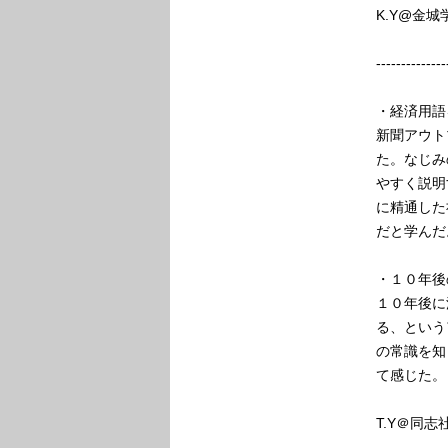
K.Y@金城
--------------
・経済用語
新聞アウト
た。なじみ
やすく説明
に精通した
だと学んだ
・１０年後
１０年後に
る、という
の常識を知
て感じた。
T.Y＠同志