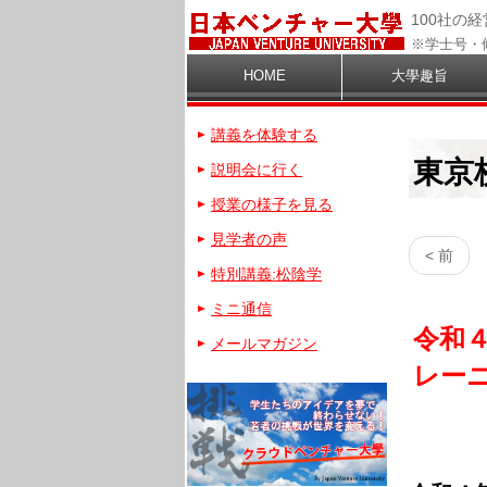
100社の
※学士号・
HOME
大學趣旨
講義を体験する
東京
説明会に行く
授業の様子を見る
見学者の声
< 前
特別講義:松陰学
ミニ通信
令和４
メールマガジン
レー