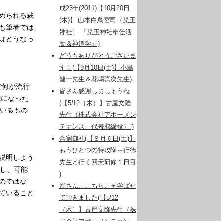
成23年(2011)【10月20日
められる裁
(木)】 山本白鳥宮司（児玉
も筆者では
神社） 『児玉神社奉仕活
はどうなっ
動＆神道学』)
どうもありがとうございま
す！(【9月10日(土)】小島
健一先生＆花嶋真次先生)
で何が流行
皆さん感謝しましょうね
歳になった
(【5/12（木）】古屋文隆
ているもの
先生（株式会社アポーメン
テナンス、代表取締役） )
合宿御礼(【８月６日(土)】
もうひとつの特攻隊～行徳
説明しよう
先生と行く回天研修１日目
較し、可能
)
のではな
皆さん、こちらこそ学ばせ
ていること
て頂きました(【5/12
（木）】古屋文隆先生（株