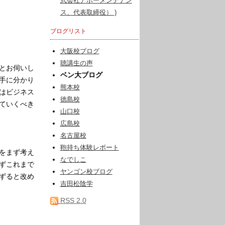
式会社アポーメンテナン
ス、代表取締役） )
ブログリスト
大阪校ブログ
聴講生の声
とお伺いし
ベン大ブログ
手に分かり
熊本校
はビジネス
徳島校
ていくべき
山口校
広島校
名古屋校
鞄持ち体験レポート
をまず考え
なでしこ
ずこれまで
ヤンゴン校ブログ
ずると改め
吉田松陰学
RSS 2.0