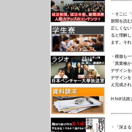
・そこに「
新聞を読む
正しくない
ると理解し
ます。それ
・模倣も一
「異業種か
デザインを
デザインを
え完成され
H.N＠法政
--------------
・「深まる