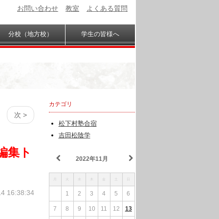
お問い合わせ
教室
よくある質問
分校（地方校）
学生の皆様へ
カテゴリ
次 >
松下村塾合宿
吉田松陰学
版編集ト
2022年11月
月
火
水
木
金
土
日
14 16:38:34
1
2
3
4
5
6
7
8
9
10
11
12
13