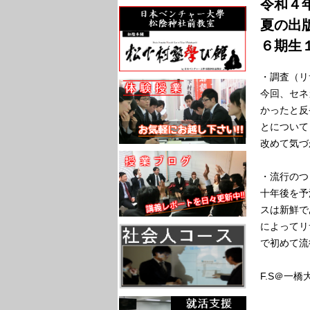
令和４年
夏の出
６期生
・調査（リ
今回、セネ
かったと反
とについて
改めて気づ
・流行のつ
十年後を予
スは新鮮で
によってリ
で初めて流
F.S＠一橋
--------------