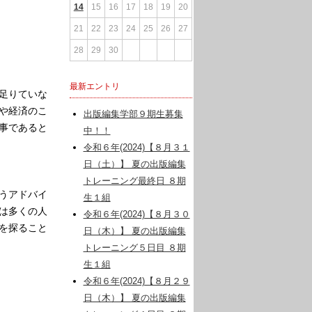
14
15
16
17
18
19
20
21
22
23
24
25
26
27
28
29
30
最新エントリ
足りていな
や経済のこ
出版編集学部９期生募集
事であると
中！！
令和６年(2024)【８月３１
日（土）】 夏の出版編集
トレーニング最終日 ８期
うアドバイ
生１組
は多くの人
令和６年(2024)【８月３０
を探ること
日（木）】 夏の出版編集
トレーニング５日目 ８期
生１組
令和６年(2024)【８月２９
日（木）】 夏の出版編集