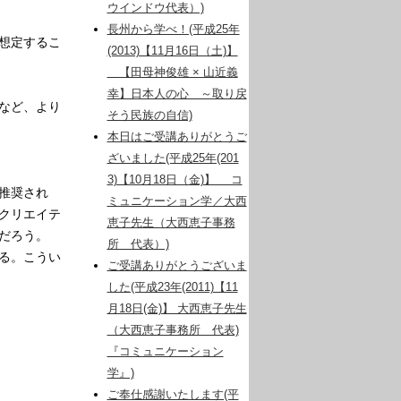
ウインドウ代表）)
長州から学べ！(平成25年
想定するこ
(2013)【11月16日（土)】
【田母神俊雄 × 山近義
幸】日本人の心 ～取り戻
など、より
そう民族の自信)
本日はご受講ありがとうご
ざいました(平成25年(201
3)【10月18日（金)】 コ
推奨され
ミュニケーション学／大西
クリエイテ
恵子先生（大西恵子事務
だろう。
所 代表）)
る。こうい
ご受講ありがとうございま
した(平成23年(2011)【11
月18日(金)】 大西恵子先生
（大西恵子事務所 代表)
『コミュニケーション
学』)
ご奉仕感謝いたします(平