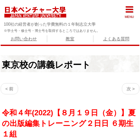
MENU
100社の経営者が創った学費無料の１年制志立大學
※学士号・修士号・博士号を取得するところではありません。
お問い合わせ
教室
よくある質問
東京校の講義レポート
< 前
次 >
令和４年(2022)【８月１９日（金）】夏
の出版編集トレーニング２日日 ６期生
１組