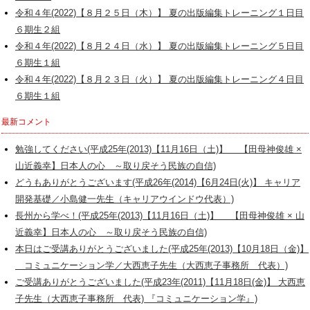
令和４年(2022)【８月２５日（木）】 夏の出版編集トレーニング１日目
６期生２組
令和４年(2022)【８月２４日（水）】 夏の出版編集トレーニング５日目
６期生１組
令和４年(2022)【８月２３日（火）】 夏の出版編集トレーニング４日目
６期生１組
最新コメント
勉強してください(平成25年(2013)【11月16日（土)】 【田母神俊雄 ×
山近義幸】日本人の心 ～取り戻そう民族の自信)
どうもありがとうございます(平成26年(2014)【6月24日(火)】 キャリア
開発基礎／小島健一先生（キャリアウインドウ代表）)
長州から学べ！(平成25年(2013)【11月16日（土)】 【田母神俊雄 × 山
近義幸】日本人の心 ～取り戻そう民族の自信)
本日はご受講ありがとうございました(平成25年(2013)【10月18日（金)】
コミュニケーション学／大西恵子先生（大西恵子事務所 代表）)
ご受講ありがとうございました(平成23年(2011)【11月18日(金)】 大西恵
子先生（大西恵子事務所 代表) 『コミュニケーション学』)