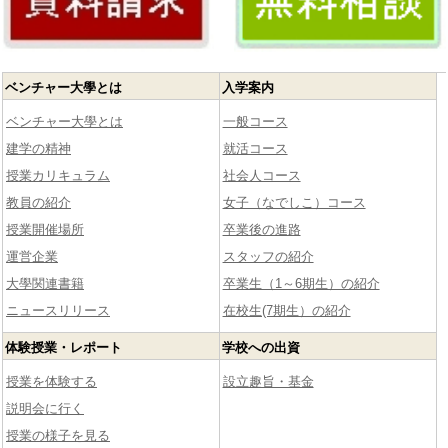
ベンチャー大學とは
入学案内
ベンチャー大學とは
一般コース
建学の精神
就活コース
授業カリキュラム
社会人コース
教員の紹介
女子（なでしこ）コース
授業開催場所
卒業後の進路
運営企業
スタッフの紹介
大學関連書籍
卒業生（1～6期生）の紹介
ニュースリリース
在校生(7期生）の紹介
体験授業・レポート
学校への出資
授業を体験する
設立趣旨・基金
説明会に行く
授業の様子を見る