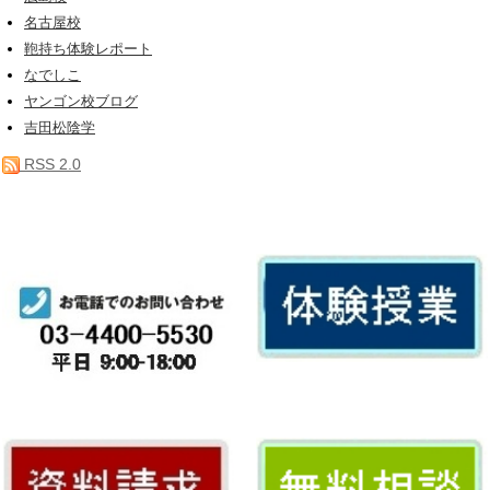
名古屋校
鞄持ち体験レポート
なでしこ
ヤンゴン校ブログ
吉田松陰学
RSS 2.0