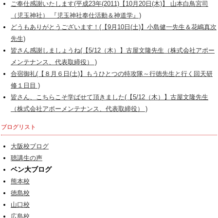
ご奉仕感謝いたします(平成23年(2011)【10月20日(木)】 山本白鳥宮司
（児玉神社） 『児玉神社奉仕活動＆神道学』)
どうもありがとうございます！(【9月10日(土)】小島健一先生＆花嶋真次
先生)
皆さん感謝しましょうね(【5/12（木）】古屋文隆先生（株式会社アポー
メンテナンス、代表取締役） )
合宿御礼(【８月６日(土)】もうひとつの特攻隊～行徳先生と行く回天研
修１日目 )
皆さん、こちらこそ学ばせて頂きました(【5/12（木）】古屋文隆先生
（株式会社アポーメンテナンス、代表取締役） )
ブログリスト
大阪校ブログ
聴講生の声
ベン大ブログ
熊本校
徳島校
山口校
広島校