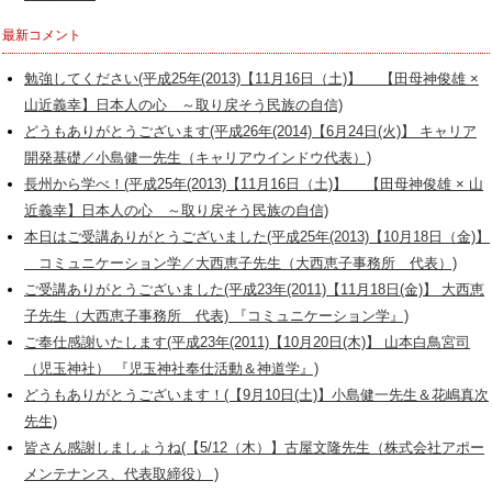
最新コメント
勉強してください(平成25年(2013)【11月16日（土)】 【田母神俊雄 ×
山近義幸】日本人の心 ～取り戻そう民族の自信)
どうもありがとうございます(平成26年(2014)【6月24日(火)】 キャリア
開発基礎／小島健一先生（キャリアウインドウ代表）)
長州から学べ！(平成25年(2013)【11月16日（土)】 【田母神俊雄 × 山
近義幸】日本人の心 ～取り戻そう民族の自信)
本日はご受講ありがとうございました(平成25年(2013)【10月18日（金)】
コミュニケーション学／大西恵子先生（大西恵子事務所 代表）)
ご受講ありがとうございました(平成23年(2011)【11月18日(金)】 大西恵
子先生（大西恵子事務所 代表) 『コミュニケーション学』)
ご奉仕感謝いたします(平成23年(2011)【10月20日(木)】 山本白鳥宮司
（児玉神社） 『児玉神社奉仕活動＆神道学』)
どうもありがとうございます！(【9月10日(土)】小島健一先生＆花嶋真次
先生)
皆さん感謝しましょうね(【5/12（木）】古屋文隆先生（株式会社アポー
メンテナンス、代表取締役） )