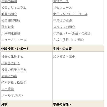
建学の精神
就活コース
授業カリキュラム
社会人コース
教員の紹介
女子（なでしこ）コース
授業開催場所
卒業後の進路
運営企業
スタッフの紹介
大學関連書籍
卒業生（1～6期生）の紹介
ニュースリリース
在校生(7期生）の紹介
体験授業・レポート
学校への出資
授業を体験する
設立趣旨・基金
説明会に行く
授業の様子を見る
見学者の声
特別講義：松陰学
ミニ通信
メールマガジン
分校
学生の皆様へ