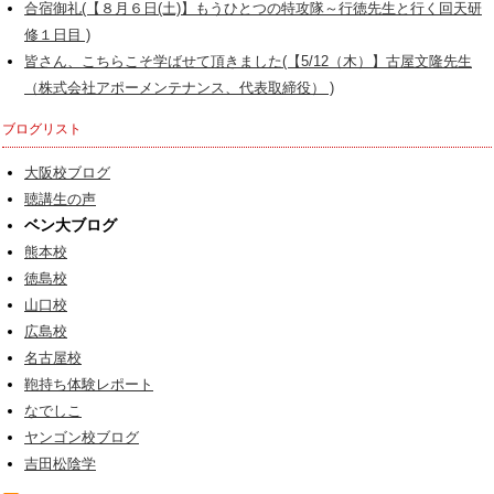
合宿御礼(【８月６日(土)】もうひとつの特攻隊～行徳先生と行く回天研
修１日目 )
皆さん、こちらこそ学ばせて頂きました(【5/12（木）】古屋文隆先生
（株式会社アポーメンテナンス、代表取締役） )
ブログリスト
大阪校ブログ
聴講生の声
ベン大ブログ
熊本校
徳島校
山口校
広島校
名古屋校
鞄持ち体験レポート
なでしこ
ヤンゴン校ブログ
吉田松陰学