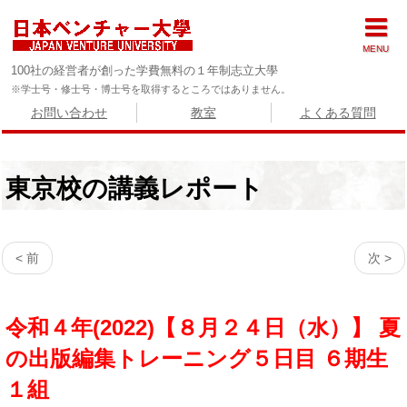
MENU
100社の経営者が創った学費無料の１年制志立大學
※学士号・修士号・博士号を取得するところではありません。
お問い合わせ
教室
よくある質問
東京校の講義レポート
< 前
次 >
令和４年(2022)【８月２４日（水）】 夏
の出版編集トレーニング５日目 ６期生
１組