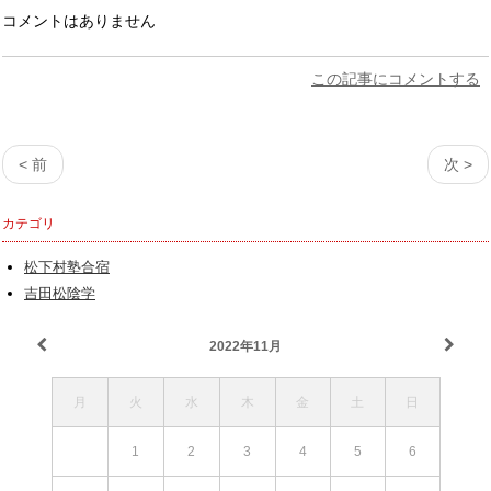
コメントはありません
この記事にコメントする
< 前
次 >
カテゴリ
松下村塾合宿
吉田松陰学
2022年11月
月
火
水
木
金
土
日
1
2
3
4
5
6