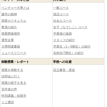
ベンチャー大學とは
一般コース
建学の精神
就活コース
授業カリキュラム
社会人コース
教員の紹介
女子（なでしこ）コース
授業開催場所
卒業後の進路
運営企業
スタッフの紹介
大學関連書籍
卒業生（1～6期生）の紹介
ニュースリリース
在校生(7期生）の紹介
体験授業・レポート
学校への出資
授業を体験する
設立趣旨・基金
説明会に行く
授業の様子を見る
見学者の声
特別講義：松陰学
ミニ通信