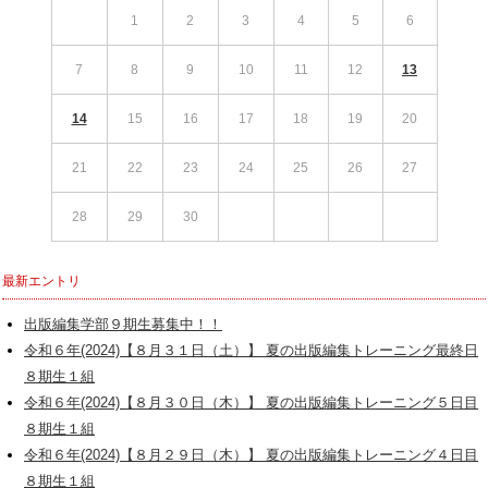
1
2
3
4
5
6
7
8
9
10
11
12
13
14
15
16
17
18
19
20
21
22
23
24
25
26
27
28
29
30
最新エントリ
出版編集学部９期生募集中！！
令和６年(2024)【８月３１日（土）】 夏の出版編集トレーニング最終日
８期生１組
令和６年(2024)【８月３０日（木）】 夏の出版編集トレーニング５日目
８期生１組
令和６年(2024)【８月２９日（木）】 夏の出版編集トレーニング４日目
８期生１組