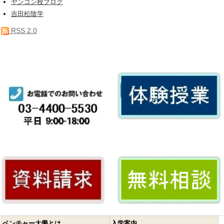
ヤンゴン校ブログ
吉田松陰学
RSS 2.0
ベンチャー大學とは
入学案内