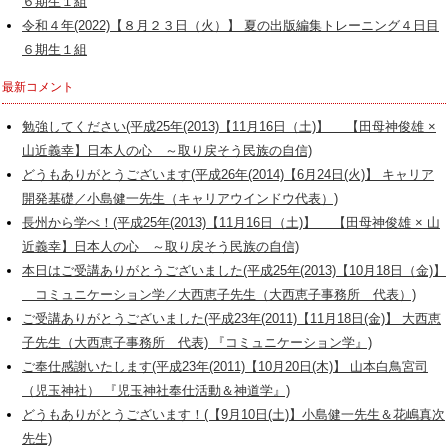
６期生１組
令和４年(2022)【８月２３日（火）】 夏の出版編集トレーニング４日目
６期生１組
最新コメント
勉強してください(平成25年(2013)【11月16日（土)】 【田母神俊雄 ×
山近義幸】日本人の心 ～取り戻そう民族の自信)
どうもありがとうございます(平成26年(2014)【6月24日(火)】 キャリア
開発基礎／小島健一先生（キャリアウインドウ代表）)
長州から学べ！(平成25年(2013)【11月16日（土)】 【田母神俊雄 × 山
近義幸】日本人の心 ～取り戻そう民族の自信)
本日はご受講ありがとうございました(平成25年(2013)【10月18日（金)】
コミュニケーション学／大西恵子先生（大西恵子事務所 代表）)
ご受講ありがとうございました(平成23年(2011)【11月18日(金)】 大西恵
子先生（大西恵子事務所 代表) 『コミュニケーション学』)
ご奉仕感謝いたします(平成23年(2011)【10月20日(木)】 山本白鳥宮司
（児玉神社） 『児玉神社奉仕活動＆神道学』)
どうもありがとうございます！(【9月10日(土)】小島健一先生＆花嶋真次
先生)