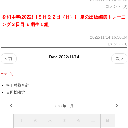
コメント (0)
令和４年(2022)【８月２２日（月）】 夏の出版編集トレーニ
ング３日目 ６期生１組
2022/11/14 16:38:34
コメント (0)
Date 2022/11/14
< 前
次 >
カテゴリ
松下村塾合宿
吉田松陰学
2022年11月
月
火
水
木
金
土
日