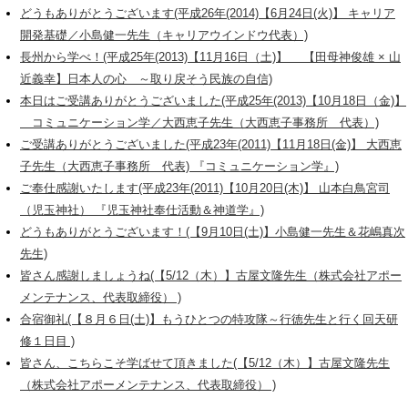
どうもありがとうございます(平成26年(2014)【6月24日(火)】 キャリア
開発基礎／小島健一先生（キャリアウインドウ代表）)
長州から学べ！(平成25年(2013)【11月16日（土)】 【田母神俊雄 × 山
近義幸】日本人の心 ～取り戻そう民族の自信)
本日はご受講ありがとうございました(平成25年(2013)【10月18日（金)】
コミュニケーション学／大西恵子先生（大西恵子事務所 代表）)
ご受講ありがとうございました(平成23年(2011)【11月18日(金)】 大西恵
子先生（大西恵子事務所 代表) 『コミュニケーション学』)
ご奉仕感謝いたします(平成23年(2011)【10月20日(木)】 山本白鳥宮司
（児玉神社） 『児玉神社奉仕活動＆神道学』)
どうもありがとうございます！(【9月10日(土)】小島健一先生＆花嶋真次
先生)
皆さん感謝しましょうね(【5/12（木）】古屋文隆先生（株式会社アポー
メンテナンス、代表取締役） )
合宿御礼(【８月６日(土)】もうひとつの特攻隊～行徳先生と行く回天研
修１日目 )
皆さん、こちらこそ学ばせて頂きました(【5/12（木）】古屋文隆先生
（株式会社アポーメンテナンス、代表取締役） )