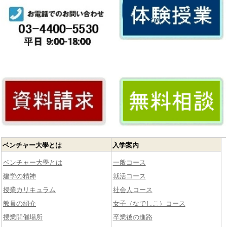
ベンチャー大學とは
入学案内
ベンチャー大學とは
一般コース
建学の精神
就活コース
授業カリキュラム
社会人コース
教員の紹介
女子（なでしこ）コース
授業開催場所
卒業後の進路