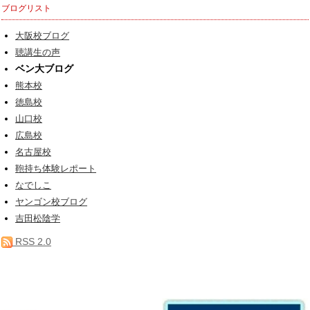
ブログリスト
大阪校ブログ
聴講生の声
ベン大ブログ
熊本校
徳島校
山口校
広島校
名古屋校
鞄持ち体験レポート
なでしこ
ヤンゴン校ブログ
吉田松陰学
RSS 2.0