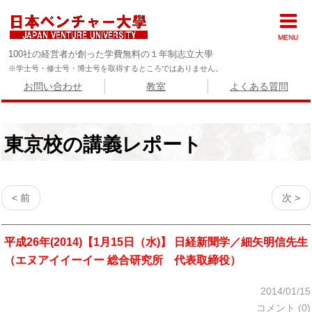
MENU
100社の経営者が創った学費無料の１年制志立大學
※学士号・修士号・博士号を取得するところではありません。
お問い合わせ
教室
よくある質問
東京校の講義レポート
< 前
次 >
平成26年(2014)【1月15日（水)】 日経新聞学／細矢明信先生
（エヌアイイーイー 総合研究所 代表取締役）
2014/01/15
コメント (0)