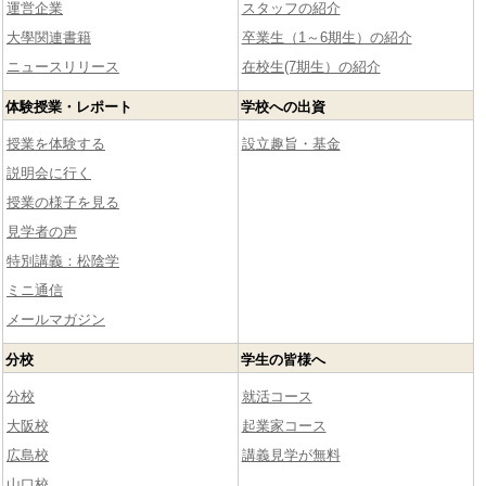
運営企業
スタッフの紹介
大學関連書籍
卒業生（1～6期生）の紹介
ニュースリリース
在校生(7期生）の紹介
体験授業・レポート
学校への出資
授業を体験する
設立趣旨・基金
説明会に行く
授業の様子を見る
見学者の声
特別講義：松陰学
ミニ通信
メールマガジン
分校
学生の皆様へ
分校
就活コース
大阪校
起業家コース
広島校
講義見学が無料
山口校