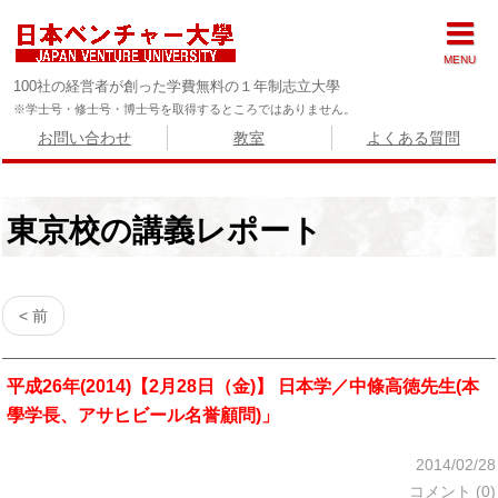
MENU
100社の経営者が創った学費無料の１年制志立大學
※学士号・修士号・博士号を取得するところではありません。
お問い合わせ
教室
よくある質問
東京校の講義レポート
< 前
平成26年(2014)【2月28日（金)】 日本学／中條高徳先生(本
學学長、アサヒビール名誉顧問)」
2014/02/28
コメント (0)