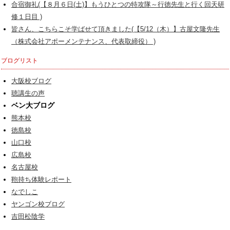
合宿御礼(【８月６日(土)】もうひとつの特攻隊～行徳先生と行く回天研
修１日目 )
皆さん、こちらこそ学ばせて頂きました(【5/12（木）】古屋文隆先生
（株式会社アポーメンテナンス、代表取締役） )
ブログリスト
大阪校ブログ
聴講生の声
ベン大ブログ
熊本校
徳島校
山口校
広島校
名古屋校
鞄持ち体験レポート
なでしこ
ヤンゴン校ブログ
吉田松陰学