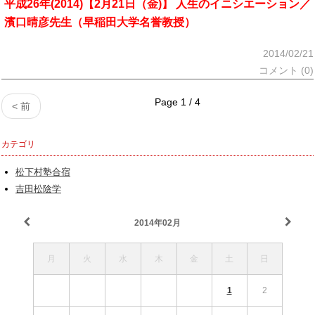
平成26年(2014)【2月21日（金)】 人生のイニシエーション／
濱口晴彦先生（早稲田大学名誉教授）
2014/02/21
コメント (0)
Page 1 / 4
< 前
カテゴリ
松下村塾合宿
吉田松陰学
2014年02月
月
火
水
木
金
土
日
1
2