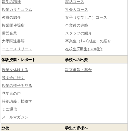
建学の精神
就活コース
授業カリキュラム
社会人コース
教員の紹介
女子（なでしこ）コース
授業開催場所
卒業後の進路
運営企業
スタッフの紹介
大學関連書籍
卒業生（1～6期生）の紹介
ニュースリリース
在校生(7期生）の紹介
体験授業・レポート
学校への出資
授業を体験する
設立趣旨・基金
説明会に行く
授業の様子を見る
見学者の声
特別講義：松陰学
ミニ通信
メールマガジン
分校
学生の皆様へ