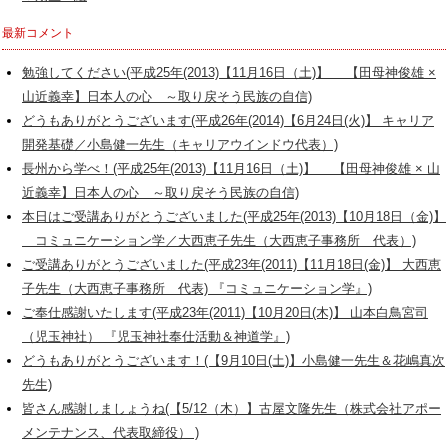
最新コメント
勉強してください(平成25年(2013)【11月16日（土)】 【田母神俊雄 ×
山近義幸】日本人の心 ～取り戻そう民族の自信)
どうもありがとうございます(平成26年(2014)【6月24日(火)】 キャリア
開発基礎／小島健一先生（キャリアウインドウ代表）)
長州から学べ！(平成25年(2013)【11月16日（土)】 【田母神俊雄 × 山
近義幸】日本人の心 ～取り戻そう民族の自信)
本日はご受講ありがとうございました(平成25年(2013)【10月18日（金)】
コミュニケーション学／大西恵子先生（大西恵子事務所 代表）)
ご受講ありがとうございました(平成23年(2011)【11月18日(金)】 大西恵
子先生（大西恵子事務所 代表) 『コミュニケーション学』)
ご奉仕感謝いたします(平成23年(2011)【10月20日(木)】 山本白鳥宮司
（児玉神社） 『児玉神社奉仕活動＆神道学』)
どうもありがとうございます！(【9月10日(土)】小島健一先生＆花嶋真次
先生)
皆さん感謝しましょうね(【5/12（木）】古屋文隆先生（株式会社アポー
メンテナンス、代表取締役） )