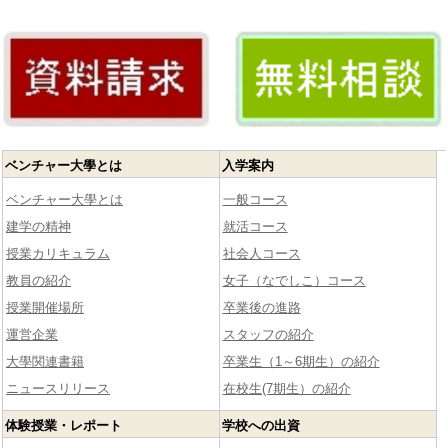
ベンチャー大學とは
入学案内
ベンチャー大學とは
一般コース
建学の精神
就活コース
授業カリキュラム
社会人コース
教員の紹介
女子（なでしこ）コース
授業開催場所
卒業後の進路
運営企業
スタッフの紹介
大學関連書籍
卒業生（1～6期生）の紹介
ニュースリリース
在校生(7期生）の紹介
体験授業・レポート
学校への出資