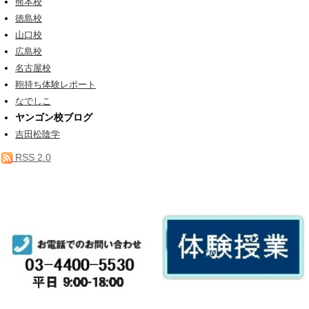
熊本校
徳島校
山口校
広島校
名古屋校
鞄持ち体験レポート
なでしこ
ヤンゴン校ブログ
吉田松陰学
RSS 2.0