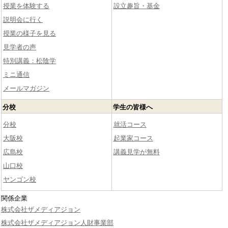
授業を体験する
設立趣旨・基金
説明会に行く
授業の様子を見る
見学者の声
特別講義：松陰学
ミニ通信
メールマガジン
分校
学生の皆様へ
分校
就活コース
大阪校
起業家コース
広島校
講義見学が無料
山口校
ヤンゴン校
関係企業
株式会社ザメディアジョン
株式会社ザメディアジョン人財事業部