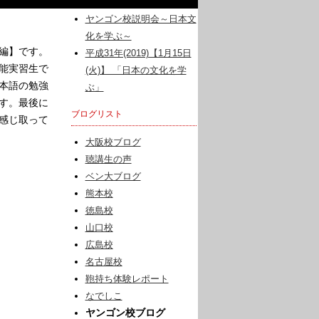
化を学ぶ～
ヤンゴン校説明会～日本文
化を学ぶ～
編】です。
平成31年(2019)【1月15日
能実習生で
(火)】 「日本の文化を学
本語の勉強
ぶ」
す。最後に
ブログリスト
感じ取って
大阪校ブログ
聴講生の声
ベン大ブログ
熊本校
徳島校
山口校
広島校
名古屋校
鞄持ち体験レポート
なでしこ
ヤンゴン校ブログ