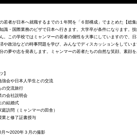
の若者が日本へ就職するまでの１年間を「６部構成」でまとめた【総集
知識・国際業務のビザで日本へ行きます。大学卒が条件になります。技
ん。この学校ではミャンマーの若者の個性を大事にしていますので、日
済や政治などの時事問題を学び、みんなでディスカッションをしていま
分の夢や志を発表します。ミャンマーの若者たちの自然な笑顔、素顔を
ツ】
勉強会や日本人学生との交流
ちの交流旅行
業の会社説明会
生の結婚式
家庭訪問（ミャンマーの田舎）
授業と修了証書授与
10月〜2020年３月の撮影