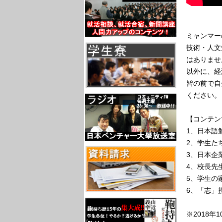
ミャンマー
技術・人文
はありませ
以外に、経
皆の前で自
ください。
【コンテン
1、日本語
2、学生た
3、日本企
4、校長先
5、学生の
6、「志」
※2018年