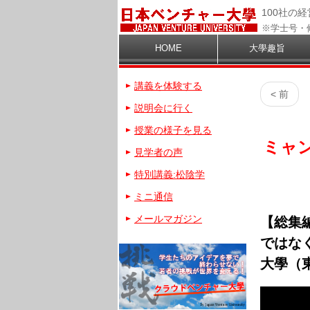
100社の
※学士号・
HOME
大學趣旨
講義を体験する
< 前
説明会に行く
授業の様子を見る
ミャ
見学者の声
特別講義:松陰学
ミニ通信
メールマガジン
【総集
ではな
大學（