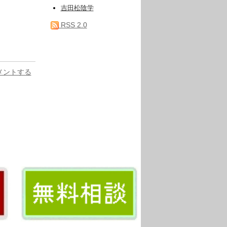
吉田松陰学
RSS 2.0
メントする