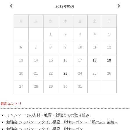
2019年05月
月
火
水
木
金
土
日
1
2
3
4
5
6
7
8
9
10
11
12
13
14
15
16
17
18
19
20
21
22
23
24
25
26
27
28
29
30
31
最新エントリ
ミャンマーでの人材・教育・就職までの取り組み
勉強会 ジャパン・スタイル講座 INヤンゴン ～「私の志」後編～
勉強会 ジャパン・スタイル講座 INヤンゴン