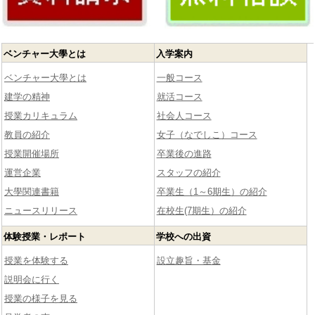
ベンチャー大學とは
入学案内
ベンチャー大學とは
一般コース
建学の精神
就活コース
授業カリキュラム
社会人コース
教員の紹介
女子（なでしこ）コース
授業開催場所
卒業後の進路
運営企業
スタッフの紹介
大學関連書籍
卒業生（1～6期生）の紹介
ニュースリリース
在校生(7期生）の紹介
体験授業・レポート
学校への出資
授業を体験する
設立趣旨・基金
説明会に行く
授業の様子を見る