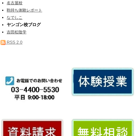
名古屋校
鞄持ち体験レポート
なでしこ
ヤンゴン校ブログ
吉田松陰学
RSS 2.0