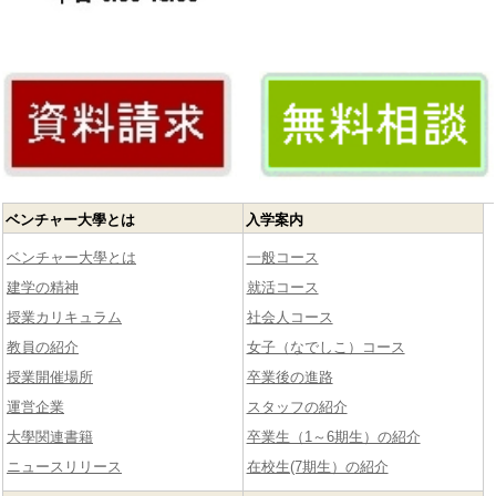
ベンチャー大學とは
入学案内
ベンチャー大學とは
一般コース
建学の精神
就活コース
授業カリキュラム
社会人コース
教員の紹介
女子（なでしこ）コース
授業開催場所
卒業後の進路
運営企業
スタッフの紹介
大學関連書籍
卒業生（1～6期生）の紹介
ニュースリリース
在校生(7期生）の紹介