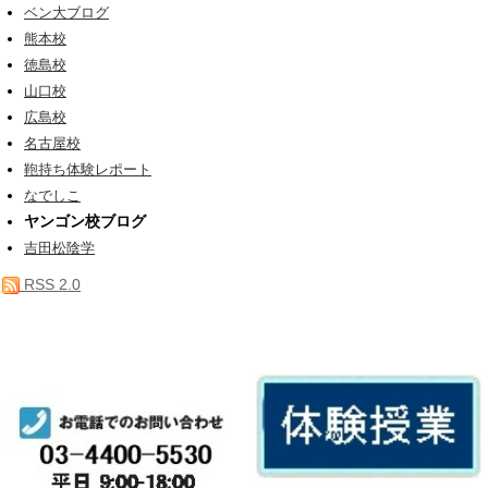
ベン大ブログ
熊本校
徳島校
山口校
広島校
名古屋校
鞄持ち体験レポート
なでしこ
ヤンゴン校ブログ
吉田松陰学
RSS 2.0