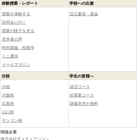
体験授業・レポート
学校への出資
授業を体験する
設立趣旨・基金
説明会に行く
授業の様子を見る
見学者の声
特別講義：松陰学
ミニ通信
メールマガジン
分校
学生の皆様へ
分校
就活コース
大阪校
起業家コース
広島校
講義見学が無料
山口校
ヤンゴン校
関係企業
株式会社ザメディアジョン