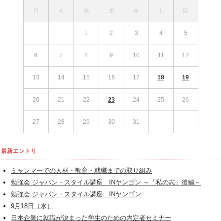
月
火
水
木
金
土
日
1
2
3
4
5
6
7
8
9
10
11
12
13
14
15
16
17
18
19
20
21
22
23
24
25
26
27
28
29
30
31
最新エントリ
ミャンマーでの人材・教育・就職までの取り組み
勉強会 ジャパン・スタイル講座 INヤンゴン ～「私の志」後編～
勉強会 ジャパン・スタイル講座 INヤンゴン
9月18日（水）
日本企業に就職が決まった学生のための内定者セミナー