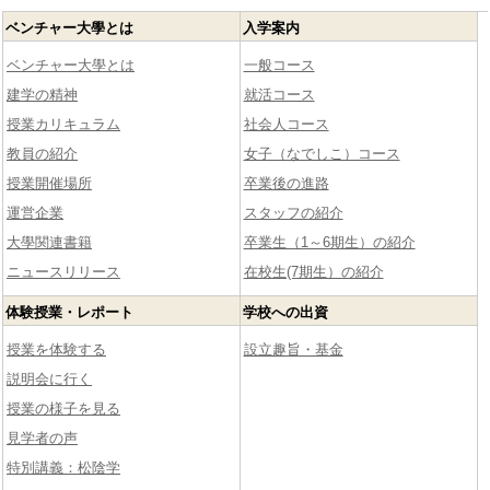
ベンチャー大學とは
入学案内
ベンチャー大學とは
一般コース
建学の精神
就活コース
授業カリキュラム
社会人コース
教員の紹介
女子（なでしこ）コース
授業開催場所
卒業後の進路
運営企業
スタッフの紹介
大學関連書籍
卒業生（1～6期生）の紹介
ニュースリリース
在校生(7期生）の紹介
体験授業・レポート
学校への出資
授業を体験する
設立趣旨・基金
説明会に行く
授業の様子を見る
見学者の声
特別講義：松陰学