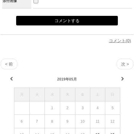
添付画像
コメント(0)
< 前
次 >
2019年05月
月
火
水
木
金
土
日
1
2
3
4
5
6
7
8
9
10
11
12