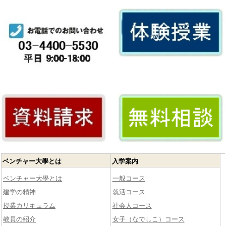
ベンチャー大學とは
入学案内
ベンチャー大學とは
一般コース
建学の精神
就活コース
授業カリキュラム
社会人コース
教員の紹介
女子（なでしこ）コース