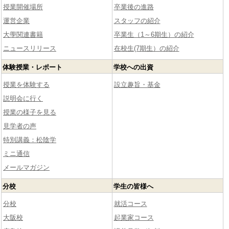
授業開催場所
卒業後の進路
運営企業
スタッフの紹介
大學関連書籍
卒業生（1～6期生）の紹介
ニュースリリース
在校生(7期生）の紹介
体験授業・レポート
学校への出資
授業を体験する
設立趣旨・基金
説明会に行く
授業の様子を見る
見学者の声
特別講義：松陰学
ミニ通信
メールマガジン
分校
学生の皆様へ
分校
就活コース
大阪校
起業家コース