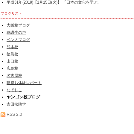
平成31年(2019)【1月15日(火)】 「日本の文化を学ぶ」
ブログリスト
大阪校ブログ
聴講生の声
ベン大ブログ
熊本校
徳島校
山口校
広島校
名古屋校
鞄持ち体験レポート
なでしこ
ヤンゴン校ブログ
吉田松陰学
RSS 2.0