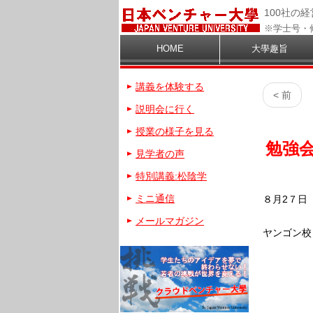
100社の
※学士号・
HOME
大學趣旨
講義を体験する
< 前
説明会に行く
授業の様子を見る
勉強
見学者の声
特別講義:松陰学
ミニ通信
８月2７日
メールマガジン
ヤンゴン校