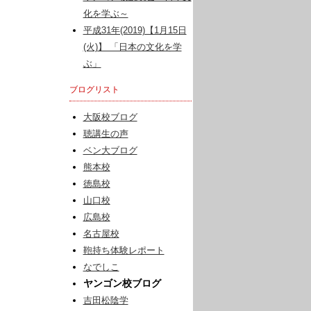
化を学ぶ～
平成31年(2019)【1月15日
(火)】 「日本の文化を学
ぶ」
ブログリスト
大阪校ブログ
聴講生の声
ベン大ブログ
熊本校
徳島校
山口校
広島校
名古屋校
鞄持ち体験レポート
なでしこ
ヤンゴン校ブログ
吉田松陰学