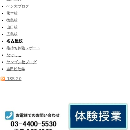
ベン大ブログ
熊本校
徳島校
山口校
広島校
名古屋校
鞄持ち体験レポート
なでしこ
ヤンゴン校ブログ
吉田松陰学
RSS 2.0