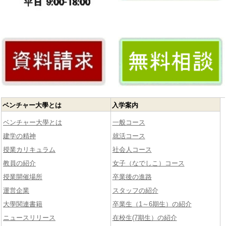
ベンチャー大學とは
入学案内
ベンチャー大學とは
一般コース
建学の精神
就活コース
授業カリキュラム
社会人コース
教員の紹介
女子（なでしこ）コース
授業開催場所
卒業後の進路
運営企業
スタッフの紹介
大學関連書籍
卒業生（1～6期生）の紹介
ニュースリリース
在校生(7期生）の紹介