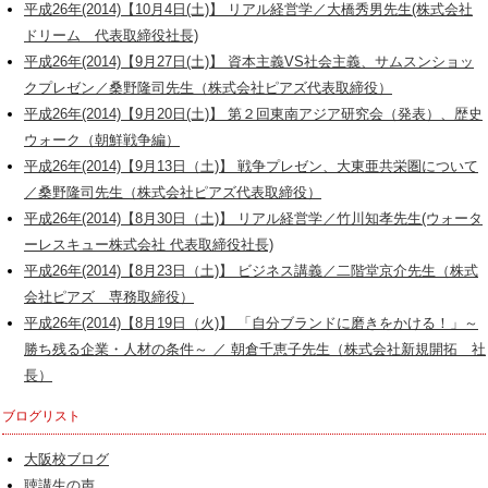
平成26年(2014)【10月4日(土)】 リアル経営学／大橋秀男先生(株式会社
ドリーム 代表取締役社長)
平成26年(2014)【9月27日(土)】 資本主義VS社会主義、サムスンショッ
クプレゼン／桑野隆司先生（株式会社ピアズ代表取締役）
平成26年(2014)【9月20日(土)】 第２回東南アジア研究会（発表）、歴史
ウォーク（朝鮮戦争編）
平成26年(2014)【9月13日（土)】 戦争プレゼン、大東亜共栄圏について
／桑野隆司先生（株式会社ピアズ代表取締役）
平成26年(2014)【8月30日（土)】 リアル経営学／竹川知孝先生(ウォータ
ーレスキュー株式会社 代表取締役社長)
平成26年(2014)【8月23日（土)】 ビジネス講義／二階堂京介先生（株式
会社ピアズ 専務取締役）
平成26年(2014)【8月19日（火)】 「自分ブランドに磨きをかける！」～
勝ち残る企業・人材の条件～ ／ 朝倉千恵子先生（株式会社新規開拓 社
長）
ブログリスト
大阪校ブログ
聴講生の声