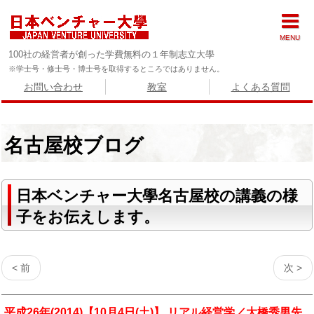
MENU
100社の経営者が創った学費無料の１年制志立大學
※学士号・修士号・博士号を取得するところではありません。
お問い合わせ
教室
よくある質問
名古屋校ブログ
日本ベンチャー大學名古屋校の講義の様
子をお伝えします。
< 前
次 >
平成26年(2014)【10月4日(土)】 リアル経営学／大橋秀男先