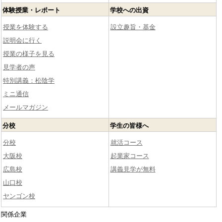
体験授業・レポート
学校への出資
授業を体験する
設立趣旨・基金
説明会に行く
授業の様子を見る
見学者の声
特別講義：松陰学
ミニ通信
メールマガジン
分校
学生の皆様へ
分校
就活コース
大阪校
起業家コース
広島校
講義見学が無料
山口校
ヤンゴン校
関係企業