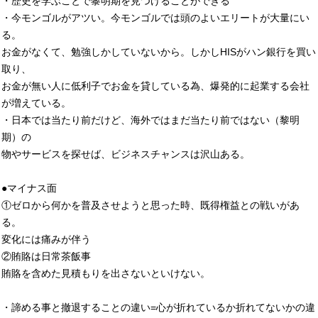
・歴史を学ぶことで黎明期を見つけることができる
・今モンゴルがアツい。今モンゴルでは頭のよいエリートが大量にい
る。
お金がなくて、勉強しかしていないから。しかしHISがハン銀行を買い
取り、
お金が無い人に低利子でお金を貸している為、爆発的に起業する会社
が増えている。
・日本では当たり前だけど、海外ではまだ当たり前ではない（黎明
期）の
物やサービスを探せば、ビジネスチャンスは沢山ある。
●マイナス面
①ゼロから何かを普及させようと思った時、既得権益との戦いがあ
る。
変化には痛みが伴う
②賄賂は日常茶飯事
賄賂を含めた見積もりを出さないといけない。
・諦める事と撤退することの違い=心が折れているか折れてないかの違