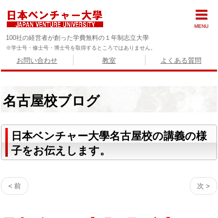
MENU
100社の経営者が創った学費無料の１年制志立大學
※学士号・修士号・博士号を取得するところではありません。
お問い合わせ
教室
よくある質問
名古屋校ブログ
日本ベンチャー大學名古屋校の講義の様
子をお伝えします。
< 前
次 >