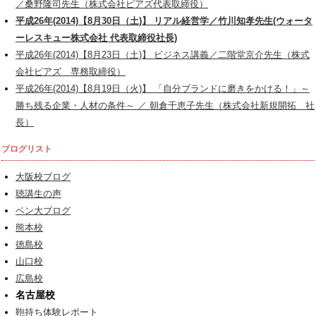
／桑野隆司先生（株式会社ピアズ代表取締役）
平成26年(2014)【8月30日（土)】 リアル経営学／竹川知孝先生(ウォータ
ーレスキュー株式会社 代表取締役社長)
平成26年(2014)【8月23日（土)】 ビジネス講義／二階堂京介先生（株式
会社ピアズ 専務取締役）
平成26年(2014)【8月19日（火)】 「自分ブランドに磨きをかける！」～
勝ち残る企業・人材の条件～ ／ 朝倉千恵子先生（株式会社新規開拓 社
長）
ブログリスト
大阪校ブログ
聴講生の声
ベン大ブログ
熊本校
徳島校
山口校
広島校
名古屋校
鞄持ち体験レポート