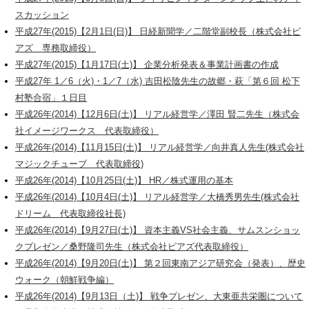
スカッション
平成27年(2015)【2月1日(日)】 日経新聞学／二階堂副校長（株式会社ピ
アズ 専務取締役）
平成27年(2015)【1月17日(土)】 企業分析発表＆事業計画書の作成
平成27年 1／6（火)・1／7（水) 吉田松陰先生の故郷・萩「第６回 松下
村塾合宿」１日目
平成26年(2014)【12月6日(土)】 リアル経営学／澤田 賢二先生（株式会
社イメージワークス 代表取締役）
平成26年(2014)【11月15日(土)】 リアル経営学／向井真人先生(株式会社
マジックチューブ 代表取締役)
平成26年(2014)【10月25日(土)】 HR／株式運用の基本
平成26年(2014)【10月4日(土)】 リアル経営学／大橋秀男先生(株式会社
ドリーム 代表取締役社長)
平成26年(2014)【9月27日(土)】 資本主義VS社会主義、サムスンショッ
クプレゼン／桑野隆司先生（株式会社ピアズ代表取締役）
平成26年(2014)【9月20日(土)】 第２回東南アジア研究会（発表）、歴史
ウォーク（朝鮮戦争編）
平成26年(2014)【9月13日（土)】 戦争プレゼン、大東亜共栄圏について