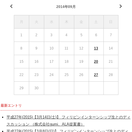
2014年09月
月
火
水
木
金
土
日
1
2
3
4
5
6
7
8
9
10
11
12
13
14
15
16
17
18
19
20
21
22
23
24
25
26
27
28
29
30
最新エントリ
平成27年(2015)【3月14日(土)】 フィリピンインターンシップ生とのディ
スカッション （株式会社gumi、ALA提案書）
平成27年(2015)【3月8日(日)】 フィリピンインターンシップ生とのディ