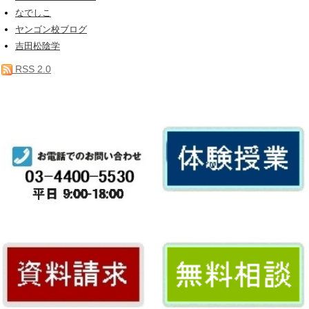
なでしこ
ヤンゴン校ブログ
吉田松陰学
RSS 2.0