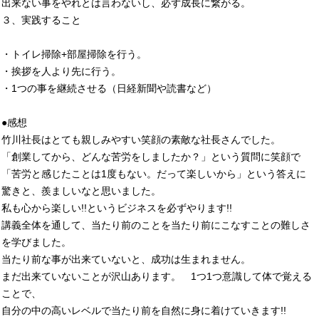
出来ない事をやれとは言わないし、必ず成長に繋がる。
３、実践すること
・トイレ掃除+部屋掃除を行う。
・挨拶を人より先に行う。
・1つの事を継続させる（日経新聞や読書など）
●感想
竹川社長はとても親しみやすい笑顔の素敵な社長さんでした。
「創業してから、どんな苦労をしましたか？」という質問に笑顔で
「苦労と感じたことは1度もない。だって楽しいから」という答えに
驚きと、羨ましいなと思いました。
私も心から楽しい!!というビジネスを必ずやります!!
講義全体を通して、当たり前のことを当たり前にこなすことの難しさ
を学びました。
当たり前な事が出来ていないと、成功は生まれません。
まだ出来ていないことが沢山あります。 1つ1つ意識して体で覚える
ことで、
自分の中の高いレベルで当たり前を自然に身に着けていきます!!