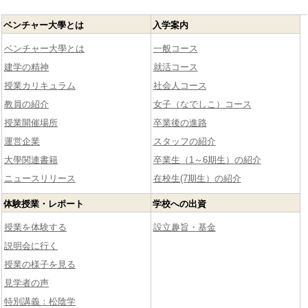
ベンチャー大學とは
入学案内
ベンチャー大學とは
一般コース
建学の精神
就活コース
授業カリキュラム
社会人コース
教員の紹介
女子（なでしこ）コース
授業開催場所
卒業後の進路
運営企業
スタッフの紹介
大學関連書籍
卒業生（1～6期生）の紹介
ニュースリリース
在校生(7期生）の紹介
体験授業・レポート
学校への出資
授業を体験する
設立趣旨・基金
説明会に行く
授業の様子を見る
見学者の声
特別講義：松陰学