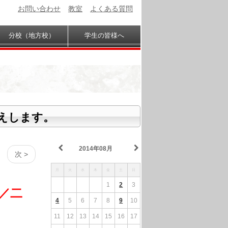
お問い合わせ
教室
よくある質問
分校（地方校）
学生の皆様へ
えします。
2014年08月
次 >
月
火
水
木
金
土
日
1
2
3
義／二
4
5
6
7
8
9
10
11
12
13
14
15
16
17