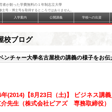
経営者が創った学費無料の１年制志立大學
修士号・博士号を取得するところではありません。
入学案内
公開講義
学校への出資
屋校ブログ
ベンチャー大學名古屋校の講義の様子をお伝
6年(2014)【8月23日（土)】 ビジネス講
京介先生（株式会社ピアズ 専務取締役）