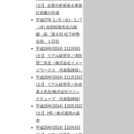
(土)】 企業分析発表＆事業
計画書の作成
平成27年 1／6（火)・1／7
（水) 吉田松陰先生の故
郷・萩「第６回 松下村塾
合宿」１日目
平成26年(2014)【12月6日
(土)】 リアル経営学／澤田
賢二先生（株式会社イメー
ジワークス 代表取締役）
平成26年(2014)【11月15日
(土)】 リアル経営学／向井
真人先生(株式会社マジッ
クチューブ 代表取締役)
平成26年(2014)【10月25日
(土)】 HR／株式運用の基
本
平成26年(2014)【10月4日