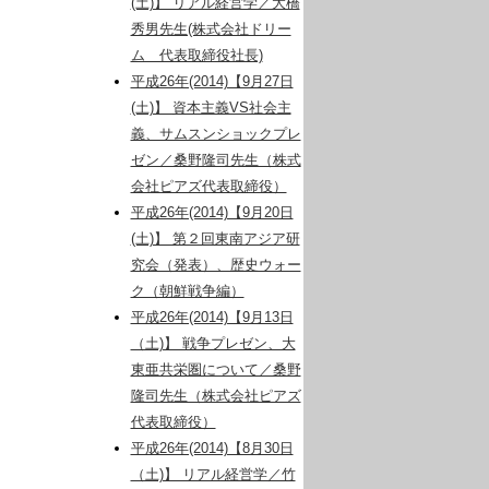
(土)】 リアル経営学／大橋
秀男先生(株式会社ドリー
ム 代表取締役社長)
平成26年(2014)【9月27日
(土)】 資本主義VS社会主
義、サムスンショックプレ
ゼン／桑野隆司先生（株式
会社ピアズ代表取締役）
平成26年(2014)【9月20日
(土)】 第２回東南アジア研
究会（発表）、歴史ウォー
ク（朝鮮戦争編）
平成26年(2014)【9月13日
（土)】 戦争プレゼン、大
東亜共栄圏について／桑野
隆司先生（株式会社ピアズ
代表取締役）
平成26年(2014)【8月30日
（土)】 リアル経営学／竹