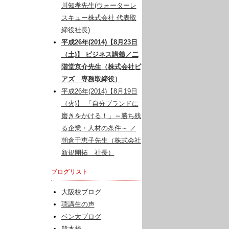
川知孝先生(ウォーターレ
スキュー株式会社 代表取
締役社長)
平成26年(2014)【8月23日
（土)】 ビジネス講義／二
階堂京介先生（株式会社ピ
アズ 専務取締役）
平成26年(2014)【8月19日
（火)】 「自分ブランドに
磨きをかける！」～勝ち残
る企業・人材の条件～ ／
朝倉千恵子先生（株式会社
新規開拓 社長）
ブログリスト
大阪校ブログ
聴講生の声
ベン大ブログ