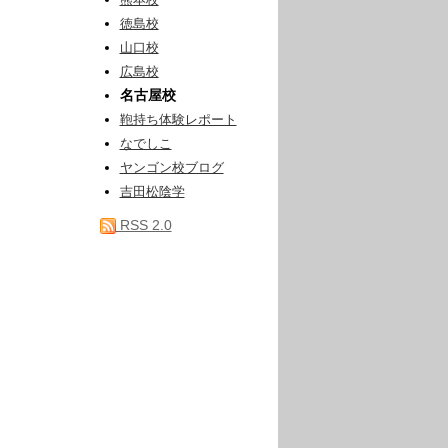
熊本校
徳島校
山口校
広島校
名古屋校
鞄持ち体験レポート
なでしこ
ヤンゴン校ブログ
吉田松陰学
RSS 2.0