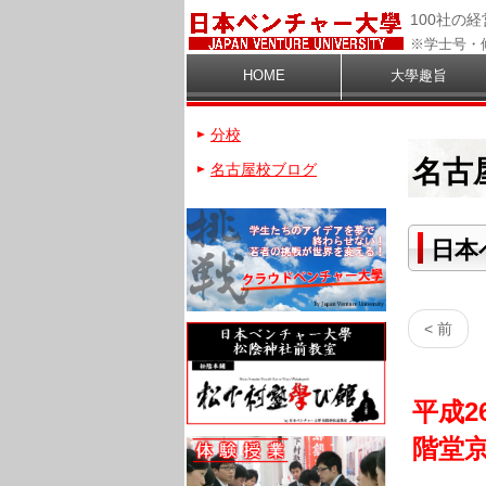
100社の
※学士号・
HOME
大學趣旨
分校
名古
名古屋校ブログ
日本
< 前
平成2
階堂