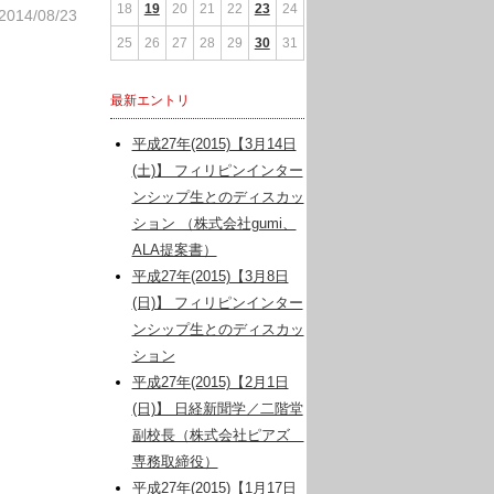
18
19
20
21
22
23
24
2014/08/23
25
26
27
28
29
30
31
最新エントリ
平成27年(2015)【3月14日
(土)】 フィリピンインター
ンシップ生とのディスカッ
ション （株式会社gumi、
ALA提案書）
平成27年(2015)【3月8日
(日)】 フィリピンインター
ンシップ生とのディスカッ
ション
平成27年(2015)【2月1日
(日)】 日経新聞学／二階堂
副校長（株式会社ピアズ
専務取締役）
平成27年(2015)【1月17日