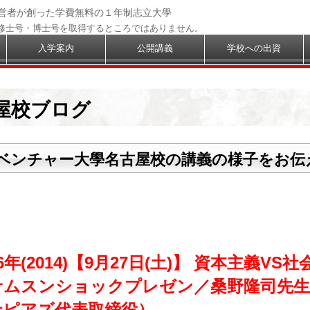
経営者が創った学費無料の１年制志立大學
修士号・博士号を取得するところではありません。
入学案内
公開講義
学校への出資
屋校ブログ
ベンチャー大學名古屋校の講義の様子をお伝
6年(2014)【9月27日(土)】 資本主義VS社
サムスンショックプレゼン／桑野隆司先生
社ピアズ代表取締役）