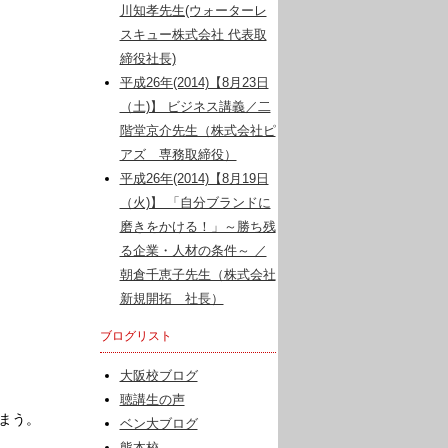
川知孝先生(ウォーターレ
スキュー株式会社 代表取
締役社長)
平成26年(2014)【8月23日
（土)】 ビジネス講義／二
階堂京介先生（株式会社ピ
アズ 専務取締役）
平成26年(2014)【8月19日
（火)】 「自分ブランドに
磨きをかける！」～勝ち残
る企業・人材の条件～ ／
朝倉千恵子先生（株式会社
新規開拓 社長）
ブログリスト
大阪校ブログ
聴講生の声
まう。
ベン大ブログ