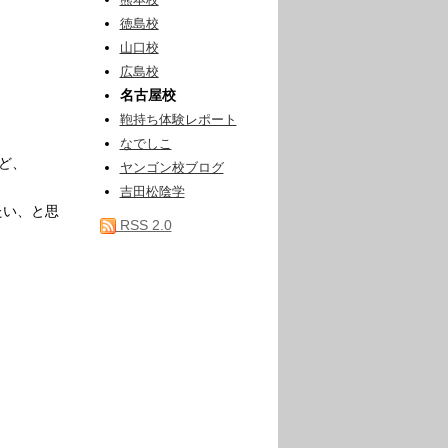
熊本校
徳島校
山口校
広島校
名古屋校
鞄持ち体験レポート
なでしこ
ど、
ヤンゴン校ブログ
吉田松陰学
たい、と思
RSS 2.0