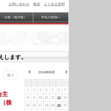
お問い合わせ
教室
よくある質問
分校（地方校）
学生の皆様へ
えします。
2014年09月
次 >
月
火
水
木
金
土
日
1
2
3
4
5
6
7
会主
8
9
10
11
12
13
14
（株
15
16
17
18
19
20
21