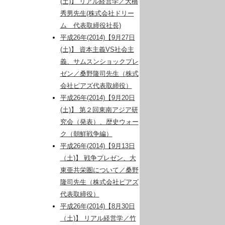
(土)】 リアル経営学／大橋
秀男先生(株式会社ドリー
ム 代表取締役社長)
平成26年(2014)【9月27日
(土)】 資本主義VS社会主
義、サムスンショックプレ
ゼン／桑野隆司先生（株式
会社ピアズ代表取締役）
平成26年(2014)【9月20日
(土)】 第２回東南アジア研
究会（発表）、歴史ウォー
ク（朝鮮戦争編）
平成26年(2014)【9月13日
（土)】 戦争プレゼン、大
東亜共栄圏について／桑野
隆司先生（株式会社ピアズ
代表取締役）
平成26年(2014)【8月30日
（土)】 リアル経営学／竹