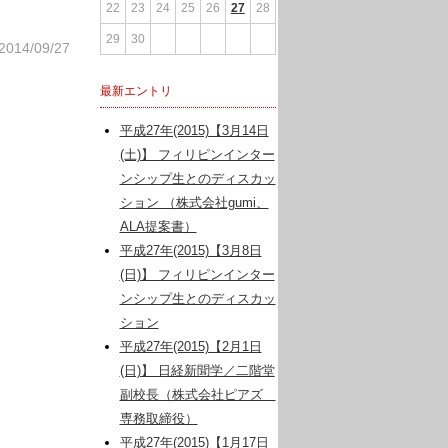
22
23
24
25
26
27
28
29
30
2014/09/27
最新エントリ
平成27年(2015)【3月14日
(土)】 フィリピンインター
ンシップ生とのディスカッ
ション （株式会社gumi、
ALA提案書）
平成27年(2015)【3月8日
(日)】 フィリピンインター
ンシップ生とのディスカッ
ション
平成27年(2015)【2月1日
(日)】 日経新聞学／二階堂
副校長（株式会社ピアズ
専務取締役）
平成27年(2015)【1月17日