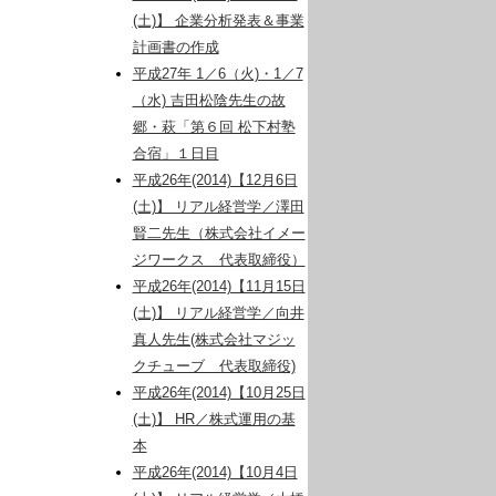
(土)】 企業分析発表＆事業
計画書の作成
平成27年 1／6（火)・1／7
（水) 吉田松陰先生の故
郷・萩「第６回 松下村塾
合宿」１日目
平成26年(2014)【12月6日
(土)】 リアル経営学／澤田
賢二先生（株式会社イメー
ジワークス 代表取締役）
平成26年(2014)【11月15日
(土)】 リアル経営学／向井
真人先生(株式会社マジッ
クチューブ 代表取締役)
平成26年(2014)【10月25日
(土)】 HR／株式運用の基
本
平成26年(2014)【10月4日