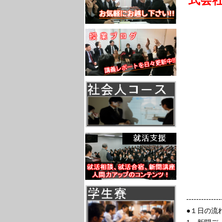
--------------
●１日の流