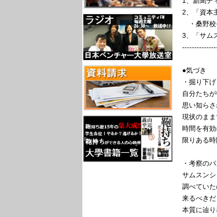
1、新聞デ
2、「資本
・桑野校
3、「サム
--------------
●気づき
・掘り下げ
自分たちが
思い知らさ
現状のまま
時間を有効
限りある時
・考察のパ
サムスンシ
調べていた
来るべきだ
本質に辿り