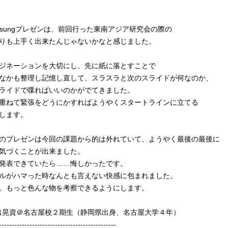
msungプレゼンは、前回行った東南アジア研究会の際の
りも上手く出来たんじゃないかなと感じました。
ジネーションを大切にし、先に紙に落とすことで
なかも整理し記憶し直して、スラスラと次のスライドが何なのか、
ライドで喋ればいいのかがでてきました。
重ねて緊張をどうにかすればようやくスタートラインに立てる
します。
のプレゼンは今回の課題から的は外れていて、ようやく最後の最後に
気づくことが出来ました。
発表できていたら……悔しかったです。
ルがハマった時なんとも言えない快感に包まれました。
。もっと色んな物を考察できるようにします。
井出晃資＠名古屋校２期生（静岡県出身、名古屋大学４年）
----------------------------------------------