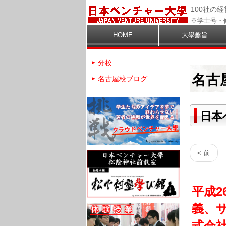
100社の
※学士号・
HOME
大學趣旨
分校
名古
名古屋校ブログ
日本
< 前
平成2
義、
式会