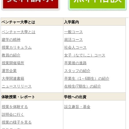
ベンチャー大學とは
入学案内
ベンチャー大學とは
一般コース
建学の精神
就活コース
授業カリキュラム
社会人コース
教員の紹介
女子（なでしこ）コース
授業開催場所
卒業後の進路
運営企業
スタッフの紹介
大學関連書籍
卒業生（1～6期生）の紹介
ニュースリリース
在校生(7期生）の紹介
体験授業・レポート
学校への出資
授業を体験する
設立趣旨・基金
説明会に行く
授業の様子を見る