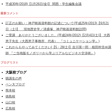
平成30年(2018)【1月26日(金)】 関西・学生編集会議
最新コメント
訂正のお願い：神戸映画資料館の記述について(平成25年(2013)【9月21
日（土)】 現地歴史学／清盛塚、神戸映画資料館訪問)
ご受講 ありがとうございました。(平成24年(2012)【2月4日(土)】 大西
恵子先生（大西恵子事務所、代表）. 『コミュニケーション学』)
これからもやってみてください(【5・28(土)】吉川英一郎・植田幹浩Ｗ講
師 『ご当地版モノポリーから学ぶリアルなビジネス交渉術』)
ブログリスト
大阪校ブログ
聴講生の声
ベン大ブログ
熊本校
徳島校
山口校
広島校