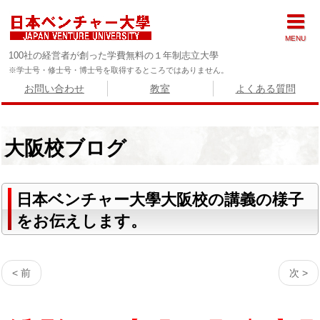
MENU
100社の経営者が創った学費無料の１年制志立大學
※学士号・修士号・博士号を取得するところではありません。
お問い合わせ
教室
よくある質問
大阪校ブログ
日本ベンチャー大學大阪校の講義の様子
をお伝えします。
< 前
次 >