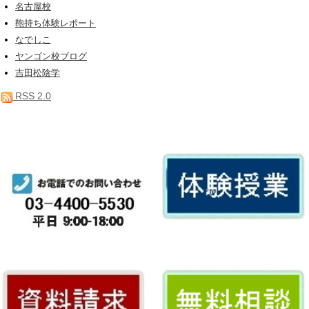
名古屋校
鞄持ち体験レポート
なでしこ
ヤンゴン校ブログ
吉田松陰学
RSS 2.0