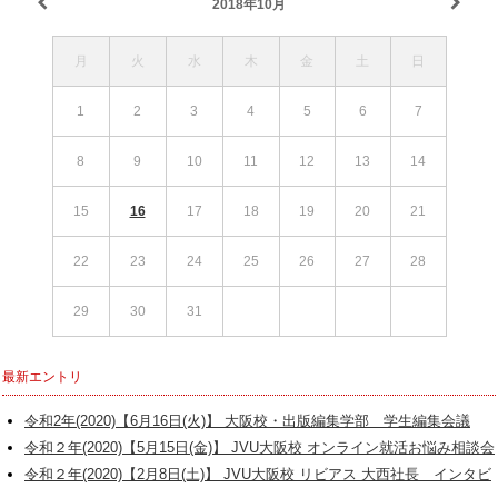
2018年10月
月
火
水
木
金
土
日
1
2
3
4
5
6
7
8
9
10
11
12
13
14
15
16
17
18
19
20
21
22
23
24
25
26
27
28
29
30
31
最新エントリ
令和2年(2020)【6月16日(火)】 大阪校・出版編集学部 学生編集会議
令和２年(2020)【5月15日(金)】 JVU大阪校 オンライン就活お悩み相談会
令和２年(2020)【2月8日(土)】 JVU大阪校 リビアス 大西社長 インタビ