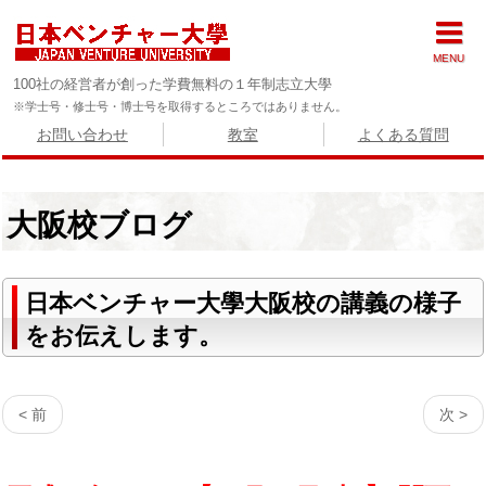
MENU
100社の経営者が創った学費無料の１年制志立大學
※学士号・修士号・博士号を取得するところではありません。
お問い合わせ
教室
よくある質問
大阪校ブログ
日本ベンチャー大學大阪校の講義の様子
をお伝えします。
< 前
次 >