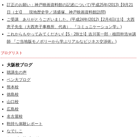
訂正のお願い：神戸映画資料館の記述について(平成25年(2013)【9月21
日（土)】 現地歴史学／清盛塚、神戸映画資料館訪問)
ご受講 ありがとうございました。(平成24年(2012)【2月4日(土)】 大西
恵子先生（大西恵子事務所、代表）. 『コミュニケーション学』)
これからもやってみてください(【5・28(土)】吉川英一郎・植田幹浩Ｗ講
師 『ご当地版モノポリーから学ぶリアルなビジネス交渉術』)
ブログリスト
大阪校ブログ
聴講生の声
ベン大ブログ
熊本校
徳島校
山口校
広島校
名古屋校
鞄持ち体験レポート
なでしこ