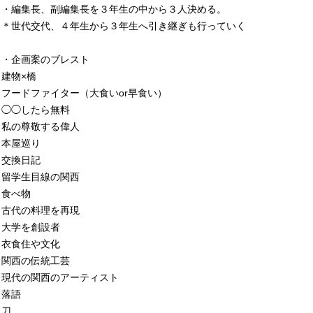
・編集長、副編集長を３年生の中から３人決める。
＊世代交代、４年生から３年生へ引き継ぎも行っていく
・企画案のブレスト
建物×橋
フードファイター（大食いor早食い）
◯◯したら無料
私の尊敬する偉人
本屋巡り
交換日記
留学生目線の関西
食べ物
古代の料理を再現
大学を創設者
衣食住や文化
関西の伝統工芸
現代の関西のアーティスト
落語
刀