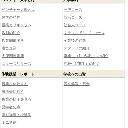
ベンチャー大學とは
一般コース
建学の精神
就活コース
授業カリキュラム
社会人コース
教員の紹介
女子（なでしこ）コース
授業開催場所
卒業後の進路
運営企業
スタッフの紹介
大學関連書籍
卒業生（1～6期生）の紹介
ニュースリリース
在校生(7期生）の紹介
体験授業・レポート
学校への出資
授業を体験する
設立趣旨・基金
説明会に行く
授業の様子を見る
見学者の声
特別講義：松陰学
ミニ通信