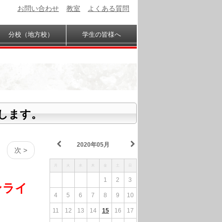
お問い合わせ
教室
よくある質問
分校（地方校）
学生の皆様へ
します。
2020年05月
次 >
月
火
水
木
金
土
日
1
2
3
オンライ
4
5
6
7
8
9
10
11
12
13
14
15
16
17