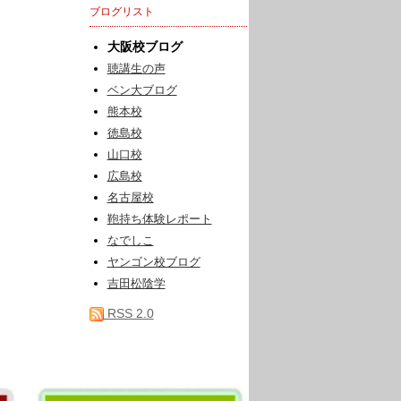
ブログリスト
大阪校ブログ
聴講生の声
ベン大ブログ
熊本校
徳島校
山口校
広島校
名古屋校
鞄持ち体験レポート
なでしこ
ヤンゴン校ブログ
吉田松陰学
RSS 2.0