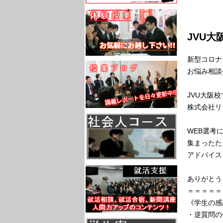
JVU
新型コロナ
お悩み相談
JVU大阪
株式会社リ
WEB選考
集まったた
アドバイス
ありがとう
＝＝＝＝＝
《学生の感
・逆質問の