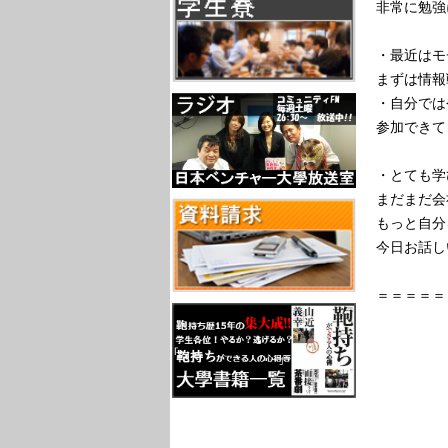
非常に勉強
・最近はモ
まずは情報
・自分では
参加できて
・とても学
まだまだ会
もっと自分
今日お話し
＝＝＝＝＝