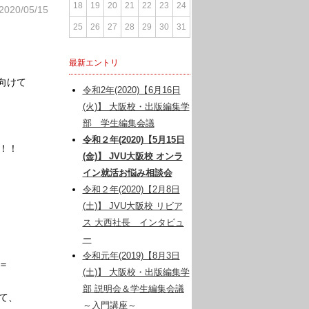
18
19
20
21
22
23
24
2020/05/15
25
26
27
28
29
30
31
最新エントリ
向けて
令和2年(2020)【6月16日
(火)】 大阪校・出版編集学
部 学生編集会議
令和２年(2020)【5月15日
！！
(金)】 JVU大阪校 オンラ
イン就活お悩み相談会
令和２年(2020)【2月8日
(土)】 JVU大阪校 リビア
ス 大西社長 インタビュ
ー
令和元年(2019)【8月3日
＝
(土)】 大阪校・出版編集学
部 説明会＆学生編集会議
て、
～入門講座～