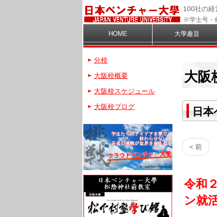
100社の
※学士号・
HOME
大學趣旨
分校
大阪
大阪校概要
大阪校スケジュール
大阪校ブログ
日本
< 前
令和２
ン就