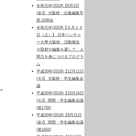
令和元年(2019)【8月2日
(金)】 大阪校・出版編集学
部 説明会
令和元年(2019)【６月１５
日（土）】 日本ベンチャ
ー大學大阪校 活動報告
※取材や編集を通して、人
間力を身につけるプログラ
ム
平成30年(2018)【12月11日
(火)】 大阪校・学生編集会
議
＝
平成30年(2018)【10月16日
(火)】 関西・学生編集会議
(第17回)
平成30年(2018)【9月21日
(金)】 関西・学生編集会議
(第16回)