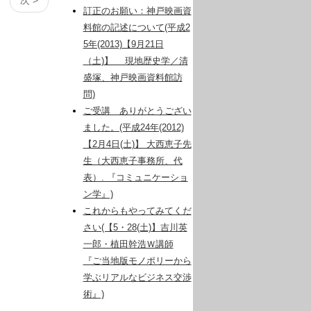
訂正のお願い：神戸映画資
料館の記述について(平成2
5年(2013)【9月21日
（土)】 現地歴史学／清
盛塚、神戸映画資料館訪
問)
ご受講 ありがとうござい
ました。(平成24年(2012)
【2月4日(土)】 大西恵子先
生（大西恵子事務所、代
表）. 『コミュニケーショ
ン学』)
これからもやってみてくだ
さい(【5・28(土)】吉川英
一郎・植田幹浩Ｗ講師
『ご当地版モノポリーから
学ぶリアルなビジネス交渉
術』)