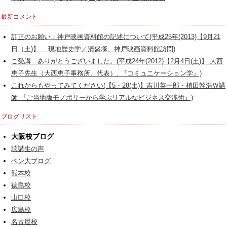
最新コメント
訂正のお願い：神戸映画資料館の記述について(平成25年(2013)【9月21
日（土)】 現地歴史学／清盛塚、神戸映画資料館訪問)
ご受講 ありがとうございました。(平成24年(2012)【2月4日(土)】 大西
恵子先生（大西恵子事務所、代表）. 『コミュニケーション学』)
これからもやってみてください(【5・28(土)】吉川英一郎・植田幹浩Ｗ講
師 『ご当地版モノポリーから学ぶリアルなビジネス交渉術』)
ブログリスト
大阪校ブログ
聴講生の声
ベン大ブログ
熊本校
徳島校
山口校
広島校
名古屋校