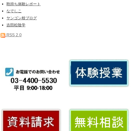
鞄持ち体験レポート
なでしこ
ヤンゴン校ブログ
吉田松陰学
RSS 2.0