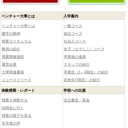
ベンチャー大學とは
入学案内
ベンチャー大學とは
一般コース
建学の精神
就活コース
授業カリキュラム
社会人コース
教員の紹介
女子（なでしこ）コース
授業開催場所
卒業後の進路
運営企業
スタッフの紹介
大學関連書籍
卒業生（1～6期生）の紹介
ニュースリリース
在校生(7期生）の紹介
体験授業・レポート
学校への出資
授業を体験する
設立趣旨・基金
説明会に行く
授業の様子を見る
見学者の声