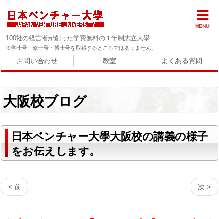
MENU
100社の経営者が創った学費無料の１年制志立大學
※学士号・修士号・博士号を取得するところではありません。
お問い合わせ
教室
よくある質問
大阪校ブログ
日本ベンチャー大學大阪校の講義の様子
をお伝えします。
< 前
次 >