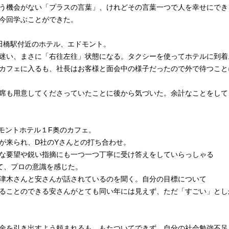
う機会がない「プラスの言葉」、けれどその言葉一つで人を幸せにでき
今回学ぶことができた。
 飯田橋駅付近のホテル、エドモント。
迷い、まさに「右往左往」状態になる。タクシーを使ってホテルに到着
カフェに入るも、社長はお客様と面会中の様子だったので外で待つこと
席も用意してくださっていたことに後から気づいた。余計なことをして
エドモントホテル１F奥のカフェ。
が来られ、D社のYさんとの打ち合わせ。
な要望や鋭い指摘にも一つ一つ丁寧に受け答えをしていらっしゃる
て、プロの意識を感じた。
津木さんと安さんが話されているのを聞く。自分の目標について
ることのできる安さんがとても同い年には見えず、ただ「すごい」とし
金を引き出すよう頼まれるも、もたついてできず、自分の社会勉強不足