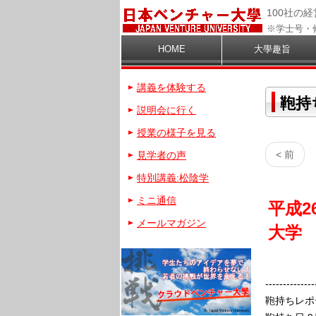
100社の
※学士号・
HOME
大學趣旨
講義を体験する
鞄持
説明会に行く
授業の様子を見る
< 前
見学者の声
特別講義:松陰学
ミニ通信
平成26
メールマガジン
大学
--------------
鞄持ちレポ