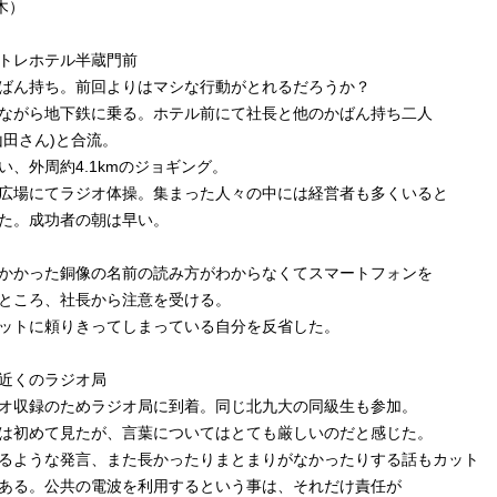
木）
モントレホテル半蔵門前
ばん持ち。前回よりはマシな行動がとれるだろうか？
ながら地下鉄に乗る。ホテル前にて社長と他のかばん持ち二人
山田さん)と合流。
い、外周約4.1kmのジョギング。
広場にてラジオ体操。集まった人々の中には経営者も多くいると
た。成功者の朝は早い。
かかった銅像の名前の読み方がわからなくてスマートフォンを
ところ、社長から注意を受ける。
ットに頼りきってしまっている自分を反省した。
居近くのラジオ局
オ収録のためラジオ局に到着。同じ北九大の同級生も参加。
は初めて見たが、言葉についてはとても厳しいのだと感じた。
るような発言、また長かったりまとまりがなかったりする話もカット
ある。公共の電波を利用するという事は、それだけ責任が