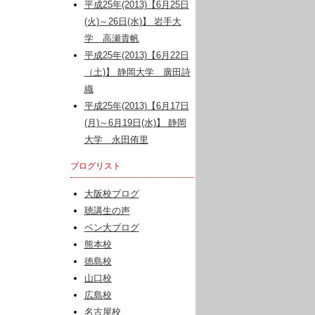
平成25年(2013)【6月25日
(火)～26日(水)】 岩手大
学 高瀬貴帆
平成25年(2013)【6月22日
（土)】 静岡大学 廣田詩
織
平成25年(2013)【6月17日
(月)～6月19日(水)】 静岡
大学 永田侑里
ブログリスト
大阪校ブログ
聴講生の声
ベン大ブログ
熊本校
徳島校
山口校
広島校
名古屋校