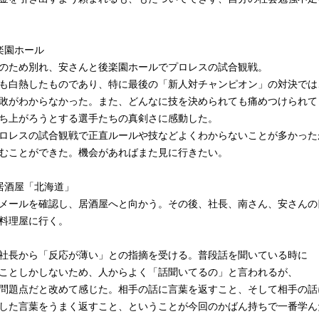
後楽園ホール
のため別れ、安さんと後楽園ホールでプロレスの試合観戦。
も白熱したものであり、特に最後の「新人対チャンピオン」の対決では
敗がわからなかった。また、どんなに技を決められても痛めつけられて
ち上がろうとする選手たちの真剣さに感動した。
ロレスの試合観戦で正直ルールや技などよくわからないことが多かった
むことができた。機会があればまた見に行きたい。
 居酒屋「北海道」
メールを確認し、居酒屋へと向かう。その後、社長、南さん、安さんの
料理屋に行く。
社長から「反応が薄い」との指摘を受ける。普段話を聞いている時に
ことしかしないため、人からよく「話聞いてるの」と言われるが、
問題点だと改めて感じた。相手の話に言葉を返すこと、そして相手の話
した言葉をうまく返すこと、ということが今回のかばん持ちで一番学ん