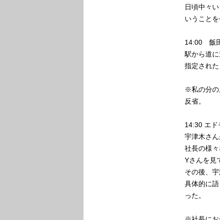
日頃中々い
いうことを
14:00
駅から道に
指定された
※私の分の
反省。
14:30 
宇津木さん
社長の様々
Yさんを見
その後、宇
具体的に語
った。
※社長にお