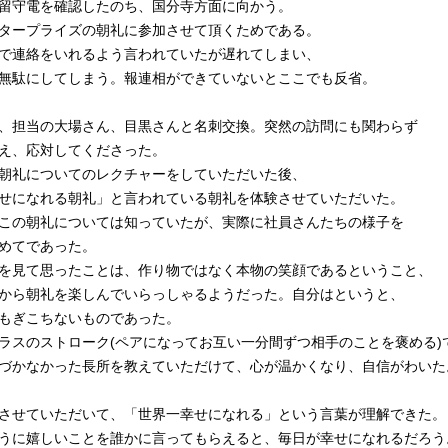
留守電を確認したのち、国分寺方面に向かう。
タープライズの朝礼に参加させて頂くためである。
で連絡をいれるよう言われていたが遅れてしまい、
無駄にしてしまう。報連相ができていないとここでも反省。
、担当の大場さん、目黒さんと名刺交換。突然の訪問にも関わらず
え、応対してくださった。
朝礼についてのレクチャーをしていただいた後、
せになれる朝礼」と言われている朝礼を体験させていただいた。
この朝礼については知っていたが、実際に社員さんたちの様子を
めてであった。
を見て思ったことは、作り物ではなく本物の笑顔であるということ、
から朝礼を楽しんでいらっしゃるようだった。自分はというと、
もぎこちないものであった。
ラスのストローク(ペアになってお互い一分間ずつ相手のことを褒める)
づかなかった長所を教えていただけて、心が温かくなり、自信がわいた
させていただいて、「世界一幸せになれる」という言葉が理解できた。
うに嬉しいことを誰かに言ってもらえると、毎日が幸せになれるだろう