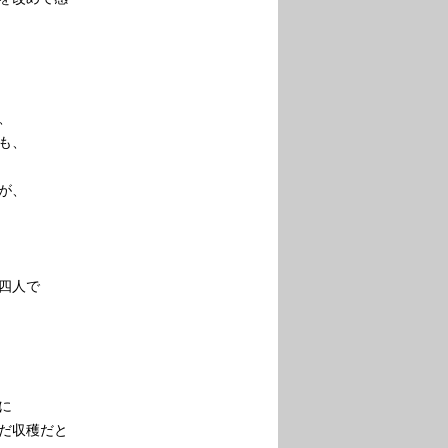
、
も、
が、
四人で
に
だ収穫だと