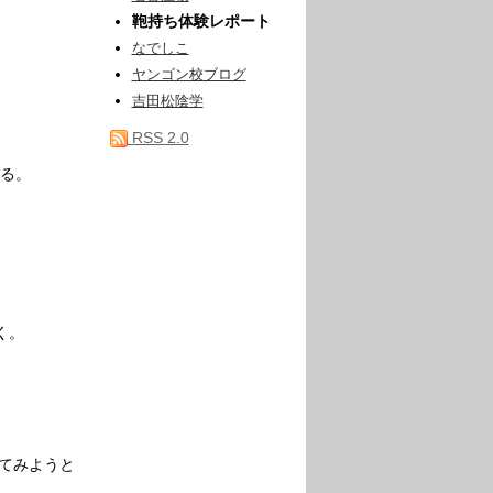
鞄持ち体験レポート
なでしこ
ヤンゴン校ブログ
吉田松陰学
RSS 2.0
する。
く。
てみようと