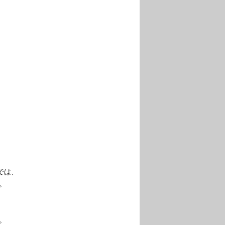
では、
。
。