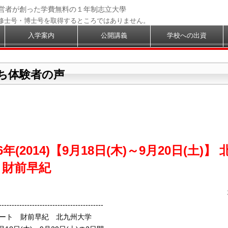
経営者が創った学費無料の１年制志立大學
修士号・博士号を取得するところではありません。
入学案内
公開講義
学校への出資
ち体験者の声
年(2014)【9月18日(木)～9月20日(土)】
 財前早紀
-----------------------------------------
ート 財前早紀 北九州大学