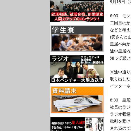
9月18日（
6:00 
二回目のか
などと考え
(安さんと
皇居へ向か
途中皇居内
知って驚い
※途中通り
取り出した
インターネ
8:30 皇
社長のラジ
ラジオ収録
批判を受け
されるので