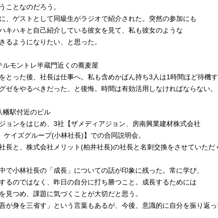
うことなのだろう。
に、ゲストとして同級生がラジオで紹介された。突然の参加にも
ハキハキと自己紹介している彼女を見て、私も彼女のような
きるようになりたい、と思った。
 ホテルモントレ半蔵門近くの蕎麦屋
をとった後、社長は仕事へ。私も含めかばん持ち3人は1時間ほど待機
グゼをやるべきだった、と後悔。時間は有効活用しなければならない。
本八幡駅付近のビル
ジョンをはじめ、3社【ザメディアジョン、房南興業建材株式会社
)、ケイズグループ(小林社長)】での合同説明会。
社長と、株式会社メリット(柏井社長)の社長と名刺交換をさせていただ
中で小林社長の「成長」についての話が印象に残った。常に学び、
するのではなく、昨日の自分に打ち勝つこと。成長するためには
を見つめ、課題に気づくことが大切だと思う。
吾が身を三省す」という言葉もあるが、今後、意識的に自分を振り返っ