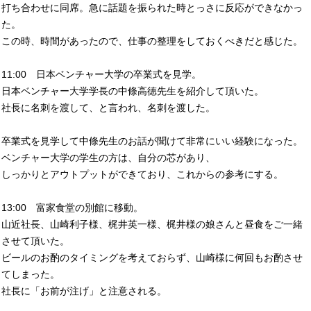
打ち合わせに同席。急に話題を振られた時とっさに反応ができなかっ
た。
この時、時間があったので、仕事の整理をしておくべきだと感じた。
11:00 日本ベンチャー大学の卒業式を見学。
日本ベンチャー大学学長の中條高徳先生を紹介して頂いた。
社長に名刺を渡して、と言われ、名刺を渡した。
卒業式を見学して中條先生のお話が聞けて非常にいい経験になった。
ベンチャー大学の学生の方は、自分の芯があり、
しっかりとアウトプットができており、これからの参考にする。
13:00 富家食堂の別館に移動。
山近社長、山崎利子様、梶井英一様、梶井様の娘さんと昼食をご一緒
させて頂いた。
ビールのお酌のタイミングを考えておらず、山崎様に何回もお酌させ
てしまった。
社長に「お前が注げ」と注意される。