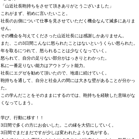
「山近社長鞄持ちをさせて頂きありがとうございました」
これがまず、初めに言いたいこと。
社長のお側について仕事を見させていただく機会なんて滅多にありま
せん。
その機会を与えてくださった山近社長には感謝しかありません。
また、この3日間こんなに怒られたことはないというくらい怒られた。
年を取るにつれて、怒られることは少なくなっていく。
怒られて、自分の足りない部分がはっきりとわかった。
私に一番足りない能力はアウトプット能力。
社長にエグゼを勧めて頂いたので、地道に続けていく。
鞄持ちを通して、自分と社会人の間には大きな壁があることが分かっ
た。
この学んだことをそのままにするのでは、鞄持ちを経験した意味がな
くなってしまう。
学び、行動に移す！！
3日間で多くの方にお会いした。この縁を大切にしていく。
3日間でまだまだですが少しは変われたような気がする。