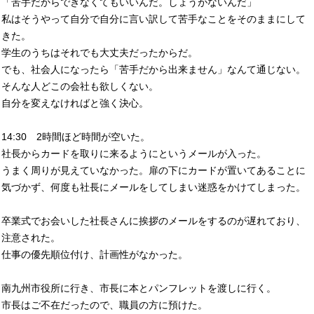
「苦手だからできなくてもいいんだ。しょうがないんだ」
私はそうやって自分で自分に言い訳して苦手なことをそのままにして
きた。
学生のうちはそれでも大丈夫だったからだ。
でも、社会人になったら「苦手だから出来ません」なんて通じない。
そんな人どこの会社も欲しくない。
自分を変えなければと強く決心。
14:30 2時間ほど時間が空いた。
社長からカードを取りに来るようにというメールが入った。
うまく周りが見えていなかった。扉の下にカードが置いてあることに
気づかず、何度も社長にメールをしてしまい迷惑をかけてしまった。
卒業式でお会いした社長さんに挨拶のメールをするのが遅れており、
注意された。
仕事の優先順位付け、計画性がなかった。
南九州市役所に行き、市長に本とパンフレットを渡しに行く。
市長はご不在だったので、職員の方に預けた。