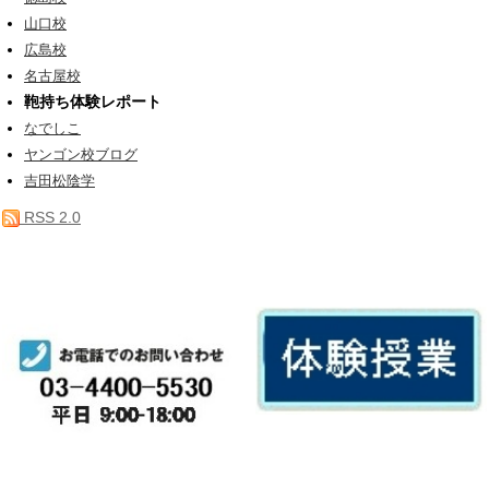
山口校
広島校
名古屋校
鞄持ち体験レポート
なでしこ
ヤンゴン校ブログ
吉田松陰学
RSS 2.0