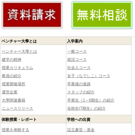
ベンチャー大學とは
入学案内
ベンチャー大學とは
一般コース
建学の精神
就活コース
授業カリキュラム
社会人コース
教員の紹介
女子（なでしこ）コース
授業開催場所
卒業後の進路
運営企業
スタッフの紹介
大學関連書籍
卒業生（1～6期生）の紹介
ニュースリリース
在校生(7期生）の紹介
体験授業・レポート
学校への出資
授業を体験する
設立趣旨・基金