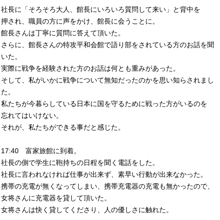
社長に「そろそろ大人、館長にいろいろ質問して来い」と背中を
押され、職員の方に声をかけ、館長に会うことに。
館長さんは丁寧に質問に答えて頂いた。
さらに、館長さんの特攻平和会館で語り部をされている方のお話を聞
いた。
実際に戦争を経験された方のお話は何とも重みがあった。
そして、私がいかに戦争について無知だったのかを思い知らされまし
た。
私たちが今暮らしている日本に国を守るために戦った方がいるのを
忘れてはいけない。
それが、私たちができる事だと感じた。
17:40 富家旅館に到着。
社長の側で学生に鞄持ちの日程を聞く電話をした。
社長に言われなければ仕事が出来ず、素早い行動が出来なかった。
携帯の充電が無くなってしまい、携帯充電器の充電も無かったので、
女将さんに充電器を貸して頂いた。
女将さんは快く貸してくださり、人の優しさに触れた。