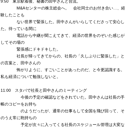
9:50 東京駅着後、秘書の田中さんと合流。
M&Aセンターの株主総会へ。 会社同士のお付き合い…、経
験したことも
ない世界で緊張した。田中さんがいらしてくださって安心し
た。待っている間に
電話から中継が聞こえてきて、経済の世界をのぞいた感じが
してその場の
緊張感にドキドキした。
社長が帰ってきてからの、社長の「久しぶりに緊張した」と
の言葉と、田中さんの
怖がりように、すごいことがあったのだ、と今更認識する。
私も経済について勉強しないと。
11:00 スタバで社長と田中さんのミーティング
今後の予定の確認などをされていた。田中さんは社長の手
帳のコピーをお持ち
のようだったが、通常の仕事もして全国を飛び回って、そ
のうえ常に鞄持ちの
予定が次々に入ってくる社長のスケジュール管理は大変な