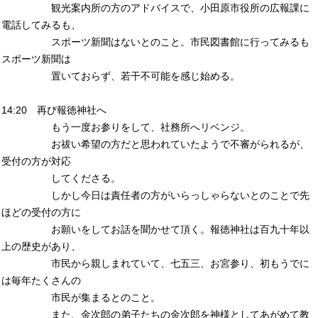
観光案内所の方のアドバイスで、小田原市役所の広報課に
電話してみるも、
スポーツ新聞はないとのこと。市民図書館に行ってみるも
スポーツ新聞は
置いておらず、若干不可能を感じ始める。
14:20 再び報徳神社へ
もう一度お参りをして、社務所へリベンジ。
お祓い希望の方だと思われていたようで不審がられるが、
受付の方が対応
してくださる。
しかし今日は責任者の方がいらっしゃらないとのことで先
ほどの受付の方に
お願いをしてお話を聞かせて頂く。報徳神社は百九十年以
上の歴史があり、
市民から親しまれていて、七五三、お宮参り、初もうでに
は毎年たくさんの
市民が集まるとのこと。
また、金次郎の弟子たちの金次郎を神様としてあがめて教