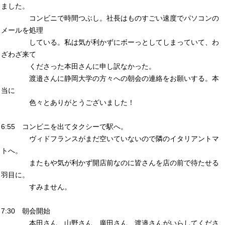
ました。
コンビニで時間つぶし。社長はものすごい速度でパソコンの
メールを処理
している。私は気が利かずにボーっとしてしまっていて、わ
ざわざ来て
くださった本田さんに申し訳なかった。
渡邉さんに静岡大学の方々への朝会の連絡をお願いする。本
当に
色々とありがとうございました！
6:55 コンビニを出てタクシーで駅へ。
ヴィドフランスがまだ空いていないので隣のイタリアントマ
トへ。
またもや気が利かず開店前なのに皆さんを店の前で待たせる
羽目に。
すみません。
7:30 朝会開始
本田さん、山野さん、廣田さん、渡邉さんがいらしてくださ