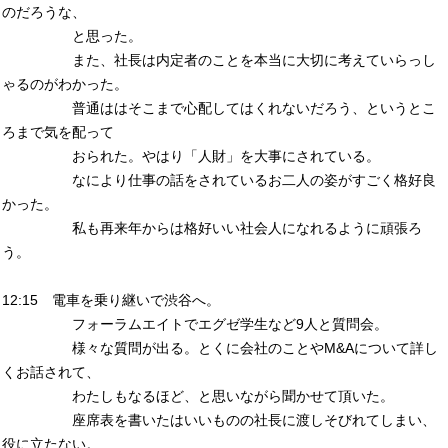
のだろうな、
と思った。
また、社長は内定者のことを本当に大切に考えていらっし
ゃるのがわかった。
普通ははそこまで心配してはくれないだろう、というとこ
ろまで気を配って
おられた。やはり「人財」を大事にされている。
なにより仕事の話をされているお二人の姿がすごく格好良
かった。
私も再来年からは格好いい社会人になれるように頑張ろ
う。
12:15 電車を乗り継いで渋谷へ。
フォーラムエイトでエグゼ学生など9人と質問会。
様々な質問が出る。とくに会社のことやM&Aについて詳し
くお話されて、
わたしもなるほど、と思いながら聞かせて頂いた。
座席表を書いたはいいものの社長に渡しそびれてしまい、
役に立たない。