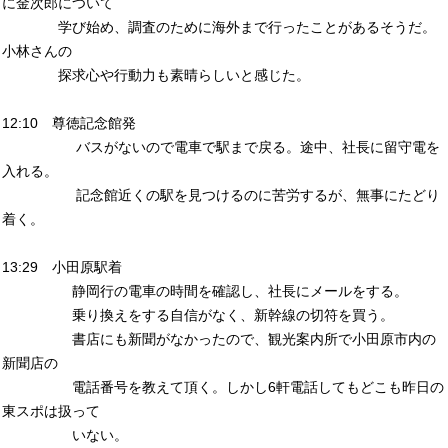
に金次郎について
学び始め、調査のために海外まで行ったことがあるそうだ。
小林さんの
探求心や行動力も素晴らしいと感じた。
12:10 尊徳記念館発
バスがないので電車で駅まで戻る。途中、社長に留守電を
入れる。
記念館近くの駅を見つけるのに苦労するが、無事にたどり
着く。
13:29 小田原駅着
静岡行の電車の時間を確認し、社長にメールをする。
乗り換えをする自信がなく、新幹線の切符を買う。
書店にも新聞がなかったので、観光案内所で小田原市内の
新聞店の
電話番号を教えて頂く。しかし6軒電話してもどこも昨日の
東スポは扱って
いない。