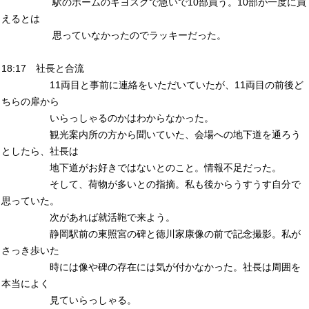
駅のホームのキヨスクで急いで10部買う。10部が一度に買
えるとは
思っていなかったのでラッキーだった。
18:17 社長と合流
11両目と事前に連絡をいただいていたが、11両目の前後ど
ちらの扉から
いらっしゃるのかはわからなかった。
観光案内所の方から聞いていた、会場への地下道を通ろう
としたら、社長は
地下道がお好きではないとのこと。情報不足だった。
そして、荷物が多いとの指摘。私も後からうすうす自分で
思っていた。
次があれば就活鞄で来よう。
静岡駅前の東照宮の碑と徳川家康像の前で記念撮影。私が
さっき歩いた
時には像や碑の存在には気が付かなかった。社長は周囲を
本当によく
見ていらっしゃる。