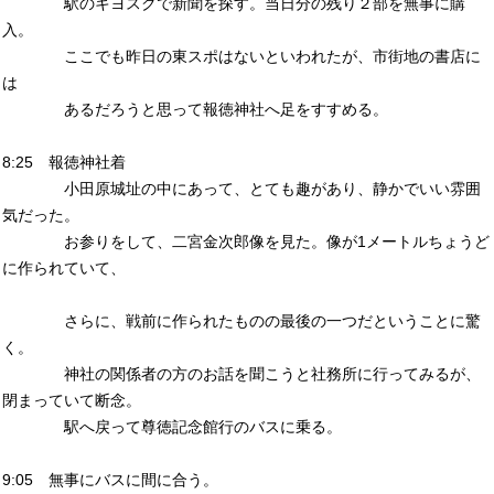
駅のキヨスクで新聞を探す。当日分の残り２部を無事に購
入。
ここでも昨日の東スポはないといわれたが、市街地の書店に
は
あるだろうと思って報徳神社へ足をすすめる。
8:25 報徳神社着
小田原城址の中にあって、とても趣があり、静かでいい雰囲
気だった。
お参りをして、二宮金次郎像を見た。像が1メートルちょうど
に作られていて、
さらに、戦前に作られたものの最後の一つだということに驚
く。
神社の関係者の方のお話を聞こうと社務所に行ってみるが、
閉まっていて断念。
駅へ戻って尊徳記念館行のバスに乗る。
9:05 無事にバスに間に合う。