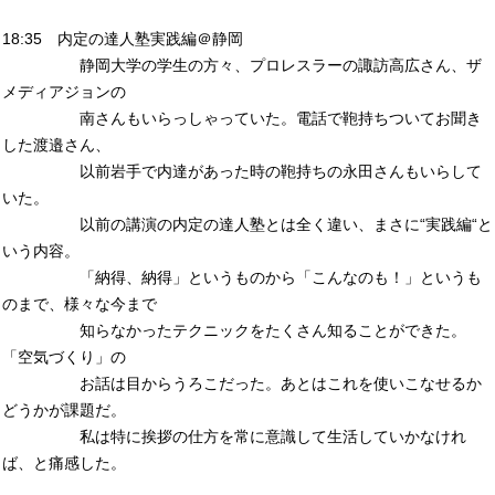
18:35 内定の達人塾実践編＠静岡
静岡大学の学生の方々、プロレスラーの諏訪高広さん、ザ
メディアジョンの
南さんもいらっしゃっていた。電話で鞄持ちついてお聞き
した渡邉さん、
以前岩手で内達があった時の鞄持ちの永田さんもいらして
いた。
以前の講演の内定の達人塾とは全く違い、まさに“実践編“と
いう内容。
「納得、納得」というものから「こんなのも！」というも
のまで、様々な今まで
知らなかったテクニックをたくさん知ることができた。
「空気づくり」の
お話は目からうろこだった。あとはこれを使いこなせるか
どうかが課題だ。
私は特に挨拶の仕方を常に意識して生活していかなけれ
ば、と痛感した。