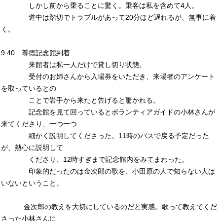
しかし前から乗ることに驚く。乗客は私を含めて4人。
道中は踏切でトラブルがあって20分ほど遅れるが、無事に着
く。
9:40 尊徳記念館到着
来館者は私一人だけで貸し切り状態。
受付のお姉さんから入場券をいただき、来場者のアンケート
を取っているとの
ことで岩手から来たと告げると驚かれる。
記念館を見て回っているとボランティアガイドの小林さんが
来てくださり、一つ一つ
細かく説明してくださった。11時のバスで戻る予定だった
が、熱心に説明して
くださり、12時すぎまで記念館内をみてまわった。
印象的だったのは金次郎の歌を、小田原の人で知らない人は
いないということ。
金次郎の教えを大切にしているのだと実感。歌って教えてくだ
さった小林さんに