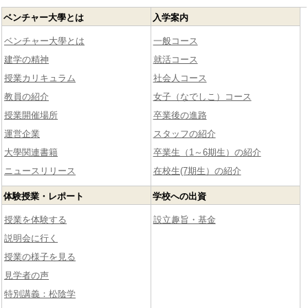
ベンチャー大學とは
入学案内
ベンチャー大學とは
一般コース
建学の精神
就活コース
授業カリキュラム
社会人コース
教員の紹介
女子（なでしこ）コース
授業開催場所
卒業後の進路
運営企業
スタッフの紹介
大學関連書籍
卒業生（1～6期生）の紹介
ニュースリリース
在校生(7期生）の紹介
体験授業・レポート
学校への出資
授業を体験する
設立趣旨・基金
説明会に行く
授業の様子を見る
見学者の声
特別講義：松陰学