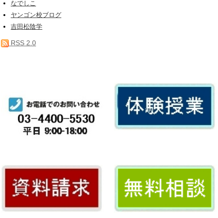
なでしこ
ヤンゴン校ブログ
吉田松陰学
RSS 2.0