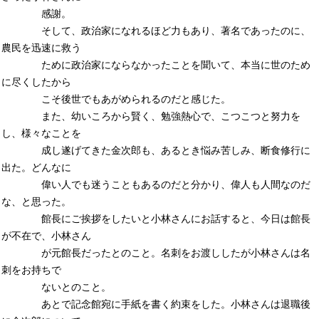
感謝。
そして、政治家になれるほど力もあり、著名であったのに、
農民を迅速に救う
ために政治家にならなかったことを聞いて、本当に世のため
に尽くしたから
こそ後世でもあがめられるのだと感じた。
また、幼いころから賢く、勉強熱心で、こつこつと努力を
し、様々なことを
成し遂げてきた金次郎も、あるとき悩み苦しみ、断食修行に
出た。どんなに
偉い人でも迷うこともあるのだと分かり、偉人も人間なのだ
な、と思った。
館長にご挨拶をしたいと小林さんにお話すると、今日は館長
が不在で、小林さん
が元館長だったとのこと。名刺をお渡ししたが小林さんは名
刺をお持ちで
ないとのこと。
あとで記念館宛に手紙を書く約束をした。小林さんは退職後