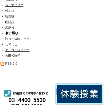
ベン大ブログ
熊本校
徳島校
山口校
広島校
名古屋校
鞄持ち体験レポート
なでしこ
ヤンゴン校ブログ
吉田松陰学
RSS 2.0