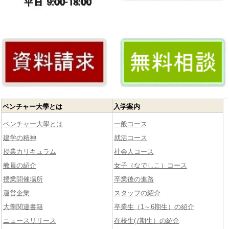
ベンチャー大學とは
入学案内
ベンチャー大學とは
一般コース
建学の精神
就活コース
授業カリキュラム
社会人コース
教員の紹介
女子（なでしこ）コース
授業開催場所
卒業後の進路
運営企業
スタッフの紹介
大學関連書籍
卒業生（1～6期生）の紹介
ニュースリリース
在校生(7期生）の紹介