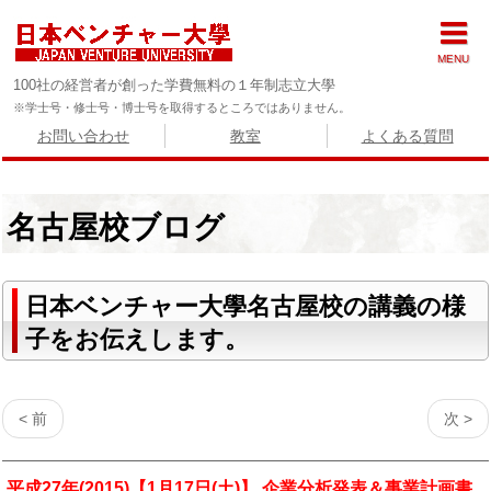
MENU
100社の経営者が創った学費無料の１年制志立大學
※学士号・修士号・博士号を取得するところではありません。
お問い合わせ
教室
よくある質問
名古屋校ブログ
日本ベンチャー大學名古屋校の講義の様
子をお伝えします。
< 前
次 >
平成27年(2015)【1月17日(土)】 企業分析発表＆事業計画書