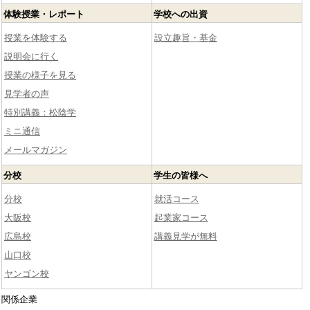
体験授業・レポート
学校への出資
授業を体験する
設立趣旨・基金
説明会に行く
授業の様子を見る
見学者の声
特別講義：松陰学
ミニ通信
メールマガジン
分校
学生の皆様へ
分校
就活コース
大阪校
起業家コース
広島校
講義見学が無料
山口校
ヤンゴン校
関係企業