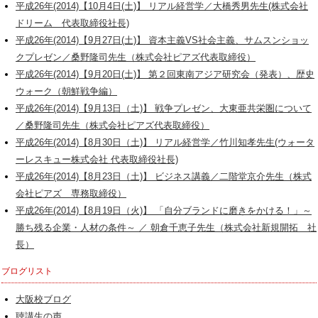
平成26年(2014)【10月4日(土)】 リアル経営学／大橋秀男先生(株式会社
ドリーム 代表取締役社長)
平成26年(2014)【9月27日(土)】 資本主義VS社会主義、サムスンショッ
クプレゼン／桑野隆司先生（株式会社ピアズ代表取締役）
平成26年(2014)【9月20日(土)】 第２回東南アジア研究会（発表）、歴史
ウォーク（朝鮮戦争編）
平成26年(2014)【9月13日（土)】 戦争プレゼン、大東亜共栄圏について
／桑野隆司先生（株式会社ピアズ代表取締役）
平成26年(2014)【8月30日（土)】 リアル経営学／竹川知孝先生(ウォータ
ーレスキュー株式会社 代表取締役社長)
平成26年(2014)【8月23日（土)】 ビジネス講義／二階堂京介先生（株式
会社ピアズ 専務取締役）
平成26年(2014)【8月19日（火)】 「自分ブランドに磨きをかける！」～
勝ち残る企業・人材の条件～ ／ 朝倉千恵子先生（株式会社新規開拓 社
長）
ブログリスト
大阪校ブログ
聴講生の声