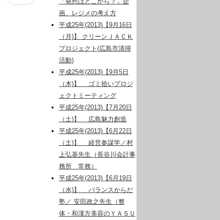
「発想はどこから？」企
画、レジメの考え方
平成25年(2013)【9月16日
（月)】 クリーンＪＡＣＫ
プロジェクト(広島市清掃
活動)
平成25年(2013)【9月5日
（木)】 ゴミ拾いプロジ
ェクトミーティング
平成25年(2013)【7月20日
（土)】 広島魅力創造
平成25年(2013)【6月22日
（土)】 経営参謀学／村
上弘基先生（長谷川会計事
務所 常務）
平成25年(2013)【6月19日
（水)】 バランスからだ
塾／ 安田政之先生（整
体・和漢方美容のＹＡＳＵ