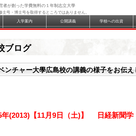
経営者が創った学費無料の１年制志立大學
修士号・博士号を取得するところではありません。
入学案内
公開講義
学校への出資
校ブログ
ベンチャー大學広島校の講義の様子をお伝え
5年(2013)【11月9日（土)】 日経新聞学