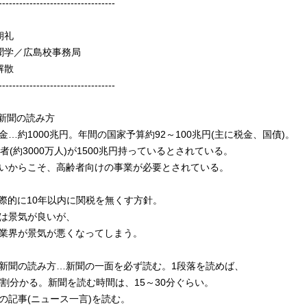
----------------------------------
朝礼
聞学／広島校事務局
解散
----------------------------------
済新聞の読み方
金…約1000兆円。年間の国家予算約92～100兆円(主に税金、国債)。
者(約3000万人)が1500兆円持っているとされている。
いからこそ、高齢者向けの事業が必要とされている。
国際的に10年以内に関税を無くす方針。
は景気が良いが、
業界が景気が悪くなってしまう。
新聞の読み方…新聞の一面を必ず読む。1段落を読めば、
8割分かる。新聞を読む時間は、15～30分ぐらい。
の記事(ニュース一言)を読む。