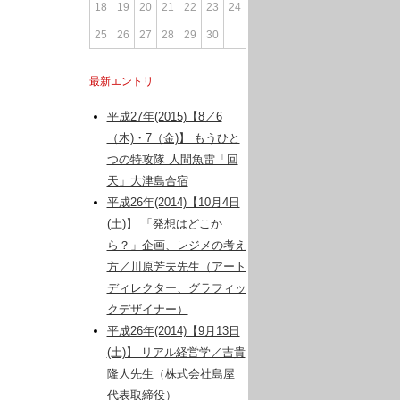
18
19
20
21
22
23
24
25
26
27
28
29
30
最新エントリ
平成27年(2015)【8／6
（木)・7（金)】 もうひと
つの特攻隊 人間魚雷「回
天」大津島合宿
平成26年(2014)【10月4日
(土)】 「発想はどこか
ら？」企画、レジメの考え
方／川原芳夫先生（アート
ディレクター、グラフィッ
クデザイナー）
平成26年(2014)【9月13日
(土)】 リアル経営学／吉貴
隆人先生（株式会社島屋
代表取締役）