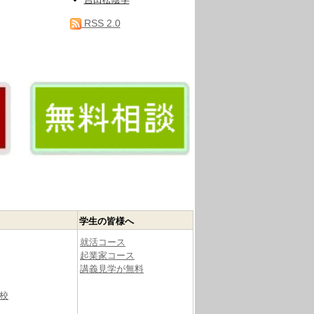
吉田松陰学
RSS 2.0
学生の皆様へ
就活コース
起業家コース
講義見学が無料
校