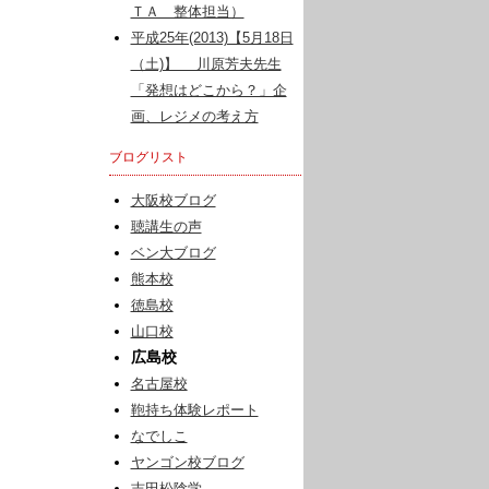
ＴＡ 整体担当）
平成25年(2013)【5月18日
（土)】 川原芳夫先生
「発想はどこから？」企
画、レジメの考え方
ブログリスト
大阪校ブログ
聴講生の声
ベン大ブログ
熊本校
徳島校
山口校
広島校
名古屋校
鞄持ち体験レポート
なでしこ
ヤンゴン校ブログ