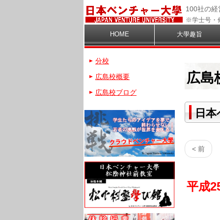
100社の
※学士号・
HOME
大學趣旨
分校
広島
広島校概要
広島校ブログ
日本
< 前
平成2