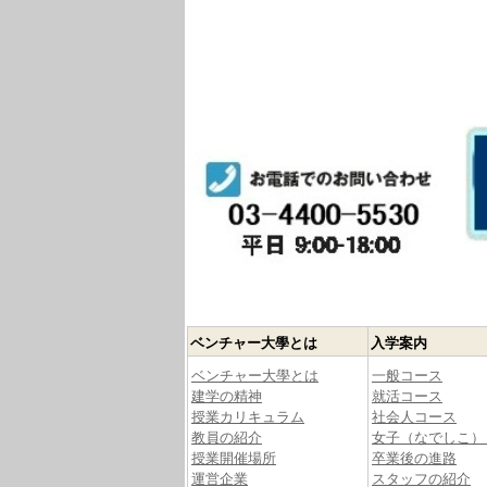
ベンチャー大學とは
入学案内
ベンチャー大學とは
一般コース
建学の精神
就活コース
授業カリキュラム
社会人コース
教員の紹介
女子（なでしこ）
授業開催場所
卒業後の進路
運営企業
スタッフの紹介