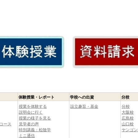
体験授業・レポート
学校への出資
分校
授業を体験する
設立趣旨・基金
分校
説明会に行く
大阪校
授業の様子を見る
広島校
コース
見学者の声
山口校
特別講義：松陰学
ヤンゴン
ミニ通信