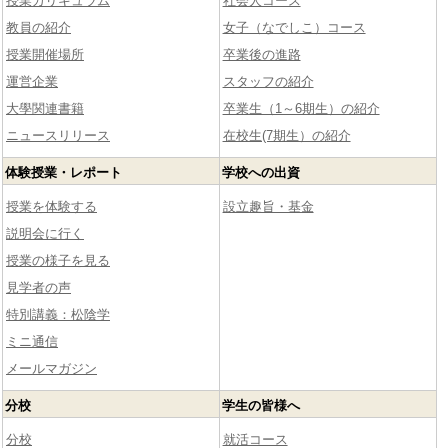
授業カリキュラム
社会人コース
教員の紹介
女子（なでしこ）コース
授業開催場所
卒業後の進路
運営企業
スタッフの紹介
大學関連書籍
卒業生（1～6期生）の紹介
ニュースリリース
在校生(7期生）の紹介
体験授業・レポート
学校への出資
授業を体験する
設立趣旨・基金
説明会に行く
授業の様子を見る
見学者の声
特別講義：松陰学
ミニ通信
メールマガジン
分校
学生の皆様へ
分校
就活コース