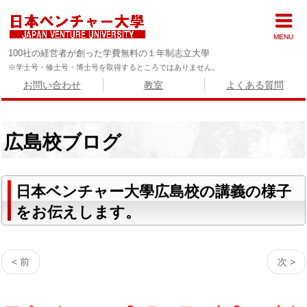
MENU
100社の経営者が創った学費無料の１年制志立大學
※学士号・修士号・博士号を取得するところではありません。
お問い合わせ
教室
よくある質問
広島校ブログ
日本ベンチャー大學広島校の講義の様子
をお伝えします。
< 前
次 >