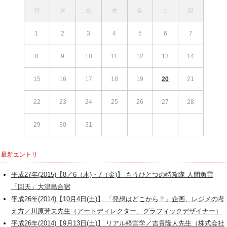
月
火
水
木
金
土
日
1
2
3
4
5
6
7
8
9
10
11
12
13
14
15
16
17
18
19
20
21
22
23
24
25
26
27
28
29
30
31
最新エントリ
平成27年(2015)【8／6（木)・7（金)】 もうひとつの特攻隊 人間魚雷
「回天」大津島合宿
平成26年(2014)【10月4日(土)】 「発想はどこから？」企画、レジメの考
え方／川原芳夫先生（アートディレクター、グラフィックデザイナー）
平成26年(2014)【9月13日(土)】 リアル経営学／吉貴隆人先生（株式会社