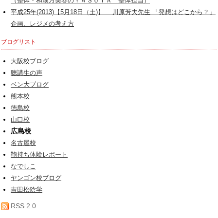
（整体・和漢方美容のＹＡＳＵＴＡ 整体担当）
平成25年(2013)【5月18日（土)】 川原芳夫先生 「発想はどこから？」
企画、レジメの考え方
ブログリスト
大阪校ブログ
聴講生の声
ベン大ブログ
熊本校
徳島校
山口校
広島校
名古屋校
鞄持ち体験レポート
なでしこ
ヤンゴン校ブログ
吉田松陰学
RSS 2.0