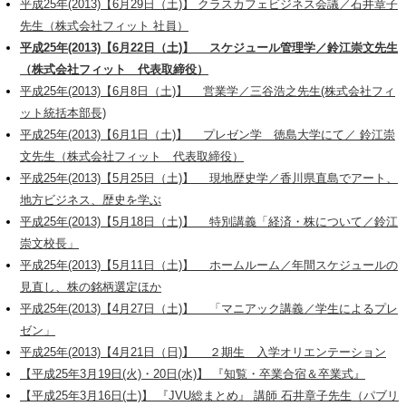
平成25年(2013)【6月29日（土)】 クラスカフェビジネス会議／石井章子
先生（株式会社フィット 社員）
平成25年(2013)【6月22日（土)】 スケジュール管理学／鈴江崇文先生
（株式会社フィット 代表取締役）
平成25年(2013)【6月8日（土)】 営業学／三谷浩之先生(株式会社フィ
ット統括本部長)
平成25年(2013)【6月1日（土)】 プレゼン学 徳島大学にて／ 鈴江崇
文先生（株式会社フィット 代表取締役）
平成25年(2013)【5月25日（土)】 現地歴史学／香川県直島でアート、
地方ビジネス、歴史を学ぶ
平成25年(2013)【5月18日（土)】 特別講義「経済・株について／鈴江
崇文校長」
平成25年(2013)【5月11日（土)】 ホームルーム／年間スケジュールの
見直し、株の銘柄選定ほか
平成25年(2013)【4月27日（土)】 「マニアック講義／学生によるプレ
ゼン」
平成25年(2013)【4月21日（日)】 ２期生 入学オリエンテーション
【平成25年3月19日(火)・20日(水)】 『知覧・卒業合宿＆卒業式』
【平成25年3月16日(土)】 『JVU総まとめ』 講師 石井章子先生（パブリ