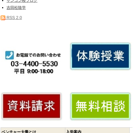
ヤンゴン校ブログ
吉田松陰学
RSS 2.0
ベンチャー大學とは
入学案内