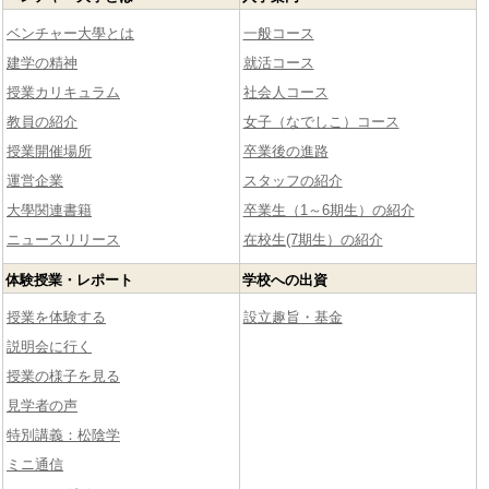
ベンチャー大學とは
一般コース
建学の精神
就活コース
授業カリキュラム
社会人コース
教員の紹介
女子（なでしこ）コース
授業開催場所
卒業後の進路
運営企業
スタッフの紹介
大學関連書籍
卒業生（1～6期生）の紹介
ニュースリリース
在校生(7期生）の紹介
体験授業・レポート
学校への出資
授業を体験する
設立趣旨・基金
説明会に行く
授業の様子を見る
見学者の声
特別講義：松陰学
ミニ通信