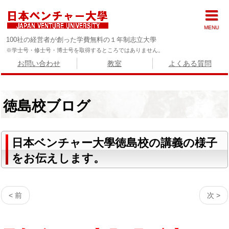
MENU
100社の経営者が創った学費無料の１年制志立大學
※学士号・修士号・博士号を取得するところではありません。
お問い合わせ
教室
よくある質問
徳島校ブログ
日本ベンチャー大學徳島校の講義の様子
をお伝えします。
< 前
次 >