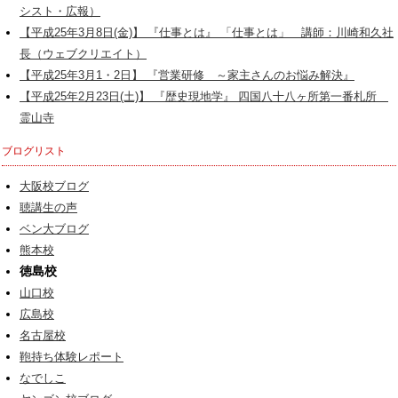
シスト・広報）
【平成25年3月8日(金)】 『仕事とは』 「仕事とは」 講師：川崎和久社
長（ウェブクリエイト）
【平成25年3月1・2日】 『営業研修 ～家主さんのお悩み解決』
【平成25年2月23日(土)】 『歴史現地学』 四国八十八ヶ所第一番札所
霊山寺
ブログリスト
大阪校ブログ
聴講生の声
ベン大ブログ
熊本校
徳島校
山口校
広島校
名古屋校
鞄持ち体験レポート
なでしこ