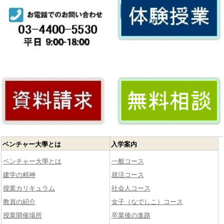
ベンチャー大學とは
入学案内
ベンチャー大學とは
一般コース
建学の精神
就活コース
授業カリキュラム
社会人コース
教員の紹介
女子（なでしこ）コース
授業開催場所
卒業後の進路