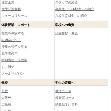
運営企業
スタッフの紹介
大學関連書籍
卒業生（1～6期生）の紹介
ニュースリリース
在校生(7期生）の紹介
体験授業・レポート
学校への出資
授業を体験する
設立趣旨・基金
説明会に行く
授業の様子を見る
見学者の声
特別講義：松陰学
ミニ通信
メールマガジン
分校
学生の皆様へ
分校
就活コース
大阪校
起業家コース
広島校
講義見学が無料