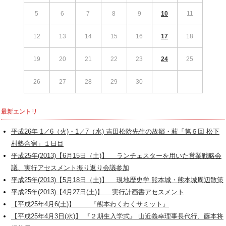
5
6
7
8
9
10
11
12
13
14
15
16
17
18
19
20
21
22
23
24
25
26
27
28
29
30
最新エントリ
平成26年 1／6（火)・1／7（水) 吉田松陰先生の故郷・萩「第６回 松下
村塾合宿」１日目
平成25年(2013)【6月15日（土)】 ランチェスターを用いた営業戦略会
議、実行アセスメント振り返り会議参加
平成25年(2013)【5月18日（土)】 現地歴史学 熊本城・熊本城周辺散策
平成25年(2013)【4月27日(土)】 実行計画書アセスメント
【平成25年4月6(土)】 『熊本わくわくサミット』
【平成25年4月3日(水)】 『２期生入学式』 山近義幸理事長代行、藤本将