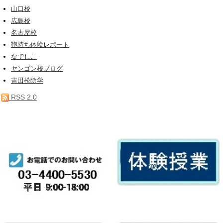
山口校
広島校
名古屋校
鞄持ち体験レポート
なでしこ
ヤンゴン校ブログ
吉田松陰学
RSS 2.0