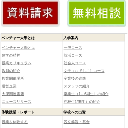
ベンチャー大學とは
入学案内
ベンチャー大學とは
一般コース
建学の精神
就活コース
授業カリキュラム
社会人コース
教員の紹介
女子（なでしこ）コース
授業開催場所
卒業後の進路
運営企業
スタッフの紹介
大學関連書籍
卒業生（1～6期生）の紹介
ニュースリリース
在校生(7期生）の紹介
体験授業・レポート
学校への出資
授業を体験する
設立趣旨・基金