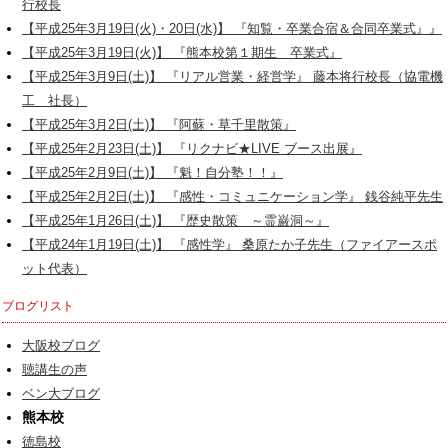
行校長
【平成25年3月19日(火)・20日(水)】 『知覧・卒業合宿＆合同卒業式』』
【平成25年3月19日(火)】 『熊本校第１期生 卒業式』
【平成25年3月9日(土)】 『リアル営業・経営学』 藤本将行校長（協電機
工 社長）
【平成25年3月2日(土)】 『阿蘇・草千里散策』
【平成25年2月23日(土)】 『リクナビ★LIVE ブース出展』
【平成25年2月9日(土)】 『魁！自分塾！！』
【平成25年2月2日(土)】 『感性・コミュニケーション学』 銭谷純平先生
【平成25年1月26日(土)】 『歴史散策 ～霊巌洞～』
【平成24年1月19日(土)】 『感性学』 桑原たか子先生（ファイアースポ
ット代表）
ブログリスト
大阪校ブログ
聴講生の声
ベン大ブログ
熊本校
徳島校