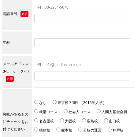
例：03-1234-5678
電話番号
必須
年齢
メールアドレス
例：info@mediasion.co.jp
(PC・ケータイ)
必須
なし
東京校７期生（2015年入学）
就活コース
社会人コース
人間力基金会員
興味があるもの
名古屋校
大阪校
広島校
山口校
にチェックをお
付けください
徳島校
熊本校
分校の運営
神戸校