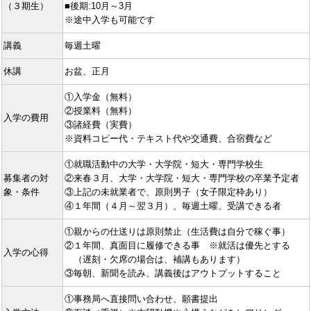
（３期生）
■後期:10月～3月
※途中入学も可能です
講義
毎週土曜
休講
お盆、正月
①入学金（無料）
②授業料（無料）
入学の費用
③諸経費（実費）
※資料コピー代・テキスト代や交通費、合宿費など
①就職活動中の大学・大学院・短大・専門学校生
募集者の対
②来春３月、大学・大学院・短大・専門学校の卒業予定者
象・条件
③上記の未就業者で、原則男子（女子限定枠あり）
④１年間（４月～翌３月）、毎週土曜、受講できる者
①親からの仕送りは原則禁止（生活費は自分で稼ぐ事）
②１年間、真面目に履修できる事 ※就活は優先とする
入学の心得
（遅刻・欠席の場合は、補講もあります）
③毎朝、新聞を読み、講義後はアウトプットすること
①事務局へ直接問い合わせ、願書提出