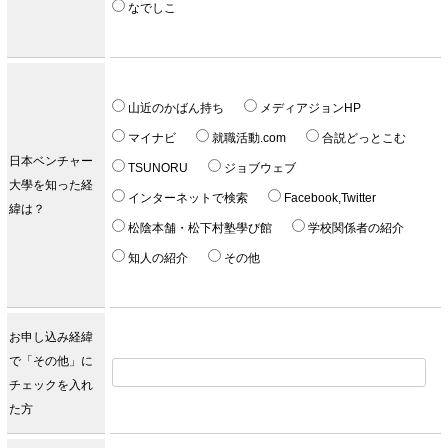
なでしこ
山近のかばん持ち
メディアジョンHP
マイナビ
就職活動.com
合説どっとこむ
日本ベンチャー
TSUNORU
ジョブウェブ
大學を知った経
インターネットで検索
Facebook,Twitter
緯は？
松陰本舗・松下村塾學び館
学校関係者の紹介
知人の紹介
その他
お申し込み経緯
で「その他」に
チェックを入れ
た方