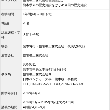
キャンパス
協電機工株式会社会議室ほか
熊本県内の歴史施設をはじめ全国の歴史施設
在学期間
1年間(4月～3月下旬)
3期生
20名
設置課程・学
人間力学部
科
校長
藤本将行（協電機工株式会社 代表取締役）
運営会社
協電機工株式会社
860-0811
熊本市中央区本荘4丁目1番1号
事務局
協電機工株式会社内
日本ベンチャー大學 熊本校 事務局
TEL／096-366-5221 FAX／096-366-6669
開学年月日
2012年4月9日
2014年4月～2015年3月までの1年間
講義の期間
■前期:4月～9月