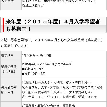
入学方法
②面談（重視）※志望動機や心構えなどをヒアリング
③適正検査など
来年度（２０１５年度）４月入学希望者
も募集中！
３期生募集と同時に、２０１５年４月からの入学希望者（第４期生）
も募集しています。
在学期間
1年間(4月～3月下旬)
2015年4月～2016年3月までの1年間
講義の期間
■前期:4月～9月
（４期生）
■後期:10月～3月
①就職活動中の大学・大学院・短大・専門学校生
募集者の対
②今春３月、大学・大学院・短大・専門学校の卒業予定者
象・条件
③上記の未就業者で、原則男子（女子限定枠あり）
④１年間（４月～翌３月）、毎週土曜、受講できる者
①事務局へ直接問い合わせ、願書提出