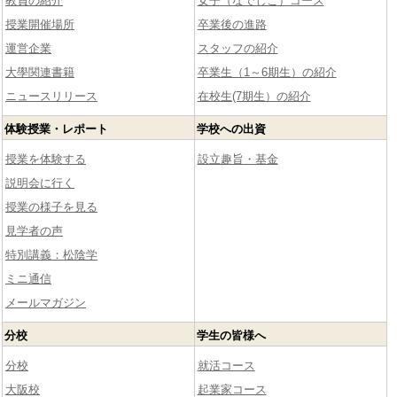
教員の紹介
女子（なでしこ）コース
授業開催場所
卒業後の進路
運営企業
スタッフの紹介
大學関連書籍
卒業生（1～6期生）の紹介
ニュースリリース
在校生(7期生）の紹介
体験授業・レポート
学校への出資
授業を体験する
設立趣旨・基金
説明会に行く
授業の様子を見る
見学者の声
特別講義：松陰学
ミニ通信
メールマガジン
分校
学生の皆様へ
分校
就活コース
大阪校
起業家コース