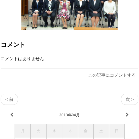
コメント
コメントはありません
この記事にコメントする
< 前
次 >
2013年04月
月
火
水
木
金
土
日