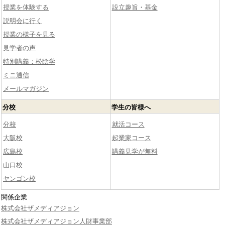
授業を体験する
設立趣旨・基金
説明会に行く
授業の様子を見る
見学者の声
特別講義：松陰学
ミニ通信
メールマガジン
分校
学生の皆様へ
分校
就活コース
大阪校
起業家コース
広島校
講義見学が無料
山口校
ヤンゴン校
関係企業
株式会社ザメディアジョン
株式会社ザメディアジョン人財事業部