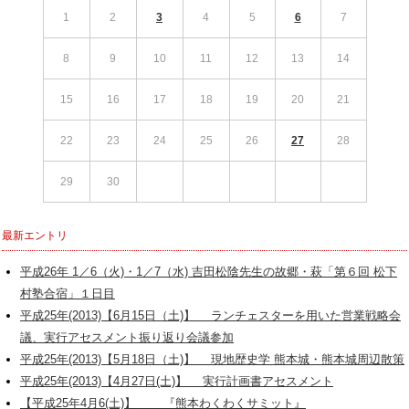
1
2
3
4
5
6
7
8
9
10
11
12
13
14
15
16
17
18
19
20
21
22
23
24
25
26
27
28
29
30
最新エントリ
平成26年 1／6（火)・1／7（水) 吉田松陰先生の故郷・萩「第６回 松下
村塾合宿」１日目
平成25年(2013)【6月15日（土)】 ランチェスターを用いた営業戦略会
議、実行アセスメント振り返り会議参加
平成25年(2013)【5月18日（土)】 現地歴史学 熊本城・熊本城周辺散策
平成25年(2013)【4月27日(土)】 実行計画書アセスメント
【平成25年4月6(土)】 『熊本わくわくサミット』