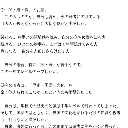
②「関・続・裸」のお話。
この３つの力が、自分も含め、今の若者に欠けている
（大人が教えなかった）大切な物だと実感した。
関わる… 相手との距離感を読み、自分の立ち位置を知る力
続ける… ひとつの物事を、まずは１年間続けてみる力
裸になる… 自分を人前にさらけだす力
自分の場合、特に「関・続」が苦手なので、
この一年でレベルアップしたい。
③今の若者は、「歴史・国語・文化」を
全く教えられてこなかったというのも衝撃的だった。
自分は、学校での歴史の勉強は中学レベルで終わってしまった。
そして、国語力はともかく、自国の文化を語れるだけの知識や教養
も、何もないと痛感した。
将来、海外に行った時、このままでは確実に恥をかくと思った。