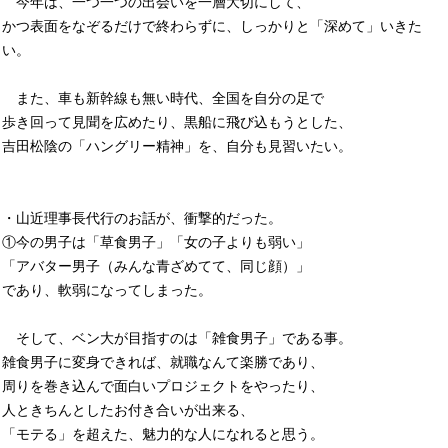
今年は、一つ一つの出会いを一層大切にして、
かつ表面をなぞるだけで終わらずに、しっかりと「深めて」いきた
い。
また、車も新幹線も無い時代、全国を自分の足で
歩き回って見聞を広めたり、黒船に飛び込もうとした、
吉田松陰の「ハングリー精神」を、自分も見習いたい。
・山近理事長代行のお話が、衝撃的だった。
①今の男子は「草食男子」「女の子よりも弱い」
「アバター男子（みんな青ざめてて、同じ顔）」
であり、軟弱になってしまった。
そして、ベン大が目指すのは「雑食男子」である事。
雑食男子に変身できれば、就職なんて楽勝であり、
周りを巻き込んで面白いプロジェクトをやったり、
人ときちんとしたお付き合いが出来る、
「モテる」を超えた、魅力的な人になれると思う。