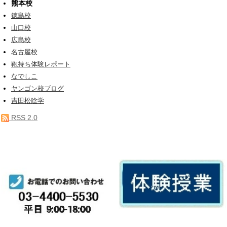
熊本校
徳島校
山口校
広島校
名古屋校
鞄持ち体験レポート
なでしこ
ヤンゴン校ブログ
吉田松陰学
RSS 2.0