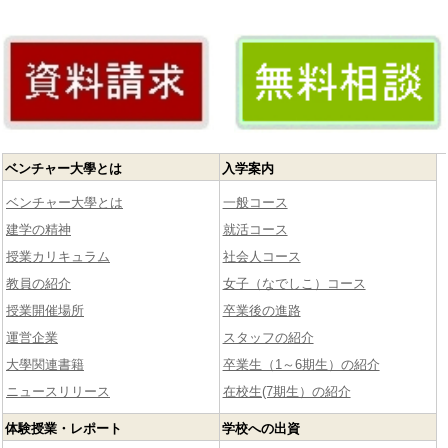
ベンチャー大學とは
入学案内
ベンチャー大學とは
一般コース
建学の精神
就活コース
授業カリキュラム
社会人コース
教員の紹介
女子（なでしこ）コース
授業開催場所
卒業後の進路
運営企業
スタッフの紹介
大學関連書籍
卒業生（1～6期生）の紹介
ニュースリリース
在校生(7期生）の紹介
体験授業・レポート
学校への出資