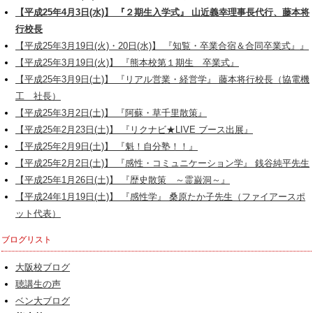
【平成25年4月3日(水)】 『２期生入学式』 山近義幸理事長代行、藤本将
行校長
【平成25年3月19日(火)・20日(水)】 『知覧・卒業合宿＆合同卒業式』』
【平成25年3月19日(火)】 『熊本校第１期生 卒業式』
【平成25年3月9日(土)】 『リアル営業・経営学』 藤本将行校長（協電機
工 社長）
【平成25年3月2日(土)】 『阿蘇・草千里散策』
【平成25年2月23日(土)】 『リクナビ★LIVE ブース出展』
【平成25年2月9日(土)】 『魁！自分塾！！』
【平成25年2月2日(土)】 『感性・コミュニケーション学』 銭谷純平先生
【平成25年1月26日(土)】 『歴史散策 ～霊巌洞～』
【平成24年1月19日(土)】 『感性学』 桑原たか子先生（ファイアースポ
ット代表）
ブログリスト
大阪校ブログ
聴講生の声
ベン大ブログ