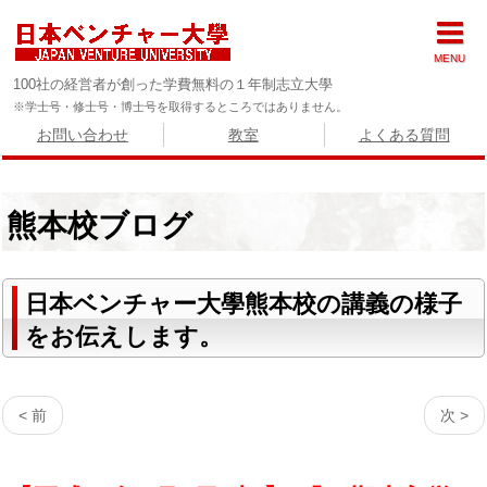
MENU
100社の経営者が創った学費無料の１年制志立大學
※学士号・修士号・博士号を取得するところではありません。
お問い合わせ
教室
よくある質問
熊本校ブログ
日本ベンチャー大學熊本校の講義の様子
をお伝えします。
< 前
次 >