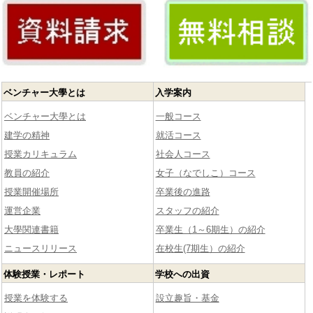
ベンチャー大學とは
入学案内
ベンチャー大學とは
一般コース
建学の精神
就活コース
授業カリキュラム
社会人コース
教員の紹介
女子（なでしこ）コース
授業開催場所
卒業後の進路
運営企業
スタッフの紹介
大學関連書籍
卒業生（1～6期生）の紹介
ニュースリリース
在校生(7期生）の紹介
体験授業・レポート
学校への出資
授業を体験する
設立趣旨・基金