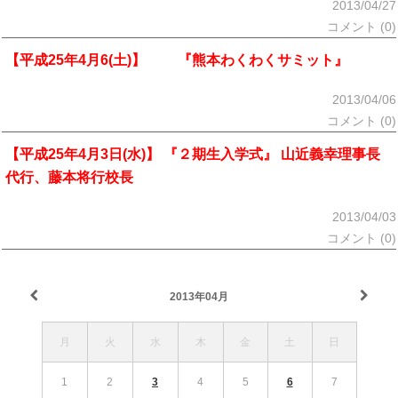
2013/04/27
コメント (0)
【平成25年4月6(土)】 『熊本わくわくサミット』
2013/04/06
コメント (0)
【平成25年4月3日(水)】 『２期生入学式』 山近義幸理事長
代行、藤本将行校長
2013/04/03
コメント (0)
2013年04月
月
火
水
木
金
土
日
1
2
3
4
5
6
7