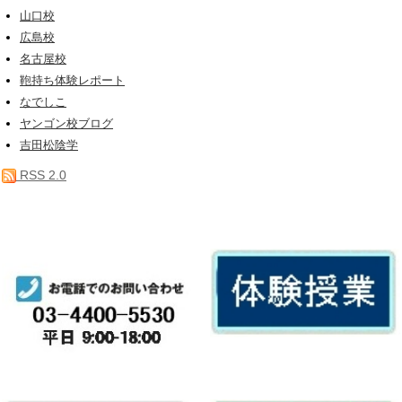
山口校
広島校
名古屋校
鞄持ち体験レポート
なでしこ
ヤンゴン校ブログ
吉田松陰学
RSS 2.0