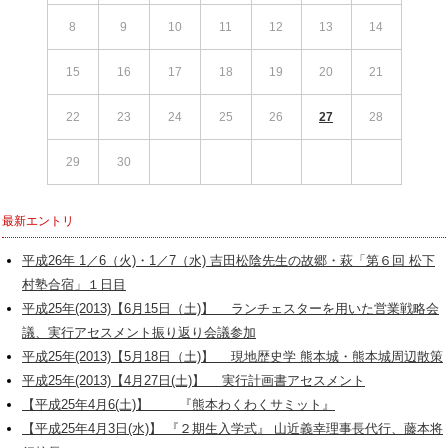
8
9
10
11
12
13
14
15
16
17
18
19
20
21
22
23
24
25
26
27
28
29
30
最新エントリ
平成26年 1／6（火)・1／7（水) 吉田松陰先生の故郷・萩「第６回 松下
村塾合宿」１日目
平成25年(2013)【6月15日（土)】 ランチェスターを用いた営業戦略会
議、実行アセスメント振り返り会議参加
平成25年(2013)【5月18日（土)】 現地歴史学 熊本城・熊本城周辺散策
平成25年(2013)【4月27日(土)】 実行計画書アセスメント
【平成25年4月6(土)】 『熊本わくわくサミット』
【平成25年4月3日(水)】 『２期生入学式』 山近義幸理事長代行、藤本将