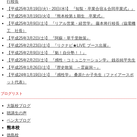
行校長
【平成25年3月19日(火)・20日(水)】 『知覧・卒業合宿＆合同卒業式』』
【平成25年3月19日(火)】 『熊本校第１期生 卒業式』
【平成25年3月9日(土)】 『リアル営業・経営学』 藤本将行校長（協電機
工 社長）
【平成25年3月2日(土)】 『阿蘇・草千里散策』
【平成25年2月23日(土)】 『リクナビ★LIVE ブース出展』
【平成25年2月9日(土)】 『魁！自分塾！！』
【平成25年2月2日(土)】 『感性・コミュニケーション学』 銭谷純平先生
【平成25年1月26日(土)】 『歴史散策 ～霊巌洞～』
【平成24年1月19日(土)】 『感性学』 桑原たか子先生（ファイアースポ
ット代表）
ブログリスト
大阪校ブログ
聴講生の声
ベン大ブログ
熊本校
徳島校