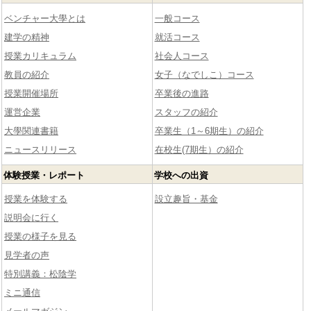
ベンチャー大學とは
一般コース
建学の精神
就活コース
授業カリキュラム
社会人コース
教員の紹介
女子（なでしこ）コース
授業開催場所
卒業後の進路
運営企業
スタッフの紹介
大學関連書籍
卒業生（1～6期生）の紹介
ニュースリリース
在校生(7期生）の紹介
体験授業・レポート
学校への出資
授業を体験する
設立趣旨・基金
説明会に行く
授業の様子を見る
見学者の声
特別講義：松陰学
ミニ通信