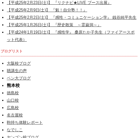
【平成25年2月23日(土)】 『リクナビ★LIVE ブース出展』
【平成25年2月9日(土)】 『魁！自分塾！！』
【平成25年2月2日(土)】 『感性・コミュニケーション学』 銭谷純平先生
【平成25年1月26日(土)】 『歴史散策 ～霊巌洞～』
【平成24年1月19日(土)】 『感性学』 桑原たか子先生（ファイアースポ
ット代表）
ブログリスト
大阪校ブログ
聴講生の声
ベン大ブログ
熊本校
徳島校
山口校
広島校
名古屋校
鞄持ち体験レポート
なでしこ
ヤンゴン校ブログ