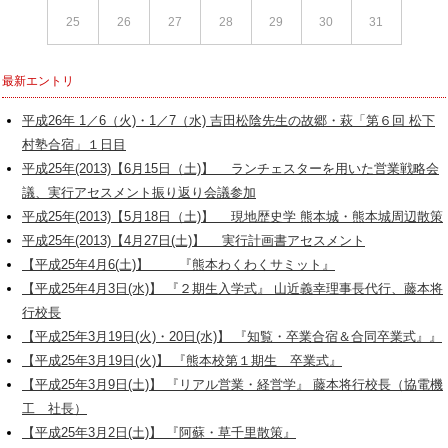
25
26
27
28
29
30
31
最新エントリ
平成26年 1／6（火)・1／7（水) 吉田松陰先生の故郷・萩「第６回 松下
村塾合宿」１日目
平成25年(2013)【6月15日（土)】 ランチェスターを用いた営業戦略会
議、実行アセスメント振り返り会議参加
平成25年(2013)【5月18日（土)】 現地歴史学 熊本城・熊本城周辺散策
平成25年(2013)【4月27日(土)】 実行計画書アセスメント
【平成25年4月6(土)】 『熊本わくわくサミット』
【平成25年4月3日(水)】 『２期生入学式』 山近義幸理事長代行、藤本将
行校長
【平成25年3月19日(火)・20日(水)】 『知覧・卒業合宿＆合同卒業式』』
【平成25年3月19日(火)】 『熊本校第１期生 卒業式』
【平成25年3月9日(土)】 『リアル営業・経営学』 藤本将行校長（協電機
工 社長）
【平成25年3月2日(土)】 『阿蘇・草千里散策』