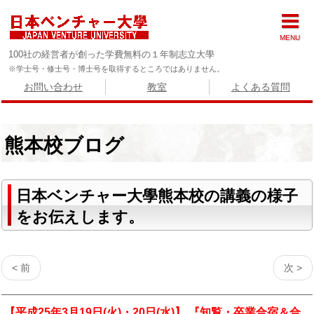
MENU
100社の経営者が創った学費無料の１年制志立大學
※学士号・修士号・博士号を取得するところではありません。
お問い合わせ
教室
よくある質問
熊本校ブログ
日本ベンチャー大學熊本校の講義の様子
をお伝えします。
< 前
次 >
【平成25年3月19日(火)・20日(水)】 『知覧・卒業合宿＆合