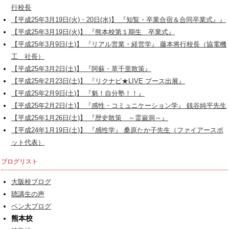
行校長
【平成25年3月19日(火)・20日(水)】 『知覧・卒業合宿＆合同卒業式』』
【平成25年3月19日(火)】 『熊本校第１期生 卒業式』
【平成25年3月9日(土)】 『リアル営業・経営学』 藤本将行校長（協電機
工 社長）
【平成25年3月2日(土)】 『阿蘇・草千里散策』
【平成25年2月23日(土)】 『リクナビ★LIVE ブース出展』
【平成25年2月9日(土)】 『魁！自分塾！！』
【平成25年2月2日(土)】 『感性・コミュニケーション学』 銭谷純平先生
【平成25年1月26日(土)】 『歴史散策 ～霊巌洞～』
【平成24年1月19日(土)】 『感性学』 桑原たか子先生（ファイアースポ
ット代表）
ブログリスト
大阪校ブログ
聴講生の声
ベン大ブログ
熊本校