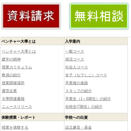
ベンチャー大學とは
入学案内
ベンチャー大學とは
一般コース
建学の精神
就活コース
授業カリキュラム
社会人コース
教員の紹介
女子（なでしこ）コース
授業開催場所
卒業後の進路
運営企業
スタッフの紹介
大學関連書籍
卒業生（1～6期生）の紹介
ニュースリリース
在校生(7期生）の紹介
体験授業・レポート
学校への出資
授業を体験する
設立趣旨・基金