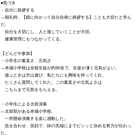
●気づき
・自分に挨拶する
→朝礼時、【鏡に向かって自分自身に挨拶する】ことも大切だと学ん
だ。
自分を大切にし、人と接していくことが大切。
健康管理にもつながってくる。
【どんどや参加】
・小学生の素直さ、元気さ
→本城小学校は全校生徒が約90名で、生徒が凄く元気がよい。
遊ぶときは沢山遊び、私たちにも興味を持ってくれ、
たくさん質問してくれた。この素直さや元気よさは
こちらまで元気をもらえる。
・小学生による太鼓演奏
→太鼓部がある本城小学校。
一所懸命演奏する姿に感動した。
息を合わせ、笑顔で、鉢の先端にまでピシッと決める努力が伝わっ
た。