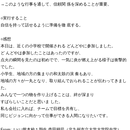
→このような行事を通して、信頼関 係を深めることが重要。
○実行すること
自信を持って話せるように準備を徹 底する。
○感想
本日は、近くの小学校で開催される どんどやに参加しました。
ど んどやは参加したことはあったのですが、
点火の瞬間を見たのは初めでで、一気に炎が燃え上がる様子は衝撃的
でした。
小学生、地域の方の集まりの和太鼓の演 奏もあり、
地域の方々が一丸となり、取り組んでおられることが伝わってきまし
た。
みんなで一つの物を作り上げることは、絆が深まり
すばらしいことだと思いま した。
私も会社に入れば、チームで目標を共有し、
同じビジョンに向かって仕事ができる人間になりたいです。
From:Ｊ∨∪熊本校１期生 森田耕司（北九州市立大学大学院在学）