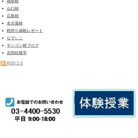
徳島校
山口校
広島校
名古屋校
鞄持ち体験レポート
なでしこ
ヤンゴン校ブログ
吉田松陰学
RSS 2.0