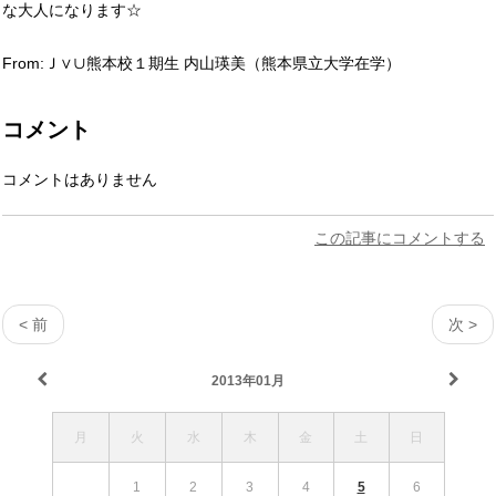
な大人になります☆
From:Ｊ∨∪熊本校１期生 内山瑛美（熊本県立大学在学）
コメント
コメントはありません
この記事にコメントする
< 前
次 >
2013年01月
月
火
水
木
金
土
日
1
2
3
4
5
6