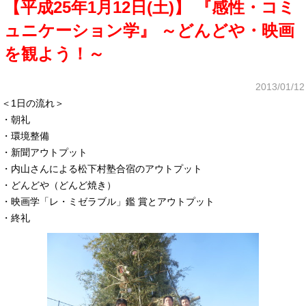
【平成25年1月12日(土)】 『感性・コミ
ュニケーション学』 ～どんどや・映画
を観よう！～
2013/01/12
＜1日の流れ＞
・朝礼
・環境整備
・新聞アウトプット
・内山さんによる松下村塾合宿のアウトプット
・どんどや（どんど焼き）
・映画学「レ・ミゼラブル」鑑 賞とアウトプット
・終礼