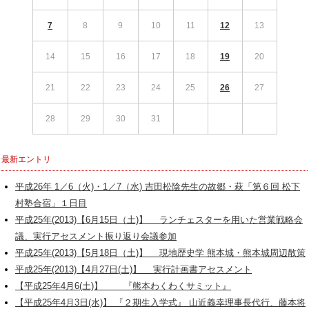
7
8
9
10
11
12
13
14
15
16
17
18
19
20
21
22
23
24
25
26
27
28
29
30
31
最新エントリ
平成26年 1／6（火)・1／7（水) 吉田松陰先生の故郷・萩「第６回 松下
村塾合宿」１日目
平成25年(2013)【6月15日（土)】 ランチェスターを用いた営業戦略会
議、実行アセスメント振り返り会議参加
平成25年(2013)【5月18日（土)】 現地歴史学 熊本城・熊本城周辺散策
平成25年(2013)【4月27日(土)】 実行計画書アセスメント
【平成25年4月6(土)】 『熊本わくわくサミット』
【平成25年4月3日(水)】 『２期生入学式』 山近義幸理事長代行、藤本将