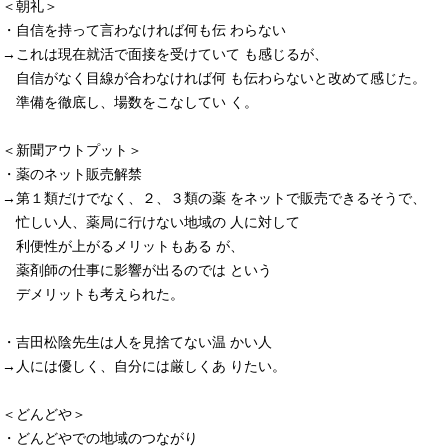
＜朝礼＞
・自信を持って言わなければ何も伝 わらない
→これは現在就活で面接を受けていて も感じるが、
自信がなく目線が合わなければ何 も伝わらないと改めて感じた。
準備を徹底し、場数をこなしてい く。
＜新聞アウトプット＞
・薬のネット販売解禁
→第１類だけでなく、２、３類の薬 をネットで販売できるそうで、
忙しい人、薬局に行けない地域の 人に対して
利便性が上がるメリットもある が、
薬剤師の仕事に影響が出るのでは という
デメリットも考えられた。
・吉田松陰先生は人を見捨てない温 かい人
→人には優しく、自分には厳しくあ りたい。
＜どんどや＞
・どんどやでの地域のつながり