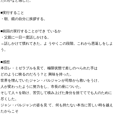
たのかなと感じた。
■実行すること
・朝、鏡の自分に挨拶する。
■前回の実行することができ ているか
・父親に一日一度話しかける。
→話しかけて慣れてきた。よ うやくこの段階。これから恩返しをしよ
う。
■感想
本日レ・ミゼラブルを見て、極限状態で差しのべられた手は
どのように映るのだろう？と 興味を持った。
世界を憎んでいたジャン・バルジャンが司祭から救いをうけ、
人が変わったように努力をし、市長の座についた。
そして人々を助け、苦労して積み上げた身分を捨ててでも人のために
尽くした。
ジャン・バルジャンの姿を見 て、何も持たない本当に苦しい時を越え
たからこそ