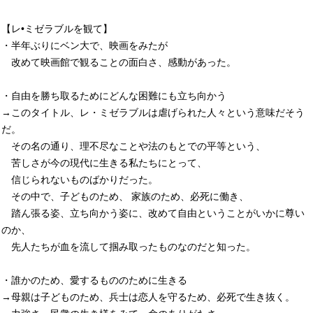
【レ•ミゼラブルを観て】
・半年ぶりにベン大で、映画をみたが
改めて映画館で観ることの面白さ、感動があった。
・自由を勝ち取るためにどんな困難にも立ち向かう
→このタイトル、レ・ミゼラブルは虐げられた人々という意味だそう
だ。
その名の通り、理不尽なことや法のもとでの平等という、
苦しさが今の現代に生きる私たちにとって、
信じられないものばかりだった。
その中で、子どものため、 家族のため、必死に働き、
踏ん張る姿、立ち向かう姿に、改めて自由ということがいかに尊い
のか、
先人たちが血を流して掴み取ったものなのだと知った。
・誰かのため、愛するもののために生きる
→母親は子どものため、兵士は恋人を守るため、必死で生き抜く。