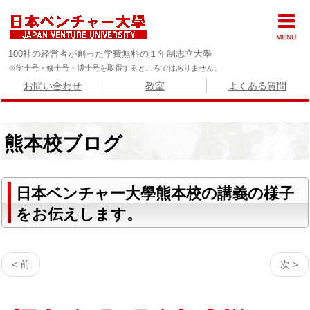
MENU
100社の経営者が創った学費無料の１年制志立大學
※学士号・修士号・博士号を取得するところではありません。
お問い合わせ
教室
よくある質問
熊本校ブログ
日本ベンチャー大學熊本校の講義の様子
をお伝えします。
< 前
次 >