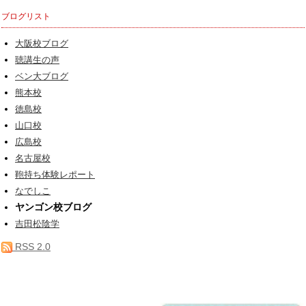
ブログリスト
大阪校ブログ
聴講生の声
ベン大ブログ
熊本校
徳島校
山口校
広島校
名古屋校
鞄持ち体験レポート
なでしこ
ヤンゴン校ブログ
吉田松陰学
RSS 2.0