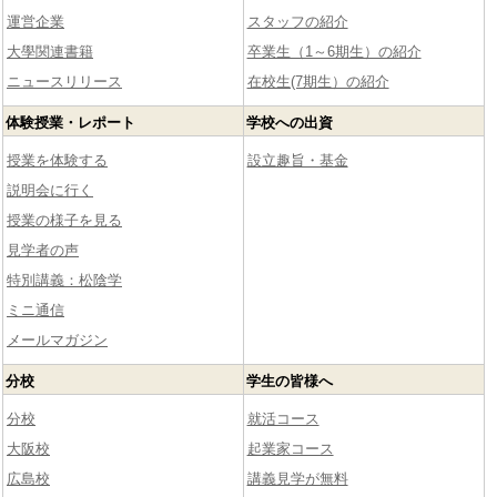
運営企業
スタッフの紹介
大學関連書籍
卒業生（1～6期生）の紹介
ニュースリリース
在校生(7期生）の紹介
体験授業・レポート
学校への出資
授業を体験する
設立趣旨・基金
説明会に行く
授業の様子を見る
見学者の声
特別講義：松陰学
ミニ通信
メールマガジン
分校
学生の皆様へ
分校
就活コース
大阪校
起業家コース
広島校
講義見学が無料