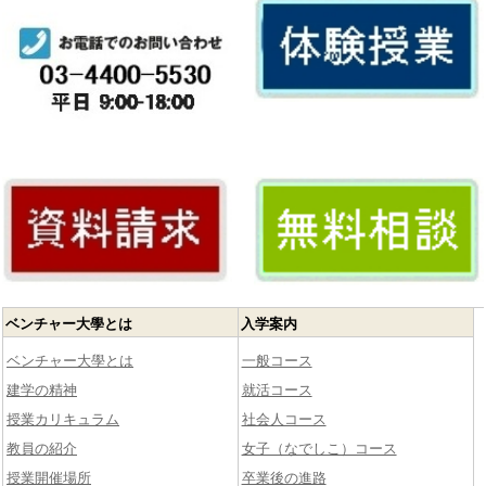
ベンチャー大學とは
入学案内
ベンチャー大學とは
一般コース
建学の精神
就活コース
授業カリキュラム
社会人コース
教員の紹介
女子（なでしこ）コース
授業開催場所
卒業後の進路