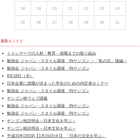
18
19
20
21
22
23
24
25
26
27
28
29
30
31
最新エントリ
ミャンマーでの人材・教育・就職までの取り組み
勉強会 ジャパン・スタイル講座 INヤンゴン ～「私の志」後編～
勉強会 ジャパン・スタイル講座 INヤンゴン
9月18日（水）
日本企業に就職が決まった学生のための内定者セミナー
勉強会 ジャパン・スタイル講座 INヤンゴン
ヤンゴン校ウェブ講義
勉強会 ジャパン・スタイル講座 INヤンゴン
勉強会 ジャパン・スタイル講座 INヤンゴン
ヤンゴン校説明会～日本文化を学ぶ～
ヤンゴン校説明会～日本文化を学ぶ～
平成31年(2019)【1月15日(火)】 「日本の文化を学ぶ」