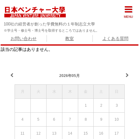
MENU
100社の経営者が創った学費無料の１年制志立大學
※学士号・修士号・博士号を取得するところではありません。
お問い合わせ
教室
よくある質問
該当の記事はありません。
2026年05月
月
火
水
木
金
土
日
1
2
3
4
5
6
7
8
9
10
11
12
13
14
15
16
17