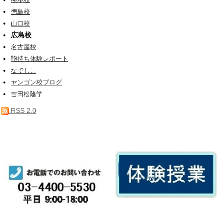
熊本校
徳島校
山口校
広島校
名古屋校
鞄持ち体験レポート
なでしこ
ヤンゴン校ブログ
吉田松陰学
RSS 2.0