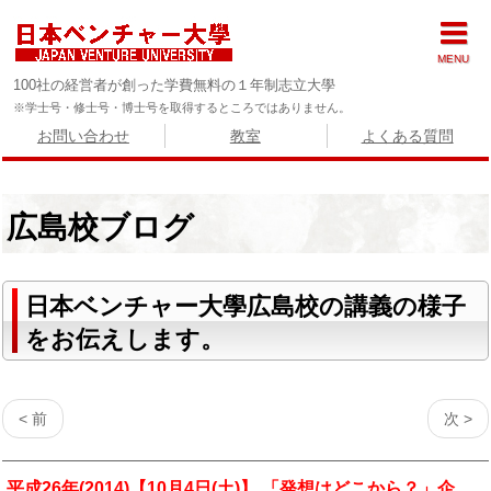
MENU
100社の経営者が創った学費無料の１年制志立大學
※学士号・修士号・博士号を取得するところではありません。
お問い合わせ
教室
よくある質問
広島校ブログ
日本ベンチャー大學広島校の講義の様子
をお伝えします。
< 前
次 >
平成26年(2014)【10月4日(土)】 「発想はどこから？」企