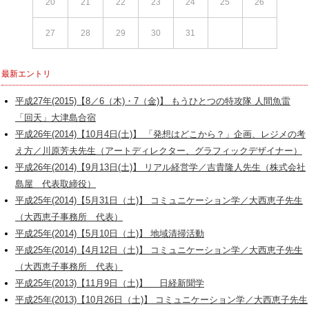
20
21
22
23
24
25
26
27
28
29
30
31
最新エントリ
平成27年(2015)【8／6（木)・7（金)】 もうひとつの特攻隊 人間魚雷
「回天」大津島合宿
平成26年(2014)【10月4日(土)】 「発想はどこから？」企画、レジメの考
え方／川原芳夫先生（アートディレクター、グラフィックデザイナー）
平成26年(2014)【9月13日(土)】 リアル経営学／吉貴隆人先生（株式会社
島屋 代表取締役）
平成25年(2014)【5月31日（土)】 コミュニケーション学／大西恵子先生
（大西恵子事務所 代表）
平成25年(2014)【5月10日（土)】 地域清掃活動
平成25年(2014)【4月12日（土)】 コミュニケーション学／大西恵子先生
（大西恵子事務所 代表）
平成25年(2013)【11月9日（土)】 日経新聞学
平成25年(2013)【10月26日（土)】 コミュニケーション学／大西恵子先生