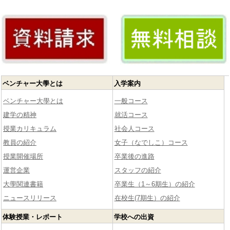
ベンチャー大學とは
入学案内
ベンチャー大學とは
一般コース
建学の精神
就活コース
授業カリキュラム
社会人コース
教員の紹介
女子（なでしこ）コース
授業開催場所
卒業後の進路
運営企業
スタッフの紹介
大學関連書籍
卒業生（1～6期生）の紹介
ニュースリリース
在校生(7期生）の紹介
体験授業・レポート
学校への出資