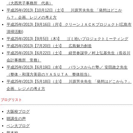
（大西恵子事務所 代表）
平成25年(2013)【10月12日（土)】 川原芳夫先生 「発想はどこか
ら？」企画、レジメの考え方
平成25年(2013)【9月16日（月)】 クリーンＪＡＣＫプロジェクト(広島市
清掃活動)
平成25年(2013)【9月5日（木)】 ゴミ拾いプロジェクトミーティング
平成25年(2013)【7月20日（土)】 広島魅力創造
平成25年(2013)【6月22日（土)】 経営参謀学／村上弘基先生（長谷川
会計事務所 常務）
平成25年(2013)【6月19日（水)】 バランスからだ塾／ 安田政之先生
（整体・和漢方美容のＹＡＳＵＴＡ 整体担当）
平成25年(2013)【5月18日（土)】 川原芳夫先生 「発想はどこから？」
企画、レジメの考え方
ブログリスト
大阪校ブログ
聴講生の声
ベン大ブログ