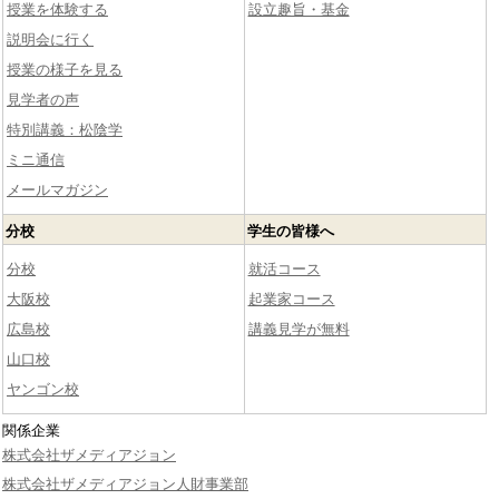
授業を体験する
設立趣旨・基金
説明会に行く
授業の様子を見る
見学者の声
特別講義：松陰学
ミニ通信
メールマガジン
分校
学生の皆様へ
分校
就活コース
大阪校
起業家コース
広島校
講義見学が無料
山口校
ヤンゴン校
関係企業
株式会社ザメディアジョン
株式会社ザメディアジョン人財事業部