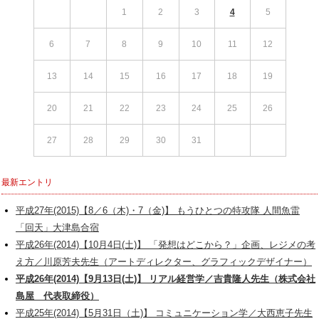
1
2
3
4
5
6
7
8
9
10
11
12
13
14
15
16
17
18
19
20
21
22
23
24
25
26
27
28
29
30
31
最新エントリ
平成27年(2015)【8／6（木)・7（金)】 もうひとつの特攻隊 人間魚雷
「回天」大津島合宿
平成26年(2014)【10月4日(土)】 「発想はどこから？」企画、レジメの考
え方／川原芳夫先生（アートディレクター、グラフィックデザイナー）
平成26年(2014)【9月13日(土)】 リアル経営学／吉貴隆人先生（株式会社
島屋 代表取締役）
平成25年(2014)【5月31日（土)】 コミュニケーション学／大西恵子先生