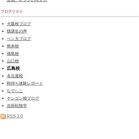
企画、レジメの考え方
ブログリスト
大阪校ブログ
聴講生の声
ベン大ブログ
熊本校
徳島校
山口校
広島校
名古屋校
鞄持ち体験レポート
なでしこ
ヤンゴン校ブログ
吉田松陰学
RSS 2.0