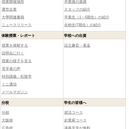
授業開催場所
卒業後の進路
運営企業
スタッフの紹介
大學関連書籍
卒業生（1～6期生）の紹介
ニュースリリース
在校生(7期生）の紹介
体験授業・レポート
学校への出資
授業を体験する
設立趣旨・基金
説明会に行く
授業の様子を見る
見学者の声
特別講義：松陰学
ミニ通信
メールマガジン
分校
学生の皆様へ
分校
就活コース
大阪校
起業家コース
広島校
講義見学が無料