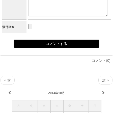
添付画像
コメント(0)
< 前
次 >
2014年10月
月
火
水
木
金
土
日