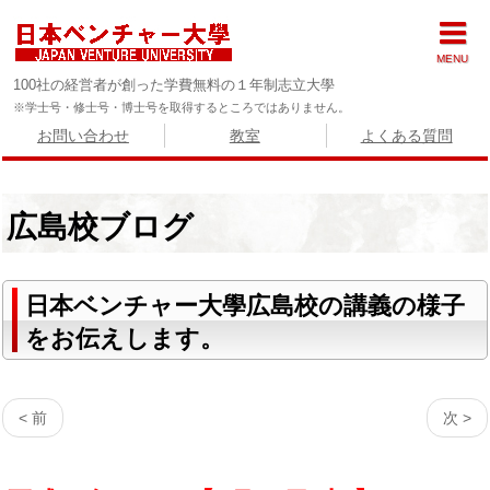
MENU
100社の経営者が創った学費無料の１年制志立大學
※学士号・修士号・博士号を取得するところではありません。
お問い合わせ
教室
よくある質問
広島校ブログ
日本ベンチャー大學広島校の講義の様子
をお伝えします。
< 前
次 >