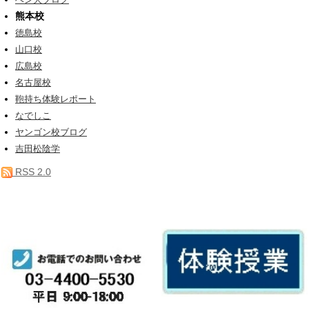
熊本校
徳島校
山口校
広島校
名古屋校
鞄持ち体験レポート
なでしこ
ヤンゴン校ブログ
吉田松陰学
RSS 2.0