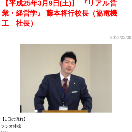
【平成25年3月9日(土)】 『リアル営
業・経営学』 藤本将行校長（協電機
工 社長）
2013/03/09
【1日の流れ】
ラジオ体操