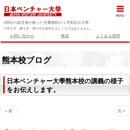
MENU
100社の経営者が創った学費無料の１年制志立大學
※学士号・修士号・博士号を取得するところではありません。
お問い合わせ
教室
よくある質問
熊本校ブログ
日本ベンチャー大學熊本校の講義の様子
をお伝えします。
< 前
次 >