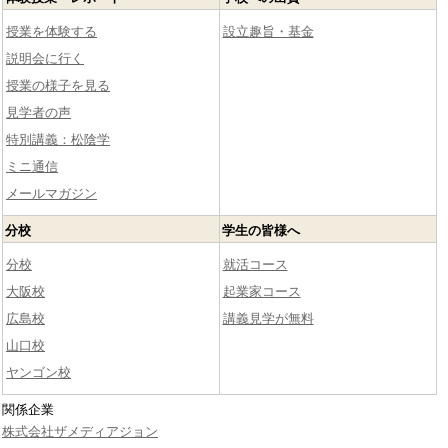
授業を体験する
設立趣旨・基金
説明会に行く
授業の様子を見る
見学者の声
特別講義：松陰学
ミニ通信
メールマガジン
分校
学生の皆様へ
分校
就活コース
大阪校
起業家コース
広島校
講義見学が無料
山口校
ヤンゴン校
関係企業
株式会社ザメディアジョン