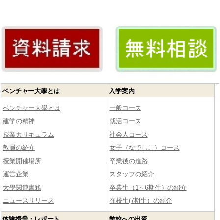
ベンチャー大學とは
入学案内
ベンチャー大學とは
一般コース
建学の精神
就活コース
授業カリキュラム
社会人コース
教員の紹介
女子（なでしこ）コース
授業開催場所
卒業後の進路
運営企業
スタッフの紹介
大學関連書籍
卒業生（1～6期生）の紹介
ニュースリリース
在校生(7期生）の紹介
体験授業・レポート
学校への出資