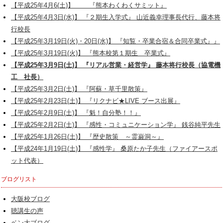
【平成25年4月6(土)】 『熊本わくわくサミット』
【平成25年4月3日(水)】 『２期生入学式』 山近義幸理事長代行、藤本将
行校長
【平成25年3月19日(火)・20日(水)】 『知覧・卒業合宿＆合同卒業式』』
【平成25年3月19日(火)】 『熊本校第１期生 卒業式』
【平成25年3月9日(土)】 『リアル営業・経営学』 藤本将行校長（協電機
工 社長）
【平成25年3月2日(土)】 『阿蘇・草千里散策』
【平成25年2月23日(土)】 『リクナビ★LIVE ブース出展』
【平成25年2月9日(土)】 『魁！自分塾！！』
【平成25年2月2日(土)】 『感性・コミュニケーション学』 銭谷純平先生
【平成25年1月26日(土)】 『歴史散策 ～霊巌洞～』
【平成24年1月19日(土)】 『感性学』 桑原たか子先生（ファイアースポ
ット代表）
ブログリスト
大阪校ブログ
聴講生の声
ベン大ブログ