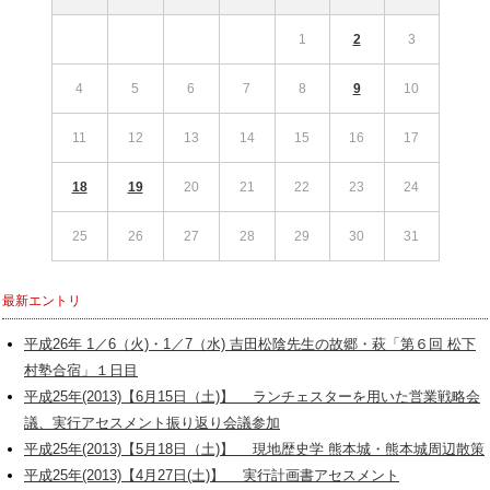
1
2
3
4
5
6
7
8
9
10
11
12
13
14
15
16
17
18
19
20
21
22
23
24
25
26
27
28
29
30
31
最新エントリ
平成26年 1／6（火)・1／7（水) 吉田松陰先生の故郷・萩「第６回 松下
村塾合宿」１日目
平成25年(2013)【6月15日（土)】 ランチェスターを用いた営業戦略会
議、実行アセスメント振り返り会議参加
平成25年(2013)【5月18日（土)】 現地歴史学 熊本城・熊本城周辺散策
平成25年(2013)【4月27日(土)】 実行計画書アセスメント