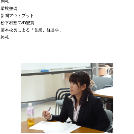
朝礼
環境整備
新聞アウトプット
松下村塾DVD観賞
藤本校長による「営業、経営学」
終礼