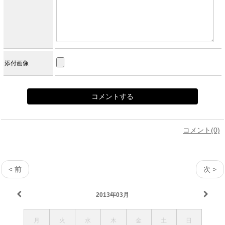
添付画像
コメント(0)
< 前
次 >
2013年03月
月
火
水
木
金
土
日