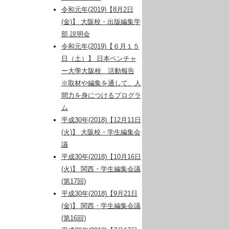
令和元年(2019)【8月2日
(金)】 大阪校・出版編集学
部 説明会
令和元年(2019)【６月１５
日（土）】 日本ベンチャ
ー大學大阪校 活動報告
※取材や編集を通して、人
間力を身につけるプログラ
ム
平成30年(2018)【12月11日
(火)】 大阪校・学生編集会
議
平成30年(2018)【10月16日
(火)】 関西・学生編集会議
(第17回)
平成30年(2018)【9月21日
(金)】 関西・学生編集会議
(第16回)