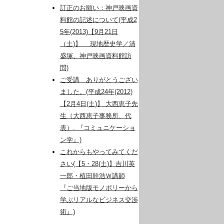
訂正のお願い：神戸映画資
料館の記述について(平成2
5年(2013)【9月21日
（土)】 現地歴史学／清
盛塚、神戸映画資料館訪
問)
ご受講 ありがとうござい
ました。(平成24年(2012)
【2月4日(土)】 大西恵子先
生（大西恵子事務所、代
表）. 『コミュニケーショ
ン学』)
これからもやってみてくだ
さい(【5・28(土)】吉川英
一郎・植田幹浩Ｗ講師
『ご当地版モノポリーから
学ぶリアルなビジネス交渉
術』)