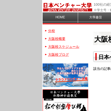
100社の
※学士号・
HOME
大學趣旨
分校
大阪
大阪校概要
大阪校スケジュール
大阪校ブログ
日本
該当の記事