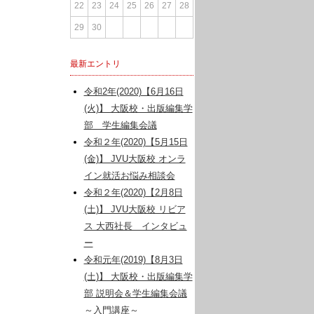
22
23
24
25
26
27
28
29
30
最新エントリ
令和2年(2020)【6月16日
(火)】 大阪校・出版編集学
部 学生編集会議
令和２年(2020)【5月15日
(金)】 JVU大阪校 オンラ
イン就活お悩み相談会
令和２年(2020)【2月8日
(土)】 JVU大阪校 リビア
ス 大西社長 インタビュ
ー
令和元年(2019)【8月3日
(土)】 大阪校・出版編集学
部 説明会＆学生編集会議
～入門講座～