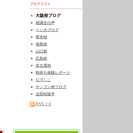
ブログリスト
大阪校ブログ
聴講生の声
ベン大ブログ
熊本校
徳島校
山口校
広島校
名古屋校
鞄持ち体験レポート
なでしこ
ヤンゴン校ブログ
吉田松陰学
RSS 2.0